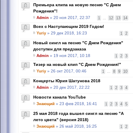
Премьера клипа на новую песню "С Днем
Рождения"!
Admin
» 20 ноя 2017, 22:37
1
...
12
13
14
Всех с Наступающим 2019 Годом!
Yuriy
» 29 дек 2018, 16:23
1
2
Новый сингл на песню "С Днем Рождения"
доступен для предзаказа
Admin
» 19 ноя 2017, 10:18
1
2
3
Тизер на новый клип "С Днем Рождения!"
Yuriy
» 26 окт 2017, 00:46
1
...
8
9
10
Концерты Юрия Шатунова 2018
Admin
» 20 дек 2017, 22:22
1
2
3
4
Новости канала YouTube
Знающий
» 23 фев 2018, 16:41
1
2
3
4
5
25 мая 2018 года вышел сингл на песню "А
лето цвета" (версия 2018)
Знающий
» 26 май 2018, 16:25
1
2