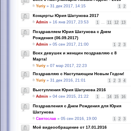
Yuriy
» 31 дек 2017, 14:15
1
2
Концерты Юрия Шатунова 2017
Admin
» 16 янв 2017, 23:53
1
...
11
12
13
Поздравляем Юрия Шатунова с Днем
Рождения (06.09.2017)
Admin
» 05 сен 2017, 21:00
1
2
3
Всех девушек и женщин поздравляю с 8
Марта!
Yuriy
» 07 мар 2017, 22:23
Поздравляю с Наступающим Новым Годом!
Yuriy
» 31 дек 2016, 21:01
1
2
3
4
Выступления Юрия Шатунова 2016
Admin
» 04 сен 2015, 21:22
1
...
14
15
16
Поздравления с Днем Рождения для Юрия
Шатунова
Святослав
» 05 сен 2016, 19:00
1
2
3
Моё видеообращение от 17.01.2016