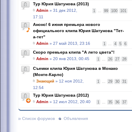
Тур Юрия Шатунова (2013)
Admin
» 31 дек 2012,
1
...
99
100
101
17:11
Анонс! 6 июня премьера нового
официального клипа Юрия Шатунова "Тет-
а-тет"
Admin
» 27 май 2013, 23:16
1
...
4
5
6
Скоро премьера клипа "А лето цвета"!
Admin
» 20 янв 2013, 00:45
1
...
26
27
28
Съемки клипа Юрия Шатунова в Монако
(Монте-Карло)
Знающий
» 12 ноя 2012,
1
...
29
30
31
12:54
Тур Юрия Шатунова (2012)
Admin
» 12 июл 2012, 20:40
1
...
35
36
37
»
Список форумов
Объявления