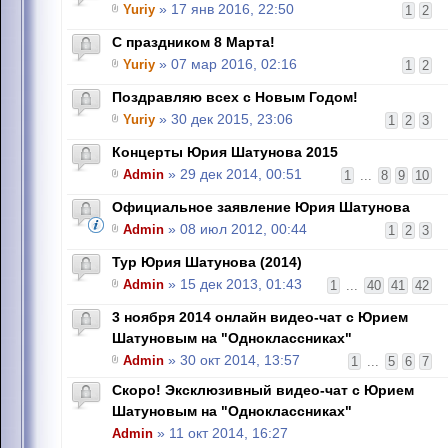
Yuriy
» 17 янв 2016, 22:50
1
2
C праздником 8 Марта!
Yuriy
» 07 мар 2016, 02:16
1
2
Поздравляю всех с Новым Годом!
Yuriy
» 30 дек 2015, 23:06
1
2
3
Концерты Юрия Шатунова 2015
Admin
» 29 дек 2014, 00:51
1
...
8
9
10
Официальное заявление Юрия Шатунова
Admin
» 08 июл 2012, 00:44
1
2
3
Тур Юрия Шатунова (2014)
Admin
» 15 дек 2013, 01:43
1
...
40
41
42
3 ноября 2014 онлайн видео-чат с Юрием
Шатуновым на "Одноклассниках"
Admin
» 30 окт 2014, 13:57
1
...
5
6
7
Скоро! Эксклюзивный видео-чат с Юрием
Шатуновым на "Одноклассниках"
Admin
» 11 окт 2014, 16:27