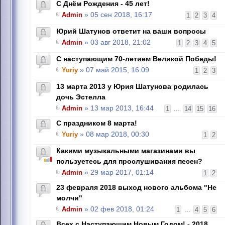
С Днём Рождения - 45 лет!
Admin
» 05 сен 2018, 16:17
1
2
3
4
Юрий Шатунов ответит на ваши вопросы
Admin
» 03 авг 2018, 21:02
1
2
3
4
5
С наступающим 70-летием Великой Победы!
Yuriy
» 07 май 2015, 16:09
1
2
3
13 марта 2013 у Юрия Шатунова родилась
дочь Эстелла
Admin
» 13 мар 2013, 16:44
1
...
14
15
16
С праздником 8 марта!
Yuriy
» 08 мар 2018, 00:30
1
2
Какими музыкальными магазинами вы
пользуетесь для прослушивания песен?
Admin
» 29 мар 2017, 01:14
1
2
23 февраля 2018 выход нового альбома "Не
молчи"
Admin
» 02 фев 2018, 01:24
1
...
4
5
6
Всех с Наступающим Новым Годом! - 2018