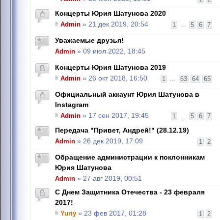
Концерты Юрия Шатунова 2020
Admin
» 21 дек 2019, 20:54
1
...
5
6
7
Уважаемые друзья!
Admin
» 09 июл 2022, 18:45
Концерты Юрия Шатунова 2019
Admin
» 26 окт 2018, 16:50
1
...
63
64
65
Официальный аккаунт Юрия Шатунова в
Instagram
Admin
» 17 сен 2017, 19:45
1
...
5
6
7
Передача "Привет, Андрей!" (28.12.19)
Admin
» 26 дек 2019, 17:09
1
2
Обращение администрации к поклонникам
Юрия Шатунова
Admin
» 27 авг 2019, 00:51
С Днем Защитника Отечества - 23 февраля
2017!
Yuriy
» 23 фев 2017, 01:28
1
2