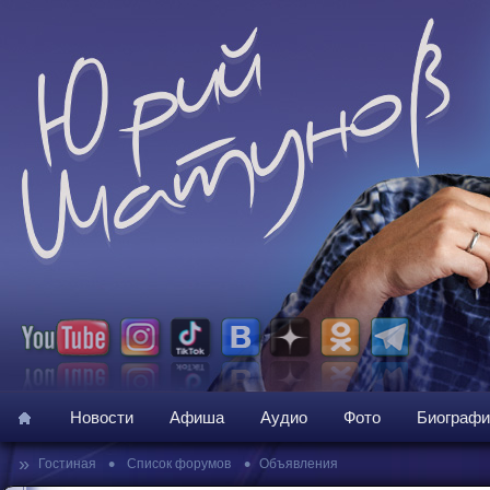
Новости
Афиша
Аудио
Фото
Биографи
»
•
•
Гостиная
Список форумов
Объявления