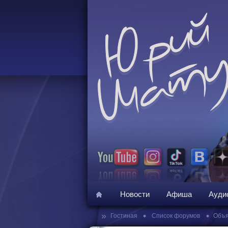
Новости
Афиша
Ауди
»
•
•
Гостиная
Список форумов
Объя