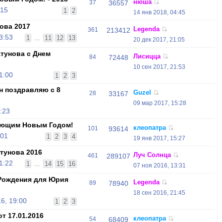
нюша
37
36557
:15
1
2
14 янв 2018, 04:45
ова 2017
Legenda
361
213412
3:53
1
...
11
12
13
20 дек 2017, 21:05
тунова с Днем
Лисицца
84
72448
10 сен 2017, 21:53
1:00
1
2
3
н поздравляю с 8
Guzel
28
33167
09 мар 2017, 15:28
:23
ающим Новым Годом!
клеопатра
101
93614
:01
1
2
3
4
19 янв 2017, 15:27
тунова 2016
Луч Солнца
461
289107
1:22
1
...
14
15
16
07 ноя 2016, 13:31
Рождения для Юрия
Legenda
89
78940
18 сен 2016, 21:45
6, 19:00
1
2
3
т 17.01.2016
клеопатра
54
68409