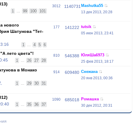
013)
Mashutka55
3012
1140731
1
...
99
100
101
13 дек 2013, 20:28
ра нового
tutsik
177
141222
рия Шатунова "Тет-
05 июн 2013, 23:41
23:16
1
...
4
5
6
"А лето цвета"!
ЮляШа6973
810
546388
0:45
1
...
26
27
28
25 фев 2013, 18:17
тунова в Монако
Снежана
914
609480
20 янв 2013, 00:36
,
1
...
29
30
31
012)
Ромашка
1090
685018
20:40
1
...
35
36
37
30 дек 2012, 20:31
ния