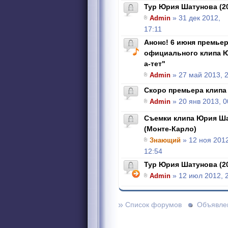
Тур Юрия Шатунова (2
Admin
» 31 дек 2012,
17:11
Анонс! 6 июня премье
официального клипа Ю
а-тет"
Admin
» 27 май 2013, 
Скоро премьера клипа 
Admin
» 20 янв 2013, 0
Съемки клипа Юрия Ша
(Монте-Карло)
Знающий
» 12 ноя 2012
12:54
Тур Юрия Шатунова (2
Admin
» 12 июл 2012, 
»
Список форумов
Объявле