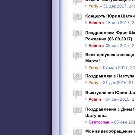
Yuriy
» 31 дек 2017, 14
Концерты Юрия Шатун
Admin
» 16 янв 2017, 2
Поздравляем Юрия Ша
Рождения (06.09.2017)
Admin
» 05 сен 2017, 2
Всех девушек и женщи
Марта!
Yuriy
» 07 мар 2017, 22
Поздравляю с Наступ
Yuriy
» 31 дек 2016, 21
Выступления Юрия Ша
Admin
» 04 сен 2015, 2
Поздравления с Днем 
Шатунова
Святослав
» 05 сен 201
Моё видеообращение о