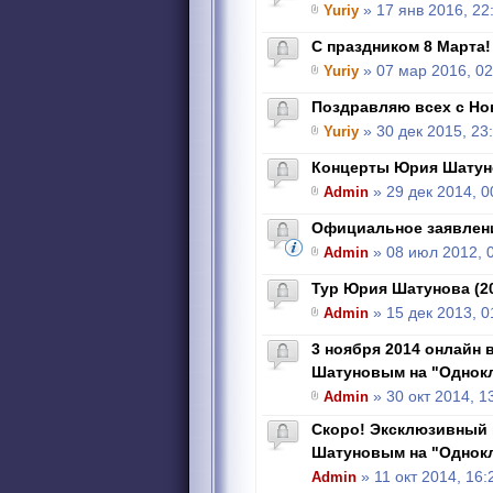
Yuriy
» 17 янв 2016, 22
C праздником 8 Марта!
Yuriy
» 07 мар 2016, 02
Поздравляю всех с Но
Yuriy
» 30 дек 2015, 23
Концерты Юрия Шатун
Admin
» 29 дек 2014, 0
Официальное заявлен
Admin
» 08 июл 2012, 
Тур Юрия Шатунова (2
Admin
» 15 дек 2013, 0
3 ноября 2014 онлайн 
Шатуновым на "Однок
Admin
» 30 окт 2014, 1
Скоро! Эксклюзивный 
Шатуновым на "Однок
Admin
» 11 окт 2014, 16: