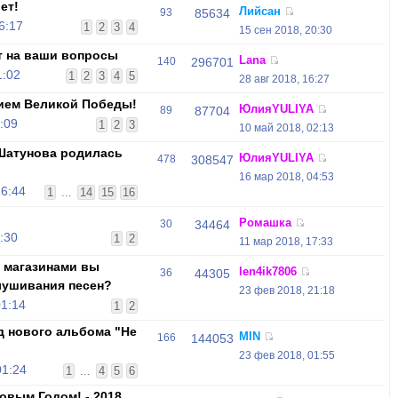
ет!
Лийсан
93
85634
6:17
1
2
3
4
15 сен 2018, 20:30
т на ваши вопросы
Lana
140
296701
1:02
1
2
3
4
5
28 авг 2018, 16:27
ием Великой Победы!
ЮлияYULIYA
89
87704
:09
1
2
3
10 май 2018, 02:13
 Шатунова родилась
ЮлияYULIYA
478
308547
16 мар 2018, 04:53
16:44
1
...
14
15
16
Ромашка
30
34464
:30
1
2
11 мар 2018, 17:33
 магазинами вы
len4ik7806
36
44305
лушивания песен?
23 фев 2018, 21:18
01:14
1
2
д нового альбома "Не
MIN
166
144053
23 фев 2018, 01:55
01:24
1
...
4
5
6
овым Годом! - 2018