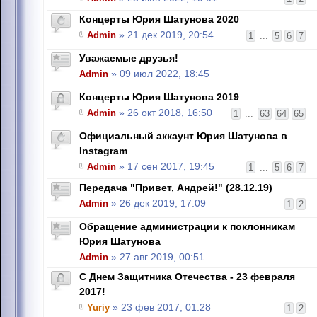
Концерты Юрия Шатунова 2020
Admin
» 21 дек 2019, 20:54
1
...
5
6
7
Уважаемые друзья!
Admin
» 09 июл 2022, 18:45
Концерты Юрия Шатунова 2019
Admin
» 26 окт 2018, 16:50
1
...
63
64
65
Официальный аккаунт Юрия Шатунова в
Instagram
Admin
» 17 сен 2017, 19:45
1
...
5
6
7
Передача "Привет, Андрей!" (28.12.19)
Admin
» 26 дек 2019, 17:09
1
2
Обращение администрации к поклонникам
Юрия Шатунова
Admin
» 27 авг 2019, 00:51
С Днем Защитника Отечества - 23 февраля
2017!
Yuriy
» 23 фев 2017, 01:28
1
2