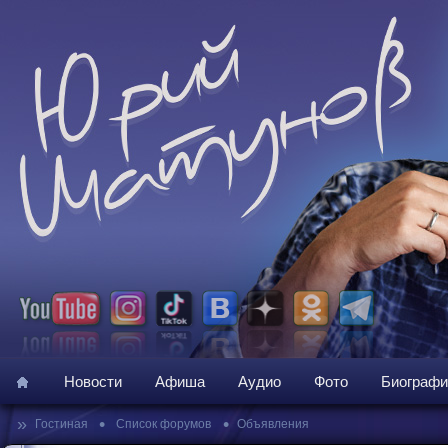
Новости
Афиша
Аудио
Фото
Биографи
»
•
•
Гостиная
Список форумов
Объявления