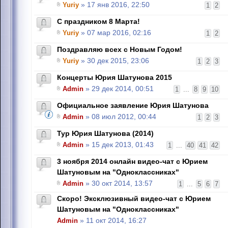
Yuriy
» 17 янв 2016, 22:50
1
2
C праздником 8 Марта!
Yuriy
» 07 мар 2016, 02:16
1
2
Поздравляю всех с Новым Годом!
Yuriy
» 30 дек 2015, 23:06
1
2
3
Концерты Юрия Шатунова 2015
Admin
» 29 дек 2014, 00:51
1
...
8
9
10
Официальное заявление Юрия Шатунова
Admin
» 08 июл 2012, 00:44
1
2
3
Тур Юрия Шатунова (2014)
Admin
» 15 дек 2013, 01:43
1
...
40
41
42
3 ноября 2014 онлайн видео-чат с Юрием
Шатуновым на "Одноклассниках"
Admin
» 30 окт 2014, 13:57
1
...
5
6
7
Скоро! Эксклюзивный видео-чат с Юрием
Шатуновым на "Одноклассниках"
Admin
» 11 окт 2014, 16:27