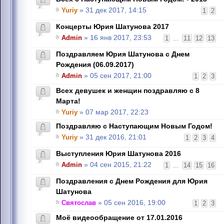
Yuriy
» 31 дек 2017, 14:15
1
2
Концерты Юрия Шатунова 2017
Admin
» 16 янв 2017, 23:53
1
...
11
12
13
Поздравляем Юрия Шатунова с Днем
Рождения (06.09.2017)
Admin
» 05 сен 2017, 21:00
1
2
3
Всех девушек и женщин поздравляю с 8
Марта!
Yuriy
» 07 мар 2017, 22:23
Поздравляю с Наступающим Новым Годом!
Yuriy
» 31 дек 2016, 21:01
1
2
3
4
Выступления Юрия Шатунова 2016
Admin
» 04 сен 2015, 21:22
1
...
14
15
16
Поздравления с Днем Рождения для Юрия
Шатунова
Святослав
» 05 сен 2016, 19:00
1
2
3
Моё видеообращение от 17.01.2016