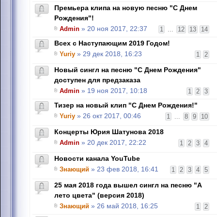
Премьера клипа на новую песню "С Днем
Рождения"!
Admin
» 20 ноя 2017, 22:37
1
...
12
13
14
Всех с Наступающим 2019 Годом!
Yuriy
» 29 дек 2018, 16:23
1
2
Новый сингл на песню "С Днем Рождения"
доступен для предзаказа
Admin
» 19 ноя 2017, 10:18
1
2
3
Тизер на новый клип "С Днем Рождения!"
Yuriy
» 26 окт 2017, 00:46
1
...
8
9
10
Концерты Юрия Шатунова 2018
Admin
» 20 дек 2017, 22:22
1
2
3
4
Новости канала YouTube
Знающий
» 23 фев 2018, 16:41
1
2
3
4
5
25 мая 2018 года вышел сингл на песню "А
лето цвета" (версия 2018)
Знающий
» 26 май 2018, 16:25
1
2