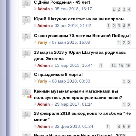
С Днём Рождения - 45 лет!
Admin
» 05 сен 2018, 16:17
1
2
3
4
Юрий Шатунов ответит на ваши вопросы
Admin
» 03 авг 2018, 21:02
1
2
3
4
5
С наступающим 70-летием Великой Победы!
Yuriy
» 07 май 2015, 16:09
1
2
3
13 марта 2013 у Юрия Шатунова родилась
дочь Эстелла
Admin
» 13 мар 2013, 16:44
1
...
14
15
16
С праздником 8 марта!
Yuriy
» 08 мар 2018, 00:30
1
2
Какими музыкальными магазинами вы
пользуетесь для прослушивания песен?
Admin
» 29 мар 2017, 01:14
1
2
23 февраля 2018 выход нового альбома "Не
молчи"
Admin
» 02 фев 2018, 01:24
1
...
4
5
6
Всех с Наступающим Новым Годом! - 2018