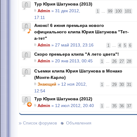
Тур Юрия Шатунова (2013)
Admin
» 31 дек 2012,
1
...
99
100
101
17:11
Анонс! 6 июня премьера нового
официального клипа Юрия Шатунова "Тет-
а-тет"
Admin
» 27 май 2013, 23:16
1
...
4
5
6
Скоро премьера клипа "А лето цвета"!
Admin
» 20 янв 2013, 00:45
1
...
26
27
28
Съемки клипа Юрия Шатунова в Монако
(Монте-Карло)
Знающий
» 12 ноя 2012,
1
...
29
30
31
12:54
Тур Юрия Шатунова (2012)
Admin
» 12 июл 2012, 20:40
1
...
35
36
37
»
Список форумов
Объявления