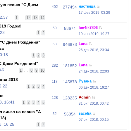
вую песню "С Днем
настюша
402
277494
17 фев 2019, 03:29
2:37
1
...
12
13
14
019 Годом!
len4ik7806
59
58674
:23
1
2
19 янв 2019, 19:27
 "С Днем Рождения"
Lana
63
946873
за
26 дек 2018, 23:34
0:18
1
2
3
С Днем Рождения!"
Lana
282
181852
:46
1
...
8
9
10
24 дек 2018, 22:03
ова 2018
Рузана
117
145878
2:22
1
2
3
4
06 дек 2018, 19:27
be
Admin
128
128235
, 16:41
1
2
3
4
5
31 окт 2018, 00:42
л сингл на песню "А
sacelia
32
56054
18)
07 окт 2018, 00:15
, 16:25
1
2