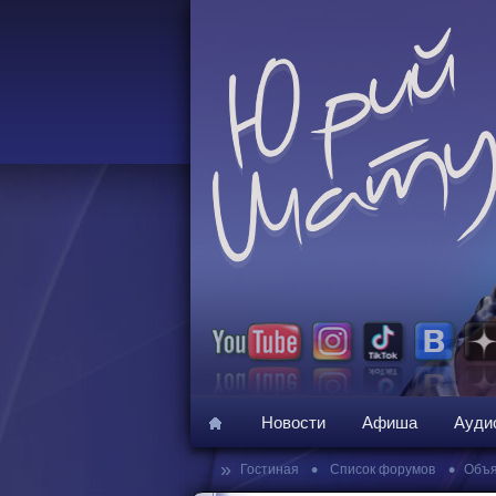
Новости
Афиша
Ауди
»
•
•
Гостиная
Список форумов
Объя