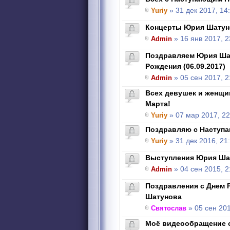
Yuriy
» 31 дек 2017, 14
Концерты Юрия Шатун
Admin
» 16 янв 2017, 2
Поздравляем Юрия Ша
Рождения (06.09.2017)
Admin
» 05 сен 2017, 2
Всех девушек и женщи
Марта!
Yuriy
» 07 мар 2017, 22
Поздравляю с Наступ
Yuriy
» 31 дек 2016, 21
Выступления Юрия Ша
Admin
» 04 сен 2015, 2
Поздравления с Днем 
Шатунова
Святослав
» 05 сен 201
Моё видеообращение о