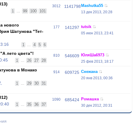
013)
Mashutka55
3012
1141798
1
...
99
100
101
13 дек 2013, 20:28
ра нового
tutsik
177
141297
рия Шатунова "Тет-
05 июн 2013, 23:41
23:16
1
...
4
5
6
"А лето цвета"!
ЮляШа6973
810
546609
0:45
1
...
26
27
28
25 фев 2013, 18:17
тунова в Монако
Снежана
914
609725
20 янв 2013, 00:36
,
1
...
29
30
31
012)
Ромашка
1090
685424
20:40
1
...
35
36
37
30 дек 2012, 20:31
ния