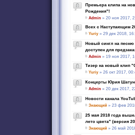
Премьера клипа на но
Рождения"!
Admin
» 20 ноя 2017, 2
Всех с Наступающим 2
Yuriy
» 29 дек 2018, 16
Новый сингл на песню
доступен для предзака
Admin
» 19 ноя 2017, 1
Тизер на новый клип "
Yuriy
» 26 окт 2017, 00
Концерты Юрия Шатун
Admin
» 20 дек 2017, 2
Новости канала YouTu
Знающий
» 23 фев 2018
25 мая 2018 года выше
лето цвета" (версия 20
Знающий
» 26 май 2018