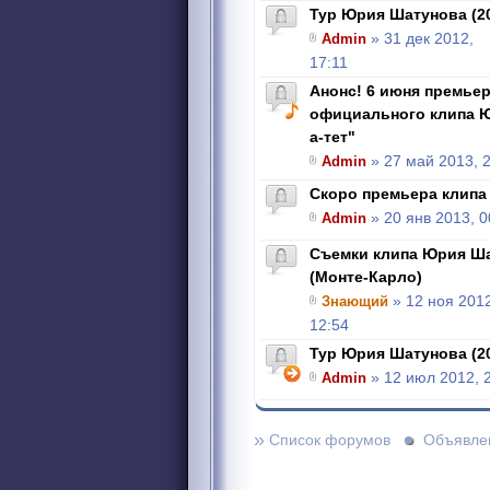
Тур Юрия Шатунова (2
Admin
» 31 дек 2012,
17:11
Анонс! 6 июня премье
официального клипа Ю
а-тет"
Admin
» 27 май 2013, 
Скоро премьера клипа 
Admin
» 20 янв 2013, 0
Съемки клипа Юрия Ша
(Монте-Карло)
Знающий
» 12 ноя 2012
12:54
Тур Юрия Шатунова (2
Admin
» 12 июл 2012, 
»
Список форумов
Объявле