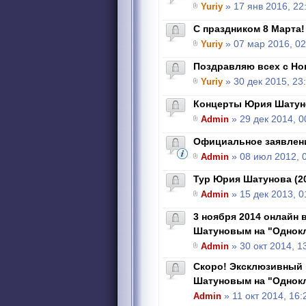
Yuriy
» 17 янв 2016, 22
C праздником 8 Марта!
Yuriy
» 07 мар 2016, 02
Поздравляю всех с Но
Yuriy
» 30 дек 2015, 23
Концерты Юрия Шатун
Admin
» 29 дек 2014, 0
Официальное заявлен
Admin
» 08 июл 2012, 
Тур Юрия Шатунова (2
Admin
» 15 дек 2013, 0
3 ноября 2014 онлайн 
Шатуновым на "Однок
Admin
» 30 окт 2014, 1
Скоро! Эксклюзивный 
Шатуновым на "Однок
Admin
» 11 окт 2014, 16: