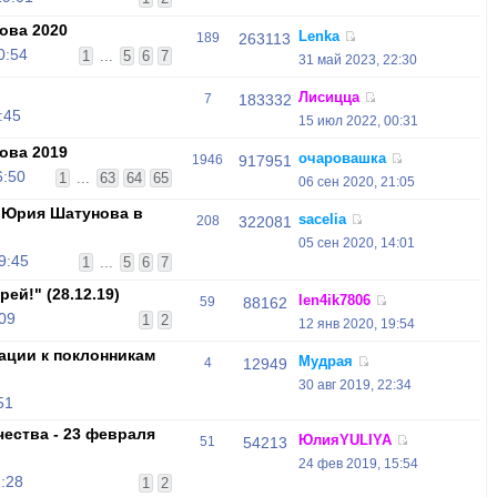
ова 2020
Lenka
189
263113
0:54
1
...
5
6
7
31 май 2023, 22:30
Лисицца
7
183332
:45
15 июл 2022, 00:31
ова 2019
очаровашка
1946
917951
6:50
1
...
63
64
65
06 сен 2020, 21:05
 Юрия Шатунова в
sacelia
208
322081
05 сен 2020, 14:01
9:45
1
...
5
6
7
ей!" (28.12.19)
len4ik7806
59
88162
:09
1
2
12 янв 2020, 19:54
ции к поклонникам
Мудрая
4
12949
30 авг 2019, 22:34
51
ества - 23 февраля
ЮлияYULIYA
51
54213
24 фев 2019, 15:54
:28
1
2