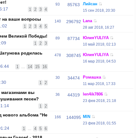
ет!
Лийсан
93
85763
6:17
1
2
3
4
15 сен 2018, 20:30
т на ваши вопросы
Lana
140
296792
1:02
1
2
3
4
5
28 авг 2018, 16:27
ием Великой Победы!
ЮлияYULIYA
89
87734
:09
1
2
3
10 май 2018, 02:13
 Шатунова родилась
ЮлияYULIYA
478
308745
16 мар 2018, 04:53
16:44
1
...
14
15
16
Ромашка
30
34474
:30
1
2
11 мар 2018, 17:33
 магазинами вы
len4ik7806
36
44319
лушивания песен?
23 фев 2018, 21:18
01:14
1
2
д нового альбома "Не
MIN
166
144095
23 фев 2018, 01:55
01:24
1
...
4
5
6
овым Годом! - 2018