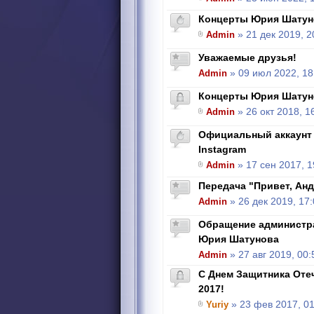
Концерты Юрия Шатун
Admin
» 21 дек 2019, 2
Уважаемые друзья!
Admin
» 09 июл 2022, 18
Концерты Юрия Шатун
Admin
» 26 окт 2018, 1
Официальный аккаунт
Instagram
Admin
» 17 сен 2017, 1
Передача "Привет, Андр
Admin
» 26 дек 2019, 17
Обращение администра
Юрия Шатунова
Admin
» 27 авг 2019, 00:
С Днем Защитника Отеч
2017!
Yuriy
» 23 фев 2017, 01