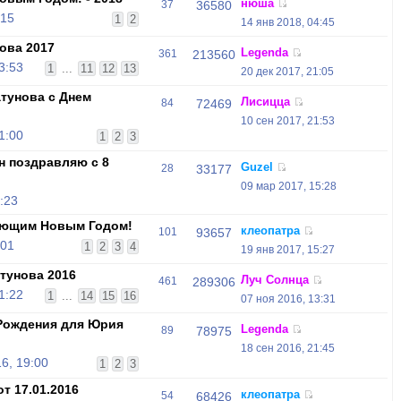
нюша
37
36580
:15
1
2
14 янв 2018, 04:45
ова 2017
Legenda
361
213560
3:53
1
...
11
12
13
20 дек 2017, 21:05
тунова с Днем
Лисицца
84
72469
10 сен 2017, 21:53
1:00
1
2
3
н поздравляю с 8
Guzel
28
33177
09 мар 2017, 15:28
:23
ающим Новым Годом!
клеопатра
101
93657
:01
1
2
3
4
19 янв 2017, 15:27
тунова 2016
Луч Солнца
461
289306
1:22
1
...
14
15
16
07 ноя 2016, 13:31
Рождения для Юрия
Legenda
89
78975
18 сен 2016, 21:45
6, 19:00
1
2
3
т 17.01.2016
клеопатра
54
68426