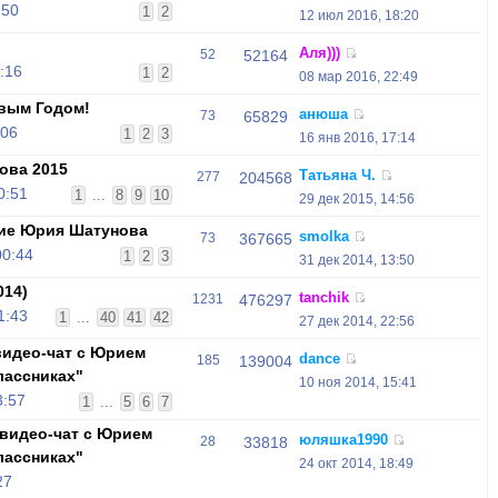
:50
1
2
12 июл 2016, 18:20
Аля)))
52
52164
:16
1
2
08 мар 2016, 22:49
вым Годом!
анюша
73
65829
:06
1
2
3
16 янв 2016, 17:14
ова 2015
Татьяна Ч.
277
204568
0:51
1
...
8
9
10
29 дек 2015, 14:56
ие Юрия Шатунова
smolka
73
367665
00:44
1
2
3
31 дек 2014, 13:50
014)
tanchik
1231
476297
1:43
1
...
40
41
42
27 дек 2014, 22:56
видео-чат с Юрием
dance
185
139004
лассниках"
10 ноя 2014, 15:41
3:57
1
...
5
6
7
видео-чат с Юрием
юляшка1990
28
33818
лассниках"
24 окт 2014, 18:49
27