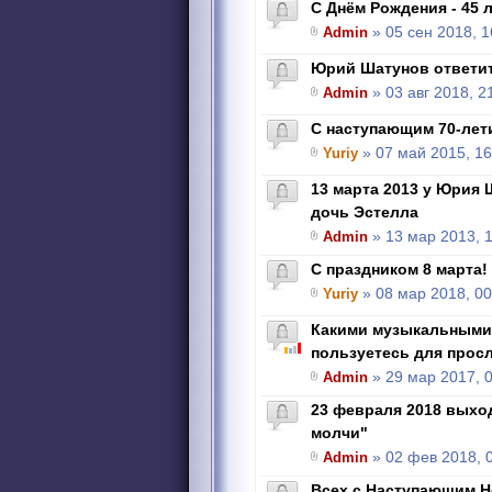
С Днём Рождения - 45 л
Admin
» 05 сен 2018, 1
Юрий Шатунов ответи
Admin
» 03 авг 2018, 2
С наступающим 70-лет
Yuriy
» 07 май 2015, 16
13 марта 2013 у Юрия
дочь Эстелла
Admin
» 13 мар 2013, 
С праздником 8 марта!
Yuriy
» 08 мар 2018, 00
Какими музыкальными
пользуетесь для прос
Admin
» 29 мар 2017, 
23 февраля 2018 выхо
молчи"
Admin
» 02 фев 2018, 
Всех с Наступающим Н