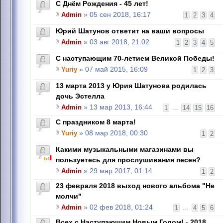
С Днём Рождения - 45 лет!
Admin
» 05 сен 2018, 16:17
1
2
3
4
Юрий Шатунов ответит на ваши вопросы
Admin
» 03 авг 2018, 21:02
1
2
3
4
5
С наступающим 70-летием Великой Победы!
Yuriy
» 07 май 2015, 16:09
1
2
3
13 марта 2013 у Юрия Шатунова родилась
дочь Эстелла
Admin
» 13 мар 2013, 16:44
1
...
14
15
16
С праздником 8 марта!
Yuriy
» 08 мар 2018, 00:30
1
2
Какими музыкальными магазинами вы
пользуетесь для прослушивания песен?
Admin
» 29 мар 2017, 01:14
1
2
23 февраля 2018 выход нового альбома "Не
молчи"
Admin
» 02 фев 2018, 01:24
1
...
4
5
6
Всех с Наступающим Новым Годом! - 2018