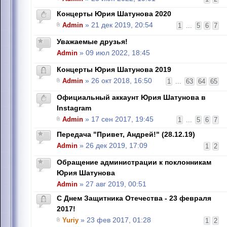
Концерты Юрия Шатунова 2020
Admin
» 21 дек 2019, 20:54
1
...
5
6
7
Уважаемые друзья!
Admin
» 09 июл 2022, 18:45
Концерты Юрия Шатунова 2019
Admin
» 26 окт 2018, 16:50
1
...
63
64
65
Официальный аккаунт Юрия Шатунова в
Instagram
Admin
» 17 сен 2017, 19:45
1
...
5
6
7
Передача "Привет, Андрей!" (28.12.19)
Admin
» 26 дек 2019, 17:09
1
2
Обращение администрации к поклонникам
Юрия Шатунова
Admin
» 27 авг 2019, 00:51
С Днем Защитника Отечества - 23 февраля
2017!
Yuriy
» 23 фев 2017, 01:28
1
2