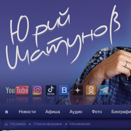
Новости
Афиша
Аудио
Фото
Биографи
»
•
•
Гостиная
Список форумов
Объявления