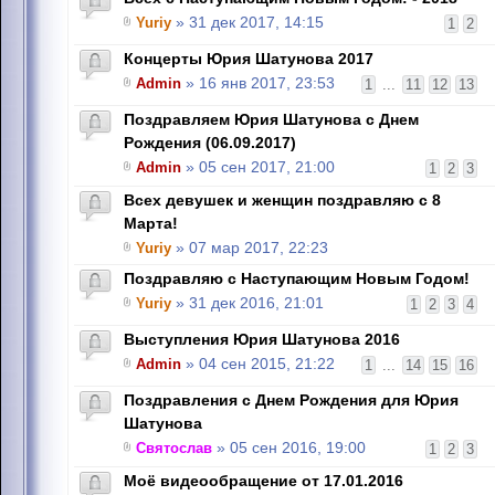
Yuriy
» 31 дек 2017, 14:15
1
2
Концерты Юрия Шатунова 2017
Admin
» 16 янв 2017, 23:53
1
...
11
12
13
Поздравляем Юрия Шатунова с Днем
Рождения (06.09.2017)
Admin
» 05 сен 2017, 21:00
1
2
3
Всех девушек и женщин поздравляю с 8
Марта!
Yuriy
» 07 мар 2017, 22:23
Поздравляю с Наступающим Новым Годом!
Yuriy
» 31 дек 2016, 21:01
1
2
3
4
Выступления Юрия Шатунова 2016
Admin
» 04 сен 2015, 21:22
1
...
14
15
16
Поздравления с Днем Рождения для Юрия
Шатунова
Святослав
» 05 сен 2016, 19:00
1
2
3
Моё видеообращение от 17.01.2016