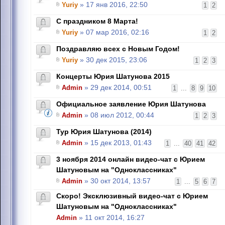
Yuriy
» 17 янв 2016, 22:50
1
2
C праздником 8 Марта!
Yuriy
» 07 мар 2016, 02:16
1
2
Поздравляю всех с Новым Годом!
Yuriy
» 30 дек 2015, 23:06
1
2
3
Концерты Юрия Шатунова 2015
Admin
» 29 дек 2014, 00:51
1
...
8
9
10
Официальное заявление Юрия Шатунова
Admin
» 08 июл 2012, 00:44
1
2
3
Тур Юрия Шатунова (2014)
Admin
» 15 дек 2013, 01:43
1
...
40
41
42
3 ноября 2014 онлайн видео-чат с Юрием
Шатуновым на "Одноклассниках"
Admin
» 30 окт 2014, 13:57
1
...
5
6
7
Скоро! Эксклюзивный видео-чат с Юрием
Шатуновым на "Одноклассниках"
Admin
» 11 окт 2014, 16:27