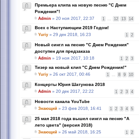
Премьера клипа на новую песню "С Днем
Рождения"!
Admin
» 20 ноя 2017, 22:37
1
...
12
13
14
Всех с Наступающим 2019 Годом!
Yuriy
» 29 дек 2018, 16:23
1
2
Новый сингл на песню "С Днем Рождения"
доступен для предзаказа
Admin
» 19 ноя 2017, 10:18
1
2
3
Тизер на новый клип "С Днем Рождения!"
Yuriy
» 26 окт 2017, 00:46
1
...
8
9
10
Концерты Юрия Шатунова 2018
Admin
» 20 дек 2017, 22:22
1
2
3
4
Новости канала YouTube
Знающий
» 23 фев 2018, 16:41
1
2
3
4
5
25 мая 2018 года вышел сингл на песню "А
лето цвета" (версия 2018)
Знающий
» 26 май 2018, 16:25
1
2