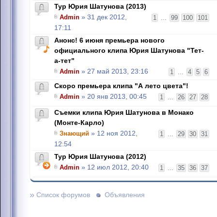
Тур Юрия Шатунова (2013)
Admin
» 31 дек 2012,
1
...
99
100
101
17:11
Анонс! 6 июня премьера нового
официального клипа Юрия Шатунова "Тет-
а-тет"
Admin
» 27 май 2013, 23:16
1
...
4
5
6
Скоро премьера клипа "А лето цвета"!
Admin
» 20 янв 2013, 00:45
1
...
26
27
28
Съемки клипа Юрия Шатунова в Монако
(Монте-Карло)
Знающий
» 12 ноя 2012,
1
...
29
30
31
12:54
Тур Юрия Шатунова (2012)
Admin
» 12 июл 2012, 20:40
1
...
35
36
37
»
Список форумов
Объявления