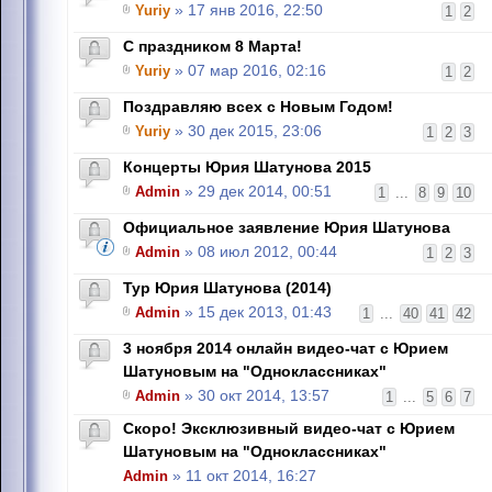
Yuriy
» 17 янв 2016, 22:50
1
2
C праздником 8 Марта!
Yuriy
» 07 мар 2016, 02:16
1
2
Поздравляю всех с Новым Годом!
Yuriy
» 30 дек 2015, 23:06
1
2
3
Концерты Юрия Шатунова 2015
Admin
» 29 дек 2014, 00:51
1
...
8
9
10
Официальное заявление Юрия Шатунова
Admin
» 08 июл 2012, 00:44
1
2
3
Тур Юрия Шатунова (2014)
Admin
» 15 дек 2013, 01:43
1
...
40
41
42
3 ноября 2014 онлайн видео-чат с Юрием
Шатуновым на "Одноклассниках"
Admin
» 30 окт 2014, 13:57
1
...
5
6
7
Скоро! Эксклюзивный видео-чат с Юрием
Шатуновым на "Одноклассниках"
Admin
» 11 окт 2014, 16:27