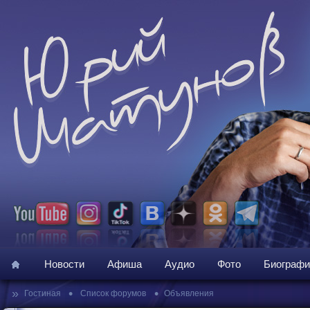
Новости
Афиша
Аудио
Фото
Биографи
»
•
•
Гостиная
Список форумов
Объявления