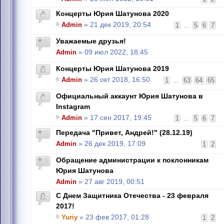
Концерты Юрия Шатунова 2020
Admin
» 21 дек 2019, 20:54
1
...
5
6
7
Уважаемые друзья!
Admin
» 09 июл 2022, 18:45
Концерты Юрия Шатунова 2019
Admin
» 26 окт 2018, 16:50
1
...
63
64
65
Официальный аккаунт Юрия Шатунова в
Instagram
Admin
» 17 сен 2017, 19:45
1
...
5
6
7
Передача "Привет, Андрей!" (28.12.19)
Admin
» 26 дек 2019, 17:09
1
2
Обращение администрации к поклонникам
Юрия Шатунова
Admin
» 27 авг 2019, 00:51
С Днем Защитника Отечества - 23 февраля
2017!
Yuriy
» 23 фев 2017, 01:28
1
2