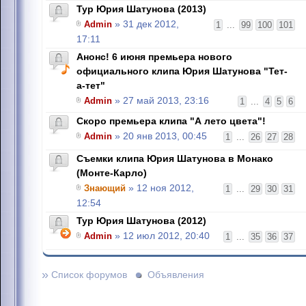
Тур Юрия Шатунова (2013)
Admin
» 31 дек 2012,
1
...
99
100
101
17:11
Анонс! 6 июня премьера нового
официального клипа Юрия Шатунова "Тет-
а-тет"
Admin
» 27 май 2013, 23:16
1
...
4
5
6
Скоро премьера клипа "А лето цвета"!
Admin
» 20 янв 2013, 00:45
1
...
26
27
28
Съемки клипа Юрия Шатунова в Монако
(Монте-Карло)
Знающий
» 12 ноя 2012,
1
...
29
30
31
12:54
Тур Юрия Шатунова (2012)
Admin
» 12 июл 2012, 20:40
1
...
35
36
37
»
Список форумов
Объявления