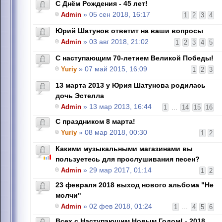
С Днём Рождения - 45 лет!
Admin
» 05 сен 2018, 16:17
1
2
3
4
Юрий Шатунов ответит на ваши вопросы
Admin
» 03 авг 2018, 21:02
1
2
3
4
5
С наступающим 70-летием Великой Победы!
Yuriy
» 07 май 2015, 16:09
1
2
3
13 марта 2013 у Юрия Шатунова родилась
дочь Эстелла
Admin
» 13 мар 2013, 16:44
1
...
14
15
16
С праздником 8 марта!
Yuriy
» 08 мар 2018, 00:30
1
2
Какими музыкальными магазинами вы
пользуетесь для прослушивания песен?
Admin
» 29 мар 2017, 01:14
1
2
23 февраля 2018 выход нового альбома "Не
молчи"
Admin
» 02 фев 2018, 01:24
1
...
4
5
6
Всех с Наступающим Новым Годом! - 2018