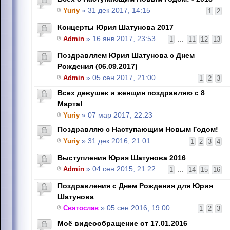
Yuriy
» 31 дек 2017, 14:15
1
2
Концерты Юрия Шатунова 2017
Admin
» 16 янв 2017, 23:53
1
...
11
12
13
Поздравляем Юрия Шатунова с Днем
Рождения (06.09.2017)
Admin
» 05 сен 2017, 21:00
1
2
3
Всех девушек и женщин поздравляю с 8
Марта!
Yuriy
» 07 мар 2017, 22:23
Поздравляю с Наступающим Новым Годом!
Yuriy
» 31 дек 2016, 21:01
1
2
3
4
Выступления Юрия Шатунова 2016
Admin
» 04 сен 2015, 21:22
1
...
14
15
16
Поздравления с Днем Рождения для Юрия
Шатунова
Святослав
» 05 сен 2016, 19:00
1
2
3
Моё видеообращение от 17.01.2016