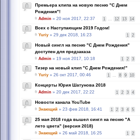
Премьера клипа на новую песню "С Днем
Рождения"!
Admin
» 20 ноя 2017, 22:37
1
...
12
13
14
Всех с Наступающим 2019 Годом!
Yuriy
» 29 дек 2018, 16:23
1
2
Новый сингл на песню "С Днем Рождения"
доступен для предзаказа
Admin
» 19 ноя 2017, 10:18
1
2
3
Тизер на новый клип "С Днем Рождения!"
Yuriy
» 26 окт 2017, 00:46
1
...
8
9
10
Концерты Юрия Шатунова 2018
Admin
» 20 дек 2017, 22:22
1
2
3
4
Новости канала YouTube
Знающий
» 23 фев 2018, 16:41
1
2
3
4
5
25 мая 2018 года вышел сингл на песню "А
лето цвета" (версия 2018)
Знающий
» 26 май 2018, 16:25
1
2