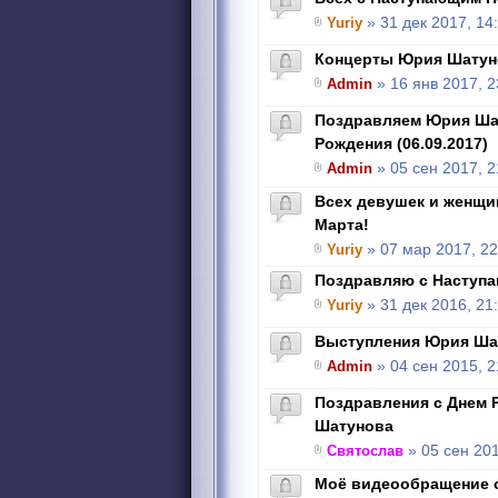
Yuriy
» 31 дек 2017, 14
Концерты Юрия Шатун
Admin
» 16 янв 2017, 2
Поздравляем Юрия Ша
Рождения (06.09.2017)
Admin
» 05 сен 2017, 2
Всех девушек и женщи
Марта!
Yuriy
» 07 мар 2017, 22
Поздравляю с Наступ
Yuriy
» 31 дек 2016, 21
Выступления Юрия Ша
Admin
» 04 сен 2015, 2
Поздравления с Днем 
Шатунова
Святослав
» 05 сен 201
Моё видеообращение о