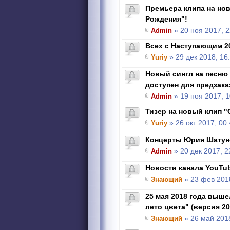
Премьера клипа на но
Рождения"!
Admin
» 20 ноя 2017, 2
Всех с Наступающим 2
Yuriy
» 29 дек 2018, 16
Новый сингл на песню
доступен для предзака
Admin
» 19 ноя 2017, 1
Тизер на новый клип "
Yuriy
» 26 окт 2017, 00
Концерты Юрия Шатун
Admin
» 20 дек 2017, 2
Новости канала YouTu
Знающий
» 23 фев 2018
25 мая 2018 года выше
лето цвета" (версия 20
Знающий
» 26 май 2018