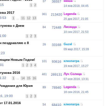
нюша
37
36557
:15
1
2
14 янв 2018, 04:45
ова 2017
Legenda
361
213420
3:53
1
...
11
12
13
20 дек 2017, 21:05
тунова с Днем
Лисицца
84
72448
10 сен 2017, 21:53
1:00
1
2
3
н поздравляю с 8
Guzel
28
33168
09 мар 2017, 15:28
:23
ающим Новым Годом!
клеопатра
101
93616
:01
1
2
3
4
19 янв 2017, 15:27
тунова 2016
Луч Солнца
461
289131
1:22
1
...
14
15
16
07 ноя 2016, 13:31
Рождения для Юрия
Legenda
89
78940
18 сен 2016, 21:45
6, 19:00
1
2
3
т 17.01.2016
клеопатра
54
68410