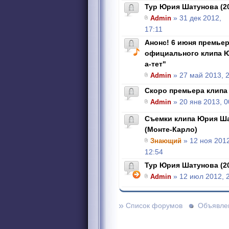
Тур Юрия Шатунова (2
Admin
» 31 дек 2012,
17:11
Анонс! 6 июня премье
официального клипа Ю
а-тет"
Admin
» 27 май 2013, 
Скоро премьера клипа 
Admin
» 20 янв 2013, 0
Съемки клипа Юрия Ша
(Монте-Карло)
Знающий
» 12 ноя 2012
12:54
Тур Юрия Шатунова (2
Admin
» 12 июл 2012, 
»
Список форумов
Объявле