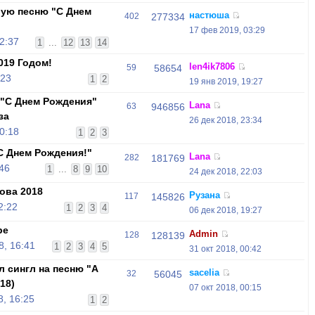
вую песню "С Днем
настюша
402
277334
17 фев 2019, 03:29
2:37
1
...
12
13
14
019 Годом!
len4ik7806
59
58654
:23
1
2
19 янв 2019, 19:27
 "С Днем Рождения"
Lana
63
946856
за
26 дек 2018, 23:34
0:18
1
2
3
С Днем Рождения!"
Lana
282
181769
:46
1
...
8
9
10
24 дек 2018, 22:03
ова 2018
Рузана
117
145826
2:22
1
2
3
4
06 дек 2018, 19:27
be
Admin
128
128139
, 16:41
1
2
3
4
5
31 окт 2018, 00:42
л сингл на песню "А
sacelia
32
56045
18)
07 окт 2018, 00:15
, 16:25
1
2