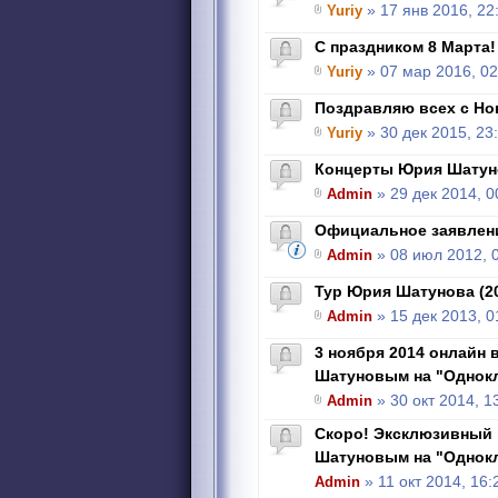
Yuriy
» 17 янв 2016, 22
C праздником 8 Марта!
Yuriy
» 07 мар 2016, 02
Поздравляю всех с Но
Yuriy
» 30 дек 2015, 23
Концерты Юрия Шатун
Admin
» 29 дек 2014, 0
Официальное заявлен
Admin
» 08 июл 2012, 
Тур Юрия Шатунова (2
Admin
» 15 дек 2013, 0
3 ноября 2014 онлайн 
Шатуновым на "Однок
Admin
» 30 окт 2014, 1
Скоро! Эксклюзивный 
Шатуновым на "Однок
Admin
» 11 окт 2014, 16: