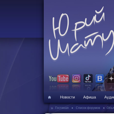
Новости
Афиша
Ауди
»
•
•
Гостиная
Список форумов
Объя