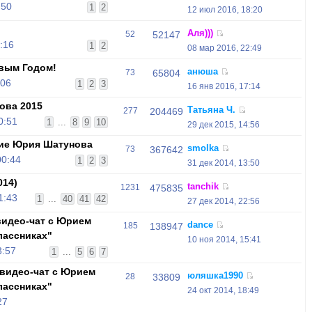
:50
1
2
12 июл 2016, 18:20
Аля)))
52
52147
:16
1
2
08 мар 2016, 22:49
вым Годом!
анюша
73
65804
:06
1
2
3
16 янв 2016, 17:14
ова 2015
Татьяна Ч.
277
204469
0:51
1
...
8
9
10
29 дек 2015, 14:56
ие Юрия Шатунова
smolka
73
367642
00:44
1
2
3
31 дек 2014, 13:50
014)
tanchik
1231
475835
1:43
1
...
40
41
42
27 дек 2014, 22:56
видео-чат с Юрием
dance
185
138947
лассниках"
10 ноя 2014, 15:41
3:57
1
...
5
6
7
видео-чат с Юрием
юляшка1990
28
33809
лассниках"
24 окт 2014, 18:49
27