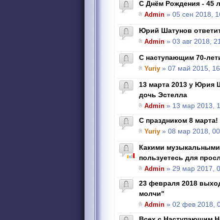
С Днём Рождения - 45 л
Admin
» 05 сен 2018, 1
Юрий Шатунов ответи
Admin
» 03 авг 2018, 2
С наступающим 70-лет
Yuriy
» 07 май 2015, 16
13 марта 2013 у Юрия
дочь Эстелла
Admin
» 13 мар 2013, 
С праздником 8 марта!
Yuriy
» 08 мар 2018, 00
Какими музыкальными
пользуетесь для прос
Admin
» 29 мар 2017, 
23 февраля 2018 выхо
молчи"
Admin
» 02 фев 2018, 
Всех с Наступающим Н