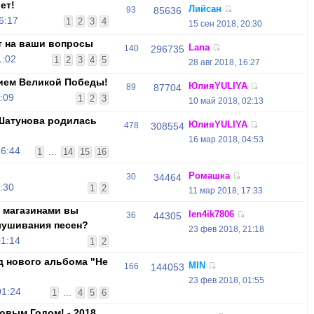
ет!
Лийсан
93
85636
6:17
1
2
3
4
15 сен 2018, 20:30
т на ваши вопросы
Lana
140
296735
1:02
1
2
3
4
5
28 авг 2018, 16:27
ием Великой Победы!
ЮлияYULIYA
89
87704
:09
1
2
3
10 май 2018, 02:13
 Шатунова родилась
ЮлияYULIYA
478
308554
16 мар 2018, 04:53
16:44
1
...
14
15
16
Ромашка
30
34464
:30
1
2
11 мар 2018, 17:33
 магазинами вы
len4ik7806
36
44305
лушивания песен?
23 фев 2018, 21:18
01:14
1
2
д нового альбома "Не
MIN
166
144053
23 фев 2018, 01:55
01:24
1
...
4
5
6
овым Годом! - 2018