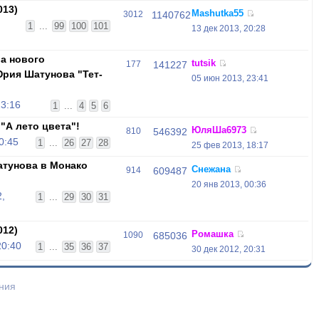
013)
Mashutka55
3012
1140762
1
...
99
100
101
13 дек 2013, 20:28
ра нового
tutsik
177
141227
рия Шатунова "Тет-
05 июн 2013, 23:41
23:16
1
...
4
5
6
"А лето цвета"!
ЮляШа6973
810
546392
0:45
1
...
26
27
28
25 фев 2013, 18:17
тунова в Монако
Снежана
914
609487
20 янв 2013, 00:36
,
1
...
29
30
31
012)
Ромашка
1090
685036
20:40
1
...
35
36
37
30 дек 2012, 20:31
ния