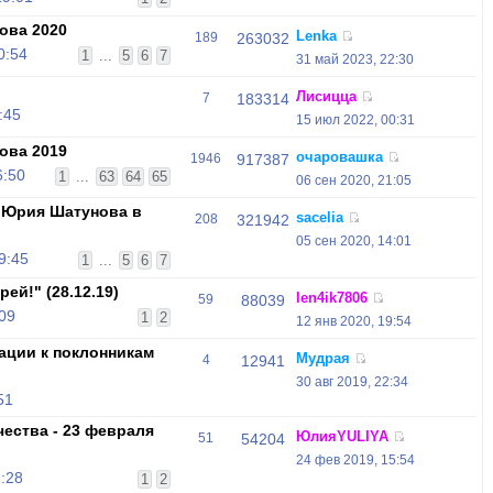
ова 2020
Lenka
189
263032
0:54
1
...
5
6
7
31 май 2023, 22:30
Лисицца
7
183314
:45
15 июл 2022, 00:31
ова 2019
очаровашка
1946
917387
6:50
1
...
63
64
65
06 сен 2020, 21:05
 Юрия Шатунова в
sacelia
208
321942
05 сен 2020, 14:01
9:45
1
...
5
6
7
ей!" (28.12.19)
len4ik7806
59
88039
:09
1
2
12 янв 2020, 19:54
ции к поклонникам
Мудрая
4
12941
30 авг 2019, 22:34
51
ества - 23 февраля
ЮлияYULIYA
51
54204
24 фев 2019, 15:54
:28
1
2