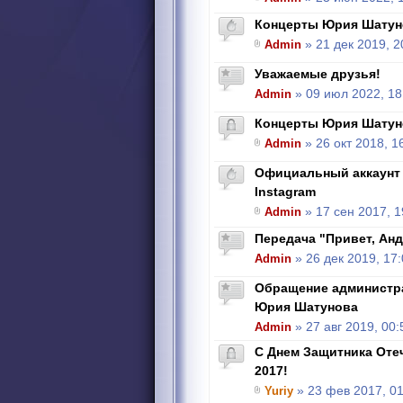
Концерты Юрия Шатун
Admin
» 21 дек 2019, 2
Уважаемые друзья!
Admin
» 09 июл 2022, 18
Концерты Юрия Шатун
Admin
» 26 окт 2018, 1
Официальный аккаунт
Instagram
Admin
» 17 сен 2017, 1
Передача "Привет, Андр
Admin
» 26 дек 2019, 17
Обращение администра
Юрия Шатунова
Admin
» 27 авг 2019, 00:
С Днем Защитника Отеч
2017!
Yuriy
» 23 фев 2017, 01