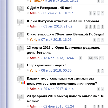
Знающий
» 26 май 2018, 16:25
1
2
С Днём Рождения - 45 лет!
Admin
» 05 сен 2018, 16:17
1
2
3
4
Юрий Шатунов ответит на ваши вопросы
Admin
» 03 авг 2018, 21:02
1
2
3
4
5
С наступающим 70-летием Великой Победы!
Yuriy
» 07 май 2015, 16:09
1
2
3
13 марта 2013 у Юрия Шатунова родилась
дочь Эстелла
Admin
» 13 мар 2013, 16:44
1
...
14
15
16
С праздником 8 марта!
Yuriy
» 08 мар 2018, 00:30
1
2
Какими музыкальными магазинами вы
пользуетесь для прослушивания песен?
Admin
» 29 мар 2017, 01:14
1
2
23 февраля 2018 выход нового альбома "Не
молчи"
Admin
» 02 фев 2018, 01:24
1
...
4
5
6