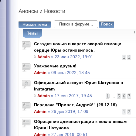
Анонсы
и Новости
Новая тема
Темы
Сегодня ночью в карете скорой помощи
сердце Юры остановилось.
Admin
» 23 июн 2022, 19:01
1
2
Уважаемые друзья!
Admin
» 09 июл 2022, 18:45
Официальный аккаунт Юрия Шатунова в
Instagram
Admin
» 17 сен 2017, 19:45
1
...
5
6
7
Передача "Привет, Андрей!" (28.12.19)
Admin
» 26 дек 2019, 17:09
1
2
Обращение администрации к поклонникам
Юрия Шатунова
Admin
» 27 авг 2019, 00:51