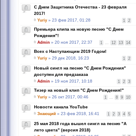
С Днем Защитника Отечества - 23 февраля
2017!
Yuriy
» 23 фев 2017, 01:28
1
2
Премьера клипа на новую песню "С Днем
Рождения"!
Admin
» 20 ноя 2017, 22:37
1
...
12
13
14
Всех с Наступающим 2019 Годом!
Yuriy
» 29 дек 2018, 16:23
1
2
Новый сингл на песню "С Днем Рождения"
доступен для предзаказа
Admin
» 19 ноя 2017, 10:18
1
2
3
Тизер на новый клип "С Днем Рождения!"
Yuriy
» 26 окт 2017, 00:46
1
...
8
9
10
Новости канала YouTube
Знающий
» 23 фев 2018, 16:41
1
2
3
4
5
25 мая 2018 года вышел сингл на песню "А
лето цвета" (версия 2018)