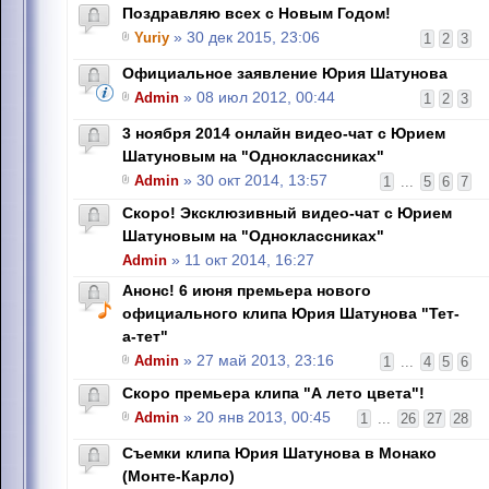
Поздравляю всех с Новым Годом!
Yuriy
» 30 дек 2015, 23:06
1
2
3
Официальное заявление Юрия Шатунова
Admin
» 08 июл 2012, 00:44
1
2
3
3 ноября 2014 онлайн видео-чат с Юрием
Шатуновым на "Одноклассниках"
Admin
» 30 окт 2014, 13:57
1
...
5
6
7
Скоро! Эксклюзивный видео-чат с Юрием
Шатуновым на "Одноклассниках"
Admin
» 11 окт 2014, 16:27
Анонс! 6 июня премьера нового
официального клипа Юрия Шатунова "Тет-
а-тет"
Admin
» 27 май 2013, 23:16
1
...
4
5
6
Скоро премьера клипа "А лето цвета"!
Admin
» 20 янв 2013, 00:45
1
...
26
27
28
Съемки клипа Юрия Шатунова в Монако
(Монте-Карло)