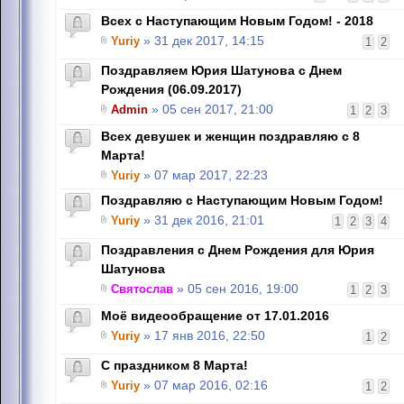
Всех с Наступающим Новым Годом! - 2018
Yuriy
» 31 дек 2017, 14:15
1
2
Поздравляем Юрия Шатунова с Днем
Рождения (06.09.2017)
Admin
» 05 сен 2017, 21:00
1
2
3
Всех девушек и женщин поздравляю с 8
Марта!
Yuriy
» 07 мар 2017, 22:23
Поздравляю с Наступающим Новым Годом!
Yuriy
» 31 дек 2016, 21:01
1
2
3
4
Поздравления с Днем Рождения для Юрия
Шатунова
Святослав
» 05 сен 2016, 19:00
1
2
3
Моё видеообращение от 17.01.2016
Yuriy
» 17 янв 2016, 22:50
1
2
C праздником 8 Марта!
Yuriy
» 07 мар 2016, 02:16
1
2