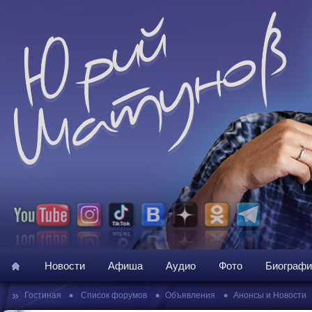
Новости
Афиша
Аудио
Фото
Биографи
»
•
•
•
Гостиная
Список форумов
Объявления
Анонсы и Новости