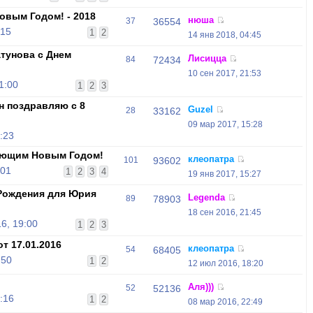
овым Годом! - 2018
нюша
37
36554
:15
1
2
14 янв 2018, 04:45
тунова с Днем
Лисицца
84
72434
10 сен 2017, 21:53
1:00
1
2
3
н поздравляю с 8
Guzel
28
33162
09 мар 2017, 15:28
:23
ающим Новым Годом!
клеопатра
101
93602
:01
1
2
3
4
19 янв 2017, 15:27
Рождения для Юрия
Legenda
89
78903
18 сен 2016, 21:45
6, 19:00
1
2
3
т 17.01.2016
клеопатра
54
68405
:50
1
2
12 июл 2016, 18:20
Аля)))
52
52136
:16
1
2
08 мар 2016, 22:49