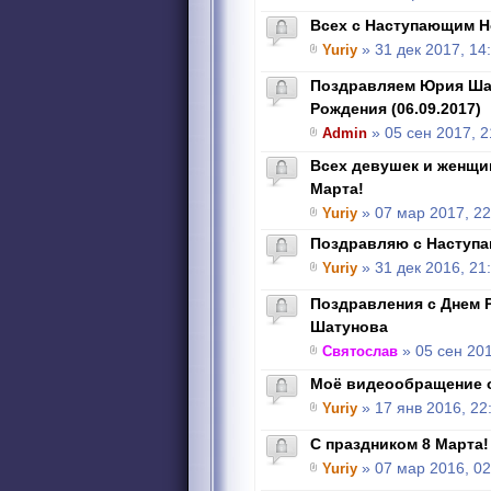
Всех с Наступающим Н
Yuriy
» 31 дек 2017, 14
Поздравляем Юрия Ша
Рождения (06.09.2017)
Admin
» 05 сен 2017, 2
Всех девушек и женщи
Марта!
Yuriy
» 07 мар 2017, 22
Поздравляю с Наступ
Yuriy
» 31 дек 2016, 21
Поздравления с Днем 
Шатунова
Святослав
» 05 сен 201
Моё видеообращение о
Yuriy
» 17 янв 2016, 22
C праздником 8 Марта!
Yuriy
» 07 мар 2016, 02