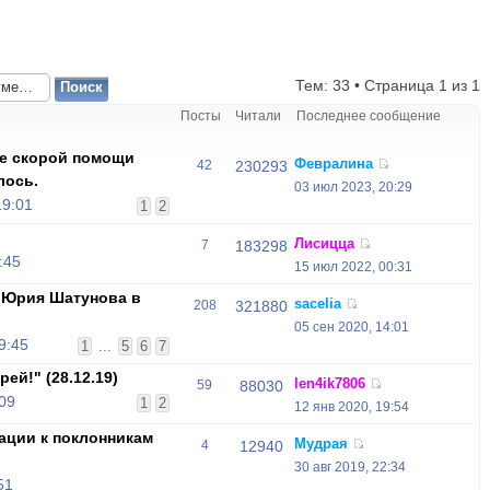
Тем: 33 • Страница
1
из
1
Посты
Читали
Последнее сообщение
те скорой помощи
Февралина
42
230293
лось.
03 июл 2023, 20:29
19:01
1
2
Лисицца
7
183298
:45
15 июл 2022, 00:31
 Юрия Шатунова в
sacelia
208
321880
05 сен 2020, 14:01
9:45
1
...
5
6
7
ей!" (28.12.19)
len4ik7806
59
88030
:09
1
2
12 янв 2020, 19:54
ции к поклонникам
Мудрая
4
12940
30 авг 2019, 22:34
51