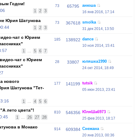
вым Годом!
анюша
73
65795
:06
1
2
3
16 янв 2016, 17:14
ие Юрия Шатунова
smolka
73
367618
00:44
1
2
3
31 дек 2014, 13:50
видео-чат с Юрием
dance
185
138922
лассниках"
10 ноя 2014, 15:41
3:57
1
...
5
6
7
видео-чат с Юрием
юляшка1990
28
33807
лассниках"
24 окт 2014, 18:49
27
ра нового
tutsik
177
141199
рия Шатунова "Тет-
05 июн 2013, 23:41
23:16
1
...
4
5
6
"А лето цвета"!
ЮляШа6973
810
546356
0:45
1
...
26
27
28
25 фев 2013, 18:17
тунова в Монако
Снежана
914
609384
20 янв 2013, 00:36