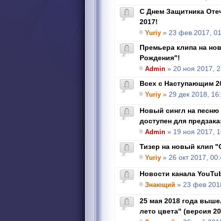
С Днем Защитника Отеч
2017!
Yuriy
» 23 фев 2017, 01
Премьера клипа на но
Рождения"!
Admin
» 20 ноя 2017, 2
Всех с Наступающим 2
Yuriy
» 29 дек 2018, 16
Новый сингл на песню
доступен для предзака
Admin
» 19 ноя 2017, 1
Тизер на новый клип "
Yuriy
» 26 окт 2017, 00
Новости канала YouTu
Знающий
» 23 фев 2018
25 мая 2018 года выше
лето цвета" (версия 20