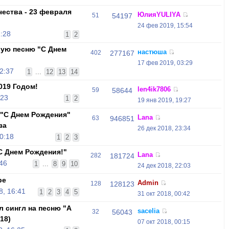
ества - 23 февраля
ЮлияYULIYA
51
54197
24 фев 2019, 15:54
:28
1
2
вую песню "С Днем
настюша
402
277167
17 фев 2019, 03:29
2:37
1
...
12
13
14
019 Годом!
len4ik7806
59
58644
:23
1
2
19 янв 2019, 19:27
 "С Днем Рождения"
Lana
63
946851
за
26 дек 2018, 23:34
0:18
1
2
3
С Днем Рождения!"
Lana
282
181724
:46
1
...
8
9
10
24 дек 2018, 22:03
be
Admin
128
128123
, 16:41
1
2
3
4
5
31 окт 2018, 00:42
л сингл на песню "А
sacelia
32
56043
18)
07 окт 2018, 00:15