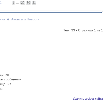
,
1
...
29
30
31
ния
Анонсы и Новости
Тем: 33 • Страница
1
из
1
бщения
вои сообщения
общения
ния
Удалить cookies сайта