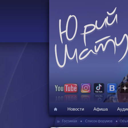
Новости
Афиша
Ауди
»
•
•
Гостиная
Список форумов
Объя