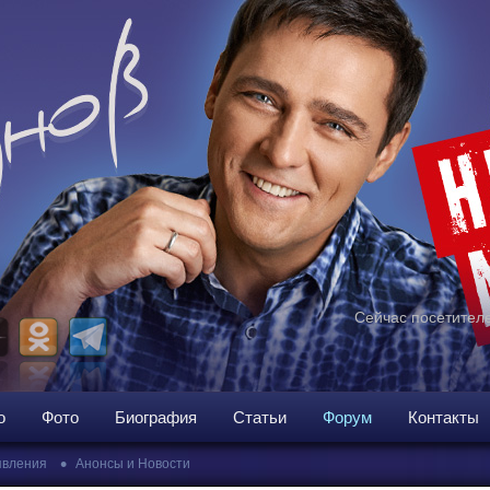
Сейчас посетителе
о
Фото
Биография
Статьи
Форум
Контакты
•
вления
Анонсы и Новости