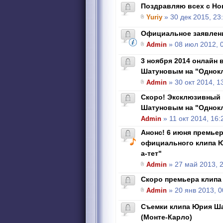
Поздравляю всех с Но
Yuriy
» 30 дек 2015, 23
Официальное заявлен
Admin
» 08 июл 2012, 
3 ноября 2014 онлайн 
Шатуновым на "Однок
Admin
» 30 окт 2014, 1
Скоро! Эксклюзивный 
Шатуновым на "Однок
Admin
» 11 окт 2014, 16:
Анонс! 6 июня премье
официального клипа Ю
а-тет"
Admin
» 27 май 2013, 
Скоро премьера клипа 
Admin
» 20 янв 2013, 0
Съемки клипа Юрия Ша
(Монте-Карло)