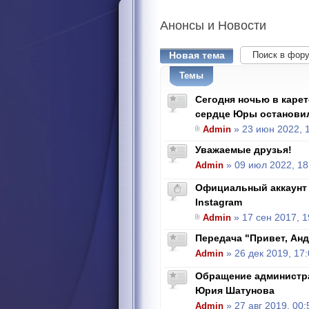
Анонсы
и Новости
Новая тема
Темы
Сегодня ночью в каре
сердце Юры останови
Admin
» 23 июн 2022, 
Уважаемые друзья!
Admin
» 09 июл 2022, 18
Официальный аккаунт
Instagram
Admin
» 17 сен 2017, 1
Передача "Привет, Андр
Admin
» 26 дек 2019, 17
Обращение администра
Юрия Шатунова
Admin
» 27 авг 2019, 00: