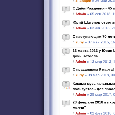
Знающий
» 26 май 2018
С Днём Рождения - 45 л
Admin
» 05 сен 2018, 1
Юрий Шатунов ответи
Admin
» 03 авг 2018, 2
С наступающим 70-лет
Yuriy
» 07 май 2015, 16
13 марта 2013 у Юрия
дочь Эстелла
Admin
» 13 мар 2013, 
С праздником 8 марта!
Yuriy
» 08 мар 2018, 00
Какими музыкальными
пользуетесь для прос
Admin
» 29 мар 2017, 
23 февраля 2018 выхо
молчи"
Admin
» 02 фев 2018, 