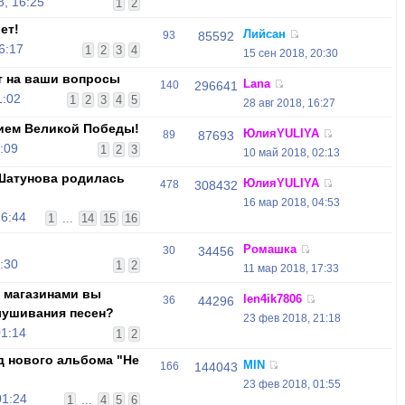
, 16:25
1
2
ет!
Лийсан
93
85592
6:17
1
2
3
4
15 сен 2018, 20:30
т на ваши вопросы
Lana
140
296641
1:02
1
2
3
4
5
28 авг 2018, 16:27
ием Великой Победы!
ЮлияYULIYA
89
87693
:09
1
2
3
10 май 2018, 02:13
 Шатунова родилась
ЮлияYULIYA
478
308432
16 мар 2018, 04:53
16:44
1
...
14
15
16
Ромашка
30
34456
:30
1
2
11 мар 2018, 17:33
 магазинами вы
len4ik7806
36
44296
лушивания песен?
23 фев 2018, 21:18
01:14
1
2
д нового альбома "Не
MIN
166
144043
23 фев 2018, 01:55
01:24
1
...
4
5
6