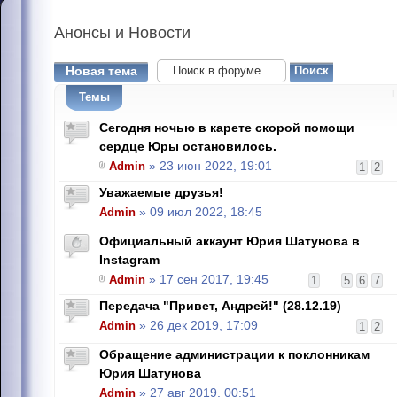
Анонсы
и Новости
Новая тема
Темы
Сегодня ночью в карете скорой помощи
сердце Юры остановилось.
Admin
» 23 июн 2022, 19:01
1
2
Уважаемые друзья!
Admin
» 09 июл 2022, 18:45
Официальный аккаунт Юрия Шатунова в
Instagram
Admin
» 17 сен 2017, 19:45
1
...
5
6
7
Передача "Привет, Андрей!" (28.12.19)
Admin
» 26 дек 2019, 17:09
1
2
Обращение администрации к поклонникам
Юрия Шатунова
Admin
» 27 авг 2019, 00:51