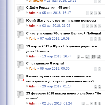
Знающий
» 26 май 2018, 16:25
1
2
С Днём Рождения - 45 лет!
Admin
» 05 сен 2018, 16:17
1
2
3
4
Юрий Шатунов ответит на ваши вопросы
Admin
» 03 авг 2018, 21:02
1
2
3
4
5
С наступающим 70-летием Великой Победы!
Yuriy
» 07 май 2015, 16:09
1
2
3
13 марта 2013 у Юрия Шатунова родилась
дочь Эстелла
Admin
» 13 мар 2013, 16:44
1
...
14
15
16
С праздником 8 марта!
Yuriy
» 08 мар 2018, 00:30
1
2
Какими музыкальными магазинами вы
пользуетесь для прослушивания песен?
Admin
» 29 мар 2017, 01:14
1
2
23 февраля 2018 выход нового альбома "Не
молчи"
Admin
» 02 фев 2018, 01:24
1
...
4
5
6