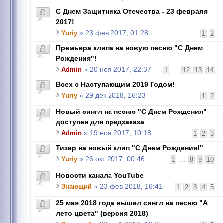
С Днем Защитника Отечества - 23 февраля
2017!
Yuriy
» 23 фев 2017, 01:28
1
2
Премьера клипа на новую песню "С Днем
Рождения"!
Admin
» 20 ноя 2017, 22:37
1
...
12
13
14
Всех с Наступающим 2019 Годом!
Yuriy
» 29 дек 2018, 16:23
1
2
Новый сингл на песню "С Днем Рождения"
доступен для предзаказа
Admin
» 19 ноя 2017, 10:18
1
2
3
Тизер на новый клип "С Днем Рождения!"
Yuriy
» 26 окт 2017, 00:46
1
...
8
9
10
Новости канала YouTube
Знающий
» 23 фев 2018, 16:41
1
2
3
4
5
25 мая 2018 года вышел сингл на песню "А
лето цвета" (версия 2018)