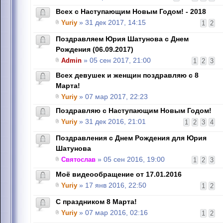
Всех с Наступающим Новым Годом! - 2018
Yuriy
» 31 дек 2017, 14:15
1
2
Поздравляем Юрия Шатунова с Днем
Рождения (06.09.2017)
Admin
» 05 сен 2017, 21:00
1
2
3
Всех девушек и женщин поздравляю с 8
Марта!
Yuriy
» 07 мар 2017, 22:23
Поздравляю с Наступающим Новым Годом!
Yuriy
» 31 дек 2016, 21:01
1
2
3
4
Поздравления с Днем Рождения для Юрия
Шатунова
Святослав
» 05 сен 2016, 19:00
1
2
3
Моё видеообращение от 17.01.2016
Yuriy
» 17 янв 2016, 22:50
1
2
C праздником 8 Марта!
Yuriy
» 07 мар 2016, 02:16
1
2