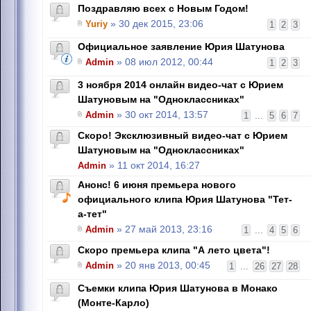
Поздравляю всех с Новым Годом!
Yuriy
» 30 дек 2015, 23:06
1
2
3
Официальное заявление Юрия Шатунова
Admin
» 08 июл 2012, 00:44
1
2
3
3 ноября 2014 онлайн видео-чат с Юрием
Шатуновым на "Одноклассниках"
Admin
» 30 окт 2014, 13:57
1
...
5
6
7
Скоро! Эксклюзивный видео-чат с Юрием
Шатуновым на "Одноклассниках"
Admin
» 11 окт 2014, 16:27
Анонс! 6 июня премьера нового
официального клипа Юрия Шатунова "Тет-
а-тет"
Admin
» 27 май 2013, 23:16
1
...
4
5
6
Скоро премьера клипа "А лето цвета"!
Admin
» 20 янв 2013, 00:45
1
...
26
27
28
Съемки клипа Юрия Шатунова в Монако
(Монте-Карло)