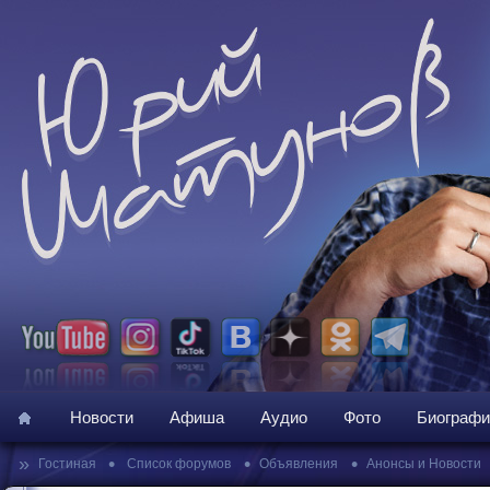
Новости
Афиша
Аудио
Фото
Биографи
»
•
•
•
Гостиная
Список форумов
Объявления
Анонсы и Новости