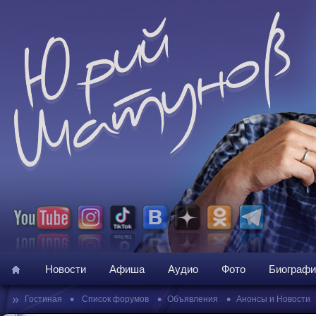
Новости
Афиша
Аудио
Фото
Биографи
»
•
•
•
Гостиная
Список форумов
Объявления
Анонсы и Новости