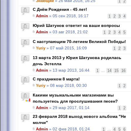
Знающий
» 26 май 2018, 16:25
1
2
С Днём Рождения - 45 лет!
Admin
» 05 сен 2018, 16:17
1
2
3
4
Юрий Шатунов ответит на ваши вопросы
Admin
» 03 авг 2018, 21:02
1
2
3
4
5
С наступающим 70-летием Великой Победы!
Yuriy
» 07 май 2015, 16:09
1
2
3
13 марта 2013 у Юрия Шатунова родилась
дочь Эстелла
Admin
» 13 мар 2013, 16:44
1
...
14
15
16
С праздником 8 марта!
Yuriy
» 08 мар 2018, 00:30
1
2
Какими музыкальными магазинами вы
пользуетесь для прослушивания песен?
Admin
» 29 мар 2017, 01:14
1
2
23 февраля 2018 выход нового альбома "Не
молчи"
Admin
» 02 фев 2018, 01:24
1
...
4
5
6