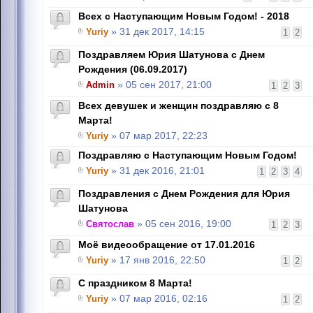
Всех с Наступающим Новым Годом! - 2018
Yuriy
» 31 дек 2017, 14:15
1
2
Поздравляем Юрия Шатунова с Днем
Рождения (06.09.2017)
Admin
» 05 сен 2017, 21:00
1
2
3
Всех девушек и женщин поздравляю с 8
Марта!
Yuriy
» 07 мар 2017, 22:23
Поздравляю с Наступающим Новым Годом!
Yuriy
» 31 дек 2016, 21:01
1
2
3
4
Поздравления с Днем Рождения для Юрия
Шатунова
Святослав
» 05 сен 2016, 19:00
1
2
3
Моё видеообращение от 17.01.2016
Yuriy
» 17 янв 2016, 22:50
1
2
C праздником 8 Марта!
Yuriy
» 07 мар 2016, 02:16
1
2