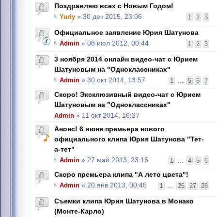
Поздравляю всех с Новым Годом!
Yuriy
» 30 дек 2015, 23:06
1
2
3
Официальное заявление Юрия Шатунова
Admin
» 08 июл 2012, 00:44
1
2
3
3 ноября 2014 онлайн видео-чат с Юрием
Шатуновым на "Одноклассниках"
Admin
» 30 окт 2014, 13:57
1
...
5
6
7
Скоро! Эксклюзивный видео-чат с Юрием
Шатуновым на "Одноклассниках"
Admin
» 11 окт 2014, 16:27
Анонс! 6 июня премьера нового
официального клипа Юрия Шатунова "Тет-
а-тет"
Admin
» 27 май 2013, 23:16
1
...
4
5
6
Скоро премьера клипа "А лето цвета"!
Admin
» 20 янв 2013, 00:45
1
...
26
27
28
Съемки клипа Юрия Шатунова в Монако
(Монте-Карло)