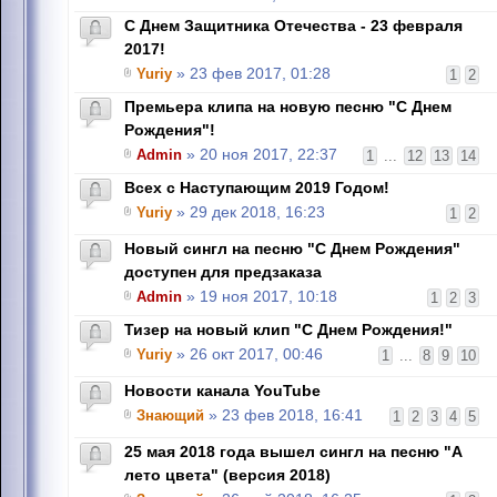
С Днем Защитника Отечества - 23 февраля
2017!
Yuriy
» 23 фев 2017, 01:28
1
2
Премьера клипа на новую песню "С Днем
Рождения"!
Admin
» 20 ноя 2017, 22:37
1
...
12
13
14
Всех с Наступающим 2019 Годом!
Yuriy
» 29 дек 2018, 16:23
1
2
Новый сингл на песню "С Днем Рождения"
доступен для предзаказа
Admin
» 19 ноя 2017, 10:18
1
2
3
Тизер на новый клип "С Днем Рождения!"
Yuriy
» 26 окт 2017, 00:46
1
...
8
9
10
Новости канала YouTube
Знающий
» 23 фев 2018, 16:41
1
2
3
4
5
25 мая 2018 года вышел сингл на песню "А
лето цвета" (версия 2018)