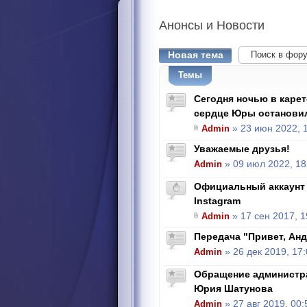
Анонсы
и Новости
Новая тема
Темы
Сегодня ночью в каре
сердце Юры останови
Admin
» 23 июн 2022, 
Уважаемые друзья!
Admin
» 09 июл 2022, 18
Официальный аккаунт
Instagram
Admin
» 17 сен 2017, 1
Передача "Привет, Андр
Admin
» 26 дек 2019, 17
Обращение администра
Юрия Шатунова
Admin
» 27 авг 2019, 00: