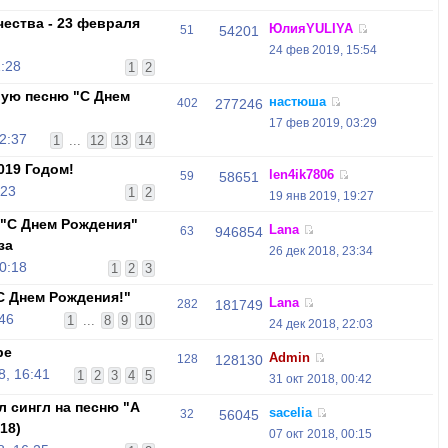
ества - 23 февраля
ЮлияYULIYA
51
54201
24 фев 2019, 15:54
:28
1
2
вую песню "С Днем
настюша
402
277246
17 фев 2019, 03:29
2:37
1
...
12
13
14
019 Годом!
len4ik7806
59
58651
:23
1
2
19 янв 2019, 19:27
 "С Днем Рождения"
Lana
63
946854
за
26 дек 2018, 23:34
0:18
1
2
3
С Днем Рождения!"
Lana
282
181749
:46
1
...
8
9
10
24 дек 2018, 22:03
be
Admin
128
128130
, 16:41
1
2
3
4
5
31 окт 2018, 00:42
л сингл на песню "А
sacelia
32
56045
18)
07 окт 2018, 00:15