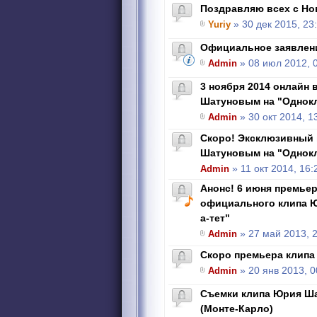
Поздравляю всех с Но
Yuriy
» 30 дек 2015, 23
Официальное заявлен
Admin
» 08 июл 2012, 
3 ноября 2014 онлайн 
Шатуновым на "Однок
Admin
» 30 окт 2014, 1
Скоро! Эксклюзивный 
Шатуновым на "Однок
Admin
» 11 окт 2014, 16:
Анонс! 6 июня премье
официального клипа Ю
а-тет"
Admin
» 27 май 2013, 
Скоро премьера клипа 
Admin
» 20 янв 2013, 0
Съемки клипа Юрия Ша
(Монте-Карло)