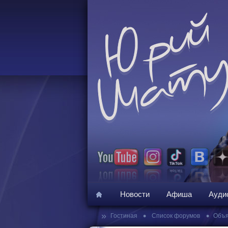
Новости
Афиша
Ауди
»
•
•
Гостиная
Список форумов
Объя