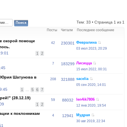
Тем: 33 • Страница
1
из
1
Посты
Читали
Последнее сообщение
те скорой помощи
Февралина
42
230301
лось.
03 июл 2023, 20:29
19:01
1
2
Лисицца
7
183299
:45
15 июл 2022, 00:31
 Юрия Шатунова в
sacelia
208
321888
05 сен 2020, 14:01
9:45
1
...
5
6
7
ей!" (28.12.19)
len4ik7806
59
88032
:09
1
2
12 янв 2020, 19:54
ции к поклонникам
Мудрая
4
12941
30 авг 2019, 22:34
51