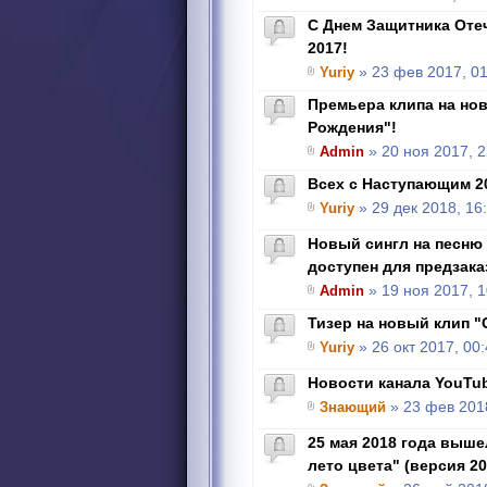
С Днем Защитника Отеч
2017!
Yuriy
» 23 фев 2017, 01
Премьера клипа на но
Рождения"!
Admin
» 20 ноя 2017, 2
Всех с Наступающим 2
Yuriy
» 29 дек 2018, 16
Новый сингл на песню
доступен для предзака
Admin
» 19 ноя 2017, 1
Тизер на новый клип "
Yuriy
» 26 окт 2017, 00
Новости канала YouTu
Знающий
» 23 фев 2018
25 мая 2018 года выше
лето цвета" (версия 20