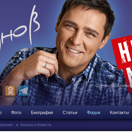
Сейчас посетителе
о
Фото
Биография
Статьи
Форум
Контакты
•
вления
Анонсы и Новости