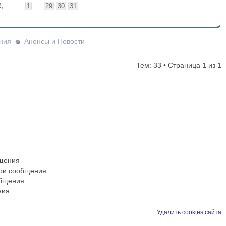
,
1
...
29
30
31
ния
Анонсы и Новости
Тем: 33 • Страница
1
из
1
бщения
вои сообщения
общения
ния
Удалить cookies сайта