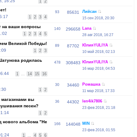
, 16:25
1
2
ет!
Лийсан
93
85631
6:17
1
2
3
4
15 сен 2018, 20:30
т на ваши вопросы
Lana
140
296658
1:02
1
2
3
4
5
28 авг 2018, 16:27
ием Великой Победы!
ЮлияYULIYA
89
87702
:09
1
2
3
10 май 2018, 02:13
 Шатунова родилась
ЮлияYULIYA
478
308483
16 мар 2018, 04:53
16:44
1
...
14
15
16
Ромашка
30
34460
:30
1
2
11 мар 2018, 17:33
 магазинами вы
len4ik7806
36
44302
лушивания песен?
23 фев 2018, 21:18
01:14
1
2
д нового альбома "Не
MIN
166
144048
23 фев 2018, 01:55
01:24
1
...
4
5
6