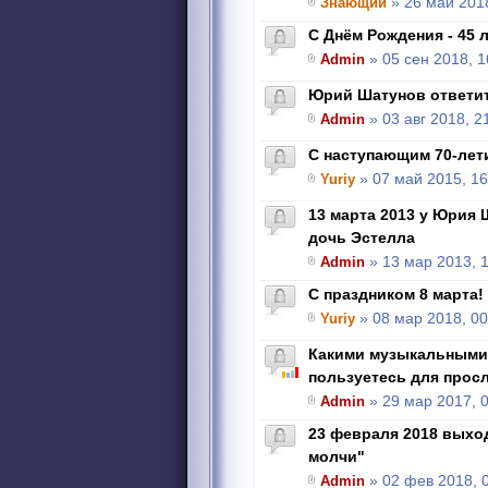
Знающий
» 26 май 2018
С Днём Рождения - 45 л
Admin
» 05 сен 2018, 1
Юрий Шатунов ответи
Admin
» 03 авг 2018, 2
С наступающим 70-лет
Yuriy
» 07 май 2015, 16
13 марта 2013 у Юрия
дочь Эстелла
Admin
» 13 мар 2013, 
С праздником 8 марта!
Yuriy
» 08 мар 2018, 00
Какими музыкальными
пользуетесь для прос
Admin
» 29 мар 2017, 
23 февраля 2018 выхо
молчи"
Admin
» 02 фев 2018, 