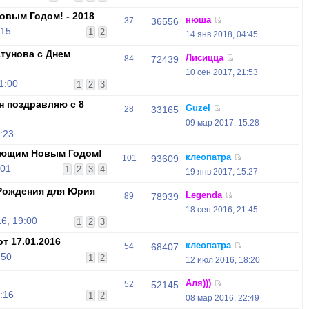
овым Годом! - 2018
нюша
37
36556
:15
1
2
14 янв 2018, 04:45
тунова с Днем
Лисицца
84
72439
10 сен 2017, 21:53
1:00
1
2
3
н поздравляю с 8
Guzel
28
33165
09 мар 2017, 15:28
:23
ающим Новым Годом!
клеопатра
101
93609
:01
1
2
3
4
19 янв 2017, 15:27
Рождения для Юрия
Legenda
89
78939
18 сен 2016, 21:45
6, 19:00
1
2
3
т 17.01.2016
клеопатра
54
68407
:50
1
2
12 июл 2016, 18:20
Аля)))
52
52145
:16
1
2
08 мар 2016, 22:49