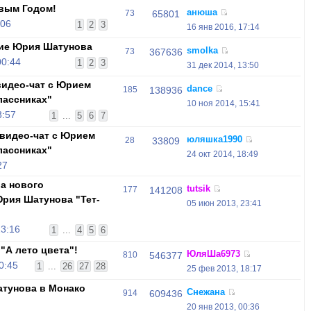
вым Годом!
анюша
73
65801
:06
1
2
3
16 янв 2016, 17:14
ие Юрия Шатунова
smolka
73
367636
00:44
1
2
3
31 дек 2014, 13:50
видео-чат с Юрием
dance
185
138936
лассниках"
10 ноя 2014, 15:41
3:57
1
...
5
6
7
видео-чат с Юрием
юляшка1990
28
33809
лассниках"
24 окт 2014, 18:49
27
ра нового
tutsik
177
141208
рия Шатунова "Тет-
05 июн 2013, 23:41
23:16
1
...
4
5
6
"А лето цвета"!
ЮляШа6973
810
546377
0:45
1
...
26
27
28
25 фев 2013, 18:17
тунова в Монако
Снежана
914
609436
20 янв 2013, 00:36