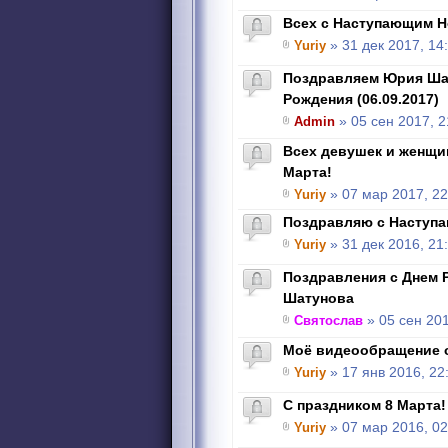
Всех с Наступающим Н
Yuriy
» 31 дек 2017, 14
Поздравляем Юрия Ша
Рождения (06.09.2017)
Admin
» 05 сен 2017, 2
Всех девушек и женщи
Марта!
Yuriy
» 07 мар 2017, 22
Поздравляю с Наступ
Yuriy
» 31 дек 2016, 21
Поздравления с Днем 
Шатунова
Святослав
» 05 сен 201
Моё видеообращение о
Yuriy
» 17 янв 2016, 22
C праздником 8 Марта!
Yuriy
» 07 мар 2016, 02