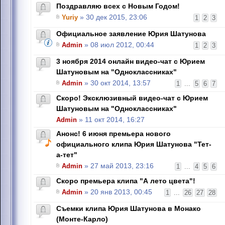
Поздравляю всех с Новым Годом!
Yuriy
» 30 дек 2015, 23:06
1
2
3
Официальное заявление Юрия Шатунова
Admin
» 08 июл 2012, 00:44
1
2
3
3 ноября 2014 онлайн видео-чат с Юрием
Шатуновым на "Одноклассниках"
Admin
» 30 окт 2014, 13:57
1
...
5
6
7
Скоро! Эксклюзивный видео-чат с Юрием
Шатуновым на "Одноклассниках"
Admin
» 11 окт 2014, 16:27
Анонс! 6 июня премьера нового
официального клипа Юрия Шатунова "Тет-
а-тет"
Admin
» 27 май 2013, 23:16
1
...
4
5
6
Скоро премьера клипа "А лето цвета"!
Admin
» 20 янв 2013, 00:45
1
...
26
27
28
Съемки клипа Юрия Шатунова в Монако
(Монте-Карло)