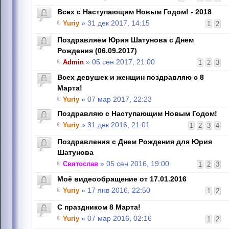
Всех с Наступающим Новым Годом! - 2018
Yuriy
» 31 дек 2017, 14:15
1
2
Поздравляем Юрия Шатунова с Днем
Рождения (06.09.2017)
Admin
» 05 сен 2017, 21:00
1
2
3
Всех девушек и женщин поздравляю с 8
Марта!
Yuriy
» 07 мар 2017, 22:23
Поздравляю с Наступающим Новым Годом!
Yuriy
» 31 дек 2016, 21:01
1
2
3
4
Поздравления с Днем Рождения для Юрия
Шатунова
Святослав
» 05 сен 2016, 19:00
1
2
3
Моё видеообращение от 17.01.2016
Yuriy
» 17 янв 2016, 22:50
1
2
C праздником 8 Марта!
Yuriy
» 07 мар 2016, 02:16
1
2