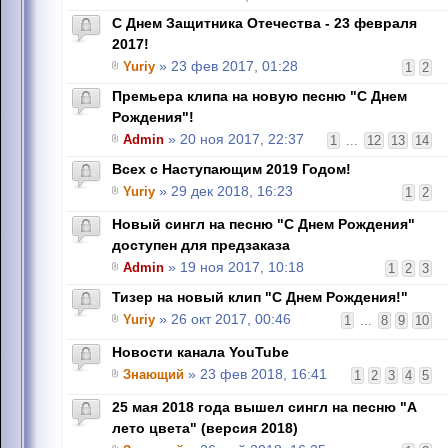
С Днем Защитника Отечества - 23 февраля
2017!
Yuriy
» 23 фев 2017, 01:28
1
2
Премьера клипа на новую песню "С Днем
Рождения"!
Admin
» 20 ноя 2017, 22:37
1
...
12
13
14
Всех с Наступающим 2019 Годом!
Yuriy
» 29 дек 2018, 16:23
1
2
Новый сингл на песню "С Днем Рождения"
доступен для предзаказа
Admin
» 19 ноя 2017, 10:18
1
2
3
Тизер на новый клип "С Днем Рождения!"
Yuriy
» 26 окт 2017, 00:46
1
...
8
9
10
Новости канала YouTube
Знающий
» 23 фев 2018, 16:41
1
2
3
4
5
25 мая 2018 года вышел сингл на песню "А
лето цвета" (версия 2018)