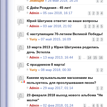
Знающий
» 26 май 2018, 16:25
1
2
С Днём Рождения - 45 лет!
Admin
» 05 сен 2018, 16:17
1
2
3
4
Юрий Шатунов ответит на ваши вопросы
Admin
» 03 авг 2018, 21:02
1
2
3
4
5
С наступающим 70-летием Великой Победы!
Yuriy
» 07 май 2015, 16:09
1
2
3
13 марта 2013 у Юрия Шатунова родилась
дочь Эстелла
Admin
» 13 мар 2013, 16:44
1
...
14
15
16
С праздником 8 марта!
Yuriy
» 08 мар 2018, 00:30
1
2
Какими музыкальными магазинами вы
пользуетесь для прослушивания песен?
Admin
» 29 мар 2017, 01:14
1
2
23 февраля 2018 выход нового альбома "Не
молчи"
Admin
» 02 фев 2018, 01:24
1
...
4
5
6