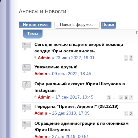
Анонсы
и Новости
Новая тема
Темы
Сегодня ночью в карете скорой помощи
сердце Юры остановилось.
Admin
» 23 июн 2022, 19:01
1
2
Уважаемые друзья!
Admin
» 09 июл 2022, 18:45
Официальный аккаунт Юрия Шатунова в
Instagram
Admin
» 17 сен 2017, 19:45
1
...
5
6
7
Передача "Привет, Андрей!" (28.12.19)
Admin
» 26 дек 2019, 17:09
1
2
Обращение администрации к поклонникам
Юрия Шатунова
Admin
» 27 авг 2019, 00:51