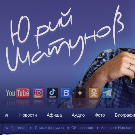
Новости
Афиша
Аудио
Фото
Биографи
»
•
•
•
Гостиная
Список форумов
Объявления
Анонсы и Новости