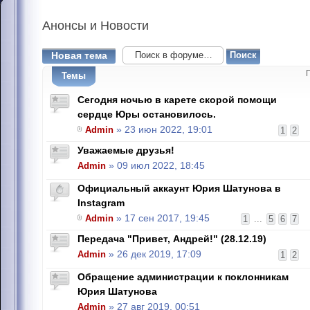
Анонсы
и Новости
Новая тема
Темы
Сегодня ночью в карете скорой помощи
сердце Юры остановилось.
Admin
» 23 июн 2022, 19:01
1
2
Уважаемые друзья!
Admin
» 09 июл 2022, 18:45
Официальный аккаунт Юрия Шатунова в
Instagram
Admin
» 17 сен 2017, 19:45
1
...
5
6
7
Передача "Привет, Андрей!" (28.12.19)
Admin
» 26 дек 2019, 17:09
1
2
Обращение администрации к поклонникам
Юрия Шатунова
Admin
» 27 авг 2019, 00:51