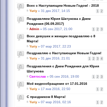
Всех с Наступающим Новым Годом! - 2018
Yuriy
» 31 дек 2017, 14:15
1
2
Поздравляем Юрия Шатунова с Днем
Рождения (06.09.2017)
Admin
» 05 сен 2017, 21:00
1
2
3
Всех девушек и женщин поздравляю с 8
Марта!
Yuriy
» 07 мар 2017, 22:23
Поздравляю с Наступающим Новым Годом!
Yuriy
» 31 дек 2016, 21:01
1
2
3
4
Поздравления с Днем Рождения для Юрия
Шатунова
Святослав
» 05 сен 2016, 19:00
1
2
3
Моё видеообращение от 17.01.2016
Yuriy
» 17 янв 2016, 22:50
1
2
C праздником 8 Марта!
Yuriy
» 07 мар 2016, 02:16
1
2