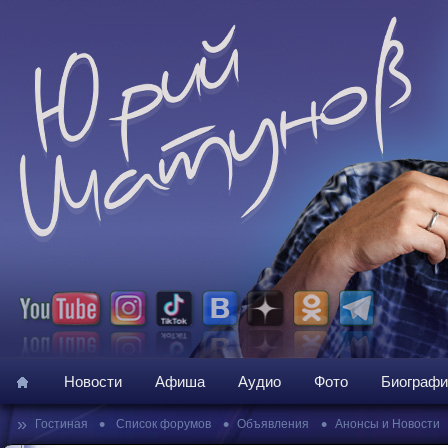
Новости
Афиша
Аудио
Фото
Биографи
»
•
•
•
Гостиная
Список форумов
Объявления
Анонсы и Новости