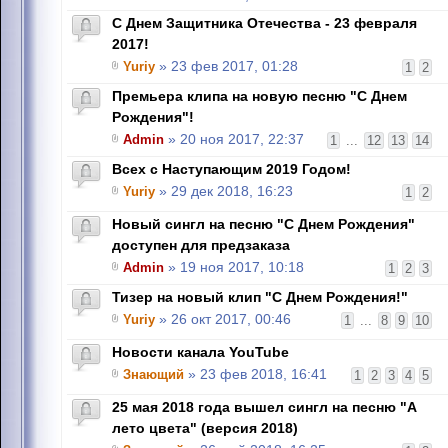
С Днем Защитника Отечества - 23 февраля
2017!
Yuriy
» 23 фев 2017, 01:28
1
2
Премьера клипа на новую песню "С Днем
Рождения"!
Admin
» 20 ноя 2017, 22:37
1
...
12
13
14
Всех с Наступающим 2019 Годом!
Yuriy
» 29 дек 2018, 16:23
1
2
Новый сингл на песню "С Днем Рождения"
доступен для предзаказа
Admin
» 19 ноя 2017, 10:18
1
2
3
Тизер на новый клип "С Днем Рождения!"
Yuriy
» 26 окт 2017, 00:46
1
...
8
9
10
Новости канала YouTube
Знающий
» 23 фев 2018, 16:41
1
2
3
4
5
25 мая 2018 года вышел сингл на песню "А
лето цвета" (версия 2018)