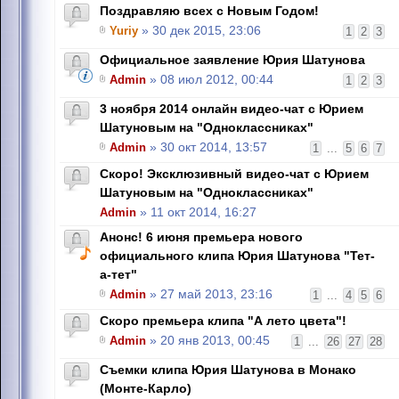
Поздравляю всех с Новым Годом!
Yuriy
» 30 дек 2015, 23:06
1
2
3
Официальное заявление Юрия Шатунова
Admin
» 08 июл 2012, 00:44
1
2
3
3 ноября 2014 онлайн видео-чат с Юрием
Шатуновым на "Одноклассниках"
Admin
» 30 окт 2014, 13:57
1
...
5
6
7
Скоро! Эксклюзивный видео-чат с Юрием
Шатуновым на "Одноклассниках"
Admin
» 11 окт 2014, 16:27
Анонс! 6 июня премьера нового
официального клипа Юрия Шатунова "Тет-
а-тет"
Admin
» 27 май 2013, 23:16
1
...
4
5
6
Скоро премьера клипа "А лето цвета"!
Admin
» 20 янв 2013, 00:45
1
...
26
27
28
Съемки клипа Юрия Шатунова в Монако
(Монте-Карло)