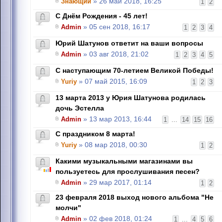
Знающий
» 26 май 2018, 16:25
1
2
С Днём Рождения - 45 лет!
Admin
» 05 сен 2018, 16:17
1
2
3
4
Юрий Шатунов ответит на ваши вопросы
Admin
» 03 авг 2018, 21:02
1
2
3
4
5
С наступающим 70-летием Великой Победы!
Yuriy
» 07 май 2015, 16:09
1
2
3
13 марта 2013 у Юрия Шатунова родилась
дочь Эстелла
Admin
» 13 мар 2013, 16:44
1
...
14
15
16
С праздником 8 марта!
Yuriy
» 08 мар 2018, 00:30
1
2
Какими музыкальными магазинами вы
пользуетесь для прослушивания песен?
Admin
» 29 мар 2017, 01:14
1
2
23 февраля 2018 выход нового альбома "Не
молчи"
Admin
» 02 фев 2018, 01:24
1
...
4
5
6