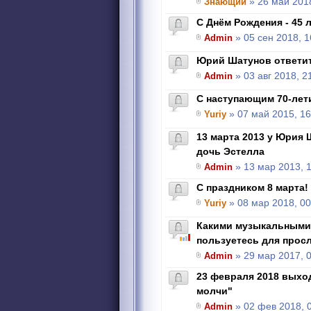
Знающий
» 26 май 2018
С Днём Рождения - 45 л
Admin
» 05 сен 2018, 1
Юрий Шатунов ответи
Admin
» 03 авг 2018, 2
С наступающим 70-лет
Yuriy
» 07 май 2015, 16
13 марта 2013 у Юрия
дочь Эстелла
Admin
» 13 мар 2013, 
С праздником 8 марта!
Yuriy
» 08 мар 2018, 00
Какими музыкальными
пользуетесь для прос
Admin
» 29 мар 2017, 
23 февраля 2018 выхо
молчи"
Admin
» 02 фев 2018, 