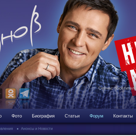
Сейчас посетителе
о
Фото
Биография
Статьи
Форум
Контакты
•
вления
Анонсы и Новости