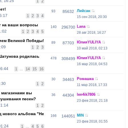
, 16:25
1
2
ет!
Лийсан
93
85632
6:17
1
2
3
4
15 сен 2018, 20:30
т на ваши вопросы
Lana
140
296700
1:02
1
2
3
4
5
28 авг 2018, 16:27
ием Великой Победы!
ЮлияYULIYA
89
87703
:09
1
2
3
10 май 2018, 02:13
 Шатунова родилась
ЮлияYULIYA
478
308499
16 мар 2018, 04:53
16:44
1
...
14
15
16
Ромашка
30
34463
:30
1
2
11 мар 2018, 17:33
 магазинами вы
len4ik7806
36
44304
лушивания песен?
23 фев 2018, 21:18
01:14
1
2
д нового альбома "Не
MIN
166
144051
23 фев 2018, 01:55
01:24
1
...
4
5
6