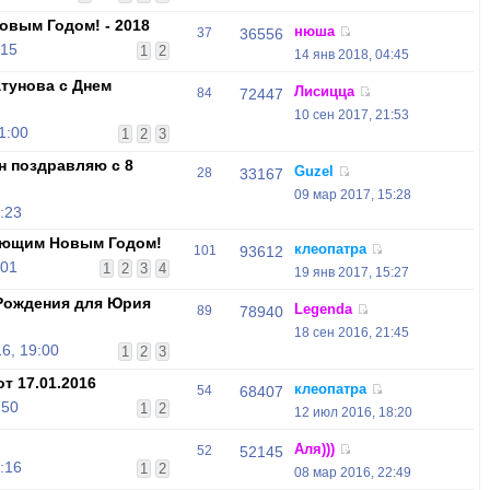
овым Годом! - 2018
нюша
37
36556
:15
1
2
14 янв 2018, 04:45
тунова с Днем
Лисицца
84
72447
10 сен 2017, 21:53
1:00
1
2
3
н поздравляю с 8
Guzel
28
33167
09 мар 2017, 15:28
:23
ающим Новым Годом!
клеопатра
101
93612
:01
1
2
3
4
19 янв 2017, 15:27
Рождения для Юрия
Legenda
89
78940
18 сен 2016, 21:45
6, 19:00
1
2
3
т 17.01.2016
клеопатра
54
68407
:50
1
2
12 июл 2016, 18:20
Аля)))
52
52145
:16
1
2
08 мар 2016, 22:49