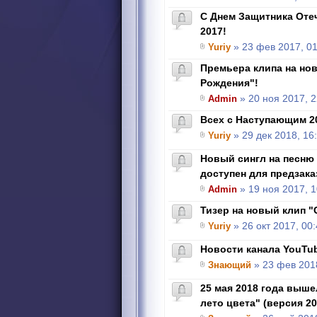
С Днем Защитника Отеч
2017!
Yuriy
» 23 фев 2017, 01
Премьера клипа на но
Рождения"!
Admin
» 20 ноя 2017, 2
Всех с Наступающим 2
Yuriy
» 29 дек 2018, 16
Новый сингл на песню
доступен для предзака
Admin
» 19 ноя 2017, 1
Тизер на новый клип "
Yuriy
» 26 окт 2017, 00
Новости канала YouTu
Знающий
» 23 фев 2018
25 мая 2018 года выше
лето цвета" (версия 20