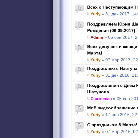
Всех с Наступающим Н
Yuriy
» 31 дек 2017, 14
Поздравляем Юрия Ша
Рождения (06.09.2017)
Admin
» 05 сен 2017, 2
Всех девушек и женщи
Марта!
Yuriy
» 07 мар 2017, 22
Поздравляю с Наступ
Yuriy
» 31 дек 2016, 21
Поздравления с Днем 
Шатунова
Святослав
» 05 сен 201
Моё видеообращение о
Yuriy
» 17 янв 2016, 22
C праздником 8 Марта!
Yuriy
» 07 мар 2016, 02