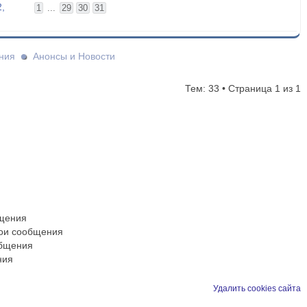
,
1
...
29
30
31
ния
Анонсы и Новости
Тем: 33 • Страница
1
из
1
бщения
вои сообщения
общения
ния
Удалить cookies сайта