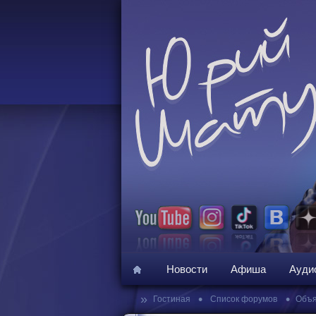
Новости
Афиша
Ауди
»
•
•
Гостиная
Список форумов
Объя