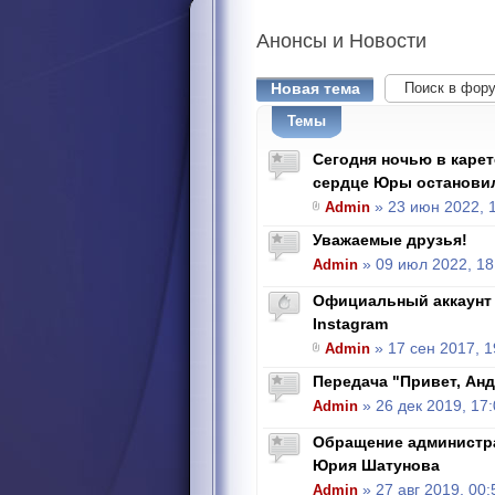
Анонсы
и Новости
Новая тема
Темы
Сегодня ночью в каре
сердце Юры останови
Admin
» 23 июн 2022, 
Уважаемые друзья!
Admin
» 09 июл 2022, 18
Официальный аккаунт
Instagram
Admin
» 17 сен 2017, 1
Передача "Привет, Андр
Admin
» 26 дек 2019, 17
Обращение администра
Юрия Шатунова
Admin
» 27 авг 2019, 00: