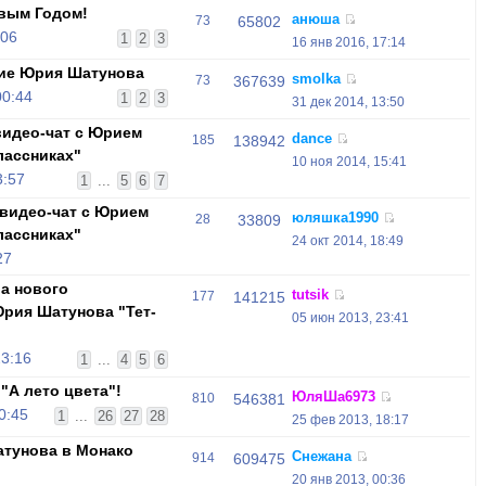
вым Годом!
анюша
73
65802
:06
1
2
3
16 янв 2016, 17:14
ие Юрия Шатунова
smolka
73
367639
00:44
1
2
3
31 дек 2014, 13:50
видео-чат с Юрием
dance
185
138942
лассниках"
10 ноя 2014, 15:41
3:57
1
...
5
6
7
видео-чат с Юрием
юляшка1990
28
33809
лассниках"
24 окт 2014, 18:49
27
ра нового
tutsik
177
141215
рия Шатунова "Тет-
05 июн 2013, 23:41
23:16
1
...
4
5
6
"А лето цвета"!
ЮляШа6973
810
546381
0:45
1
...
26
27
28
25 фев 2013, 18:17
тунова в Монако
Снежана
914
609475
20 янв 2013, 00:36