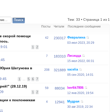
Тем: 33 • Страница
1
из
1
Посты
Читали
Последнее сообщение
те скорой помощи
Февралина
42
230317
лось.
03 июл 2023, 20:29
19:01
1
2
Лисицца
7
183310
:45
15 июл 2022, 00:31
 Юрия Шатунова в
sacelia
208
321889
05 сен 2020, 14:01
9:45
1
...
5
6
7
ей!" (28.12.19)
len4ik7806
59
88034
:09
1
2
12 янв 2020, 19:54
ции к поклонникам
Мудрая
4
12941
30 авг 2019, 22:34
51