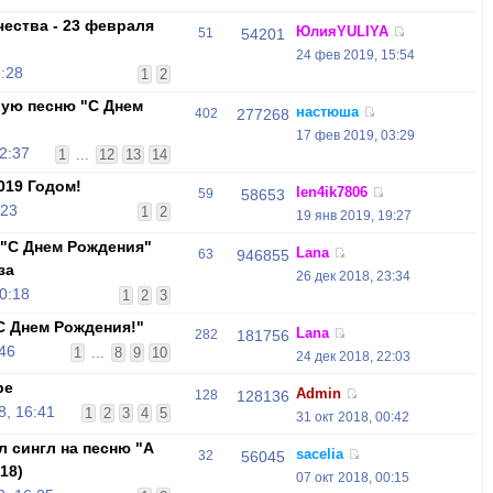
ества - 23 февраля
ЮлияYULIYA
51
54201
24 фев 2019, 15:54
:28
1
2
вую песню "С Днем
настюша
402
277268
17 фев 2019, 03:29
2:37
1
...
12
13
14
019 Годом!
len4ik7806
59
58653
:23
1
2
19 янв 2019, 19:27
 "С Днем Рождения"
Lana
63
946855
за
26 дек 2018, 23:34
0:18
1
2
3
С Днем Рождения!"
Lana
282
181756
:46
1
...
8
9
10
24 дек 2018, 22:03
be
Admin
128
128136
, 16:41
1
2
3
4
5
31 окт 2018, 00:42
л сингл на песню "А
sacelia
32
56045
18)
07 окт 2018, 00:15