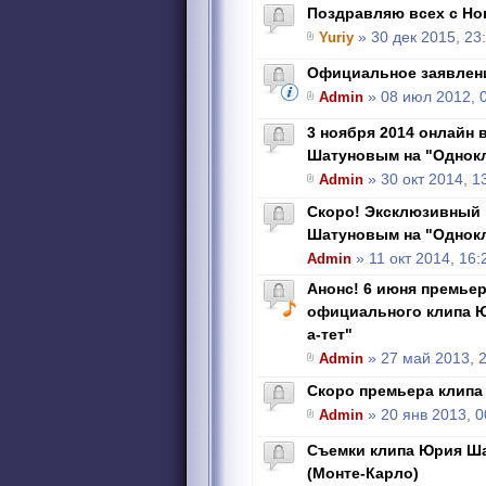
Поздравляю всех с Но
Yuriy
» 30 дек 2015, 23
Официальное заявлен
Admin
» 08 июл 2012, 
3 ноября 2014 онлайн 
Шатуновым на "Однок
Admin
» 30 окт 2014, 1
Скоро! Эксклюзивный 
Шатуновым на "Однок
Admin
» 11 окт 2014, 16:
Анонс! 6 июня премье
официального клипа Ю
а-тет"
Admin
» 27 май 2013, 
Скоро премьера клипа 
Admin
» 20 янв 2013, 0
Съемки клипа Юрия Ша
(Монте-Карло)