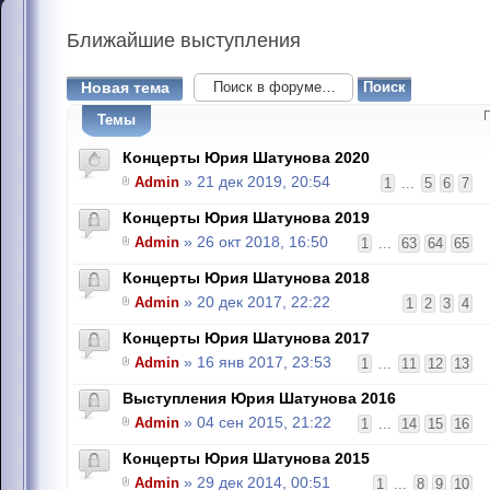
Ближайшие
выступления
Новая тема
Темы
Концерты Юрия Шатунова 2020
Admin
» 21 дек 2019, 20:54
1
...
5
6
7
Концерты Юрия Шатунова 2019
Admin
» 26 окт 2018, 16:50
1
...
63
64
65
Концерты Юрия Шатунова 2018
Admin
» 20 дек 2017, 22:22
1
2
3
4
Концерты Юрия Шатунова 2017
Admin
» 16 янв 2017, 23:53
1
...
11
12
13
Выступления Юрия Шатунова 2016
Admin
» 04 сен 2015, 21:22
1
...
14
15
16
Концерты Юрия Шатунова 2015
Admin
» 29 дек 2014, 00:51
1
...
8
9
10