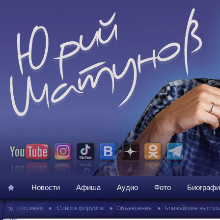
Новости
Афиша
Аудио
Фото
Биографи
»
•
•
•
Гостиная
Список форумов
Объявления
Ближайшие выступ