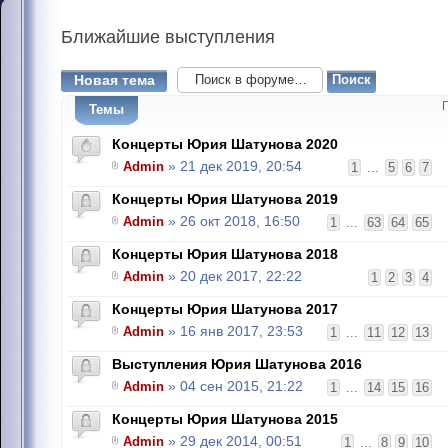
Ближайшие
выступления
Новая тема
Темы
Концерты Юрия Шатунова 2020
Admin
» 21 дек 2019, 20:54
1
...
5
6
7
Концерты Юрия Шатунова 2019
Admin
» 26 окт 2018, 16:50
1
...
63
64
65
Концерты Юрия Шатунова 2018
Admin
» 20 дек 2017, 22:22
1
2
3
4
Концерты Юрия Шатунова 2017
Admin
» 16 янв 2017, 23:53
1
...
11
12
13
Выступления Юрия Шатунова 2016
Admin
» 04 сен 2015, 21:22
1
...
14
15
16
Концерты Юрия Шатунова 2015
Admin
» 29 дек 2014, 00:51
1
...
8
9
10