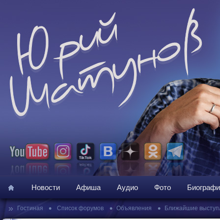
Новости
Афиша
Аудио
Фото
Биографи
»
•
•
•
Гостиная
Список форумов
Объявления
Ближайшие выступ