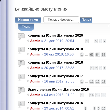
Ближайшие
выступления
Новая тема
Темы
Концерты Юрия Шатунова 2020
Admin
» 21 дек 2019, 20:54
1
...
5
6
7
Концерты Юрия Шатунова 2019
Admin
» 26 окт 2018, 16:50
1
...
63
64
65
Концерты Юрия Шатунова 2018
Admin
» 20 дек 2017, 22:22
1
2
3
4
Концерты Юрия Шатунова 2017
Admin
» 16 янв 2017, 23:53
1
...
11
12
13
Выступления Юрия Шатунова 2016
Admin
» 04 сен 2015, 21:22
1
...
14
15
16
Концерты Юрия Шатунова 2015
Admin
» 29 дек 2014, 00:51
1
...
8
9
10