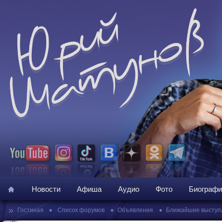
Новости
Афиша
Аудио
Фото
Биографи
»
•
•
•
Гостиная
Список форумов
Объявления
Ближайшие выступ