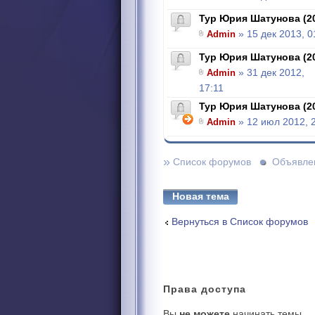
Тур Юрия Шатунова (2
Admin
» 15 дек 2013, 0
Тур Юрия Шатунова (2
Admin
» 31 дек 2012,
17:11
Тур Юрия Шатунова (2
Admin
» 12 июл 2012, 
»
Список форумов
Объявле
Новая тема
Вернуться в Список форумов
Права
доступа
Вы
не можете
начинать темы