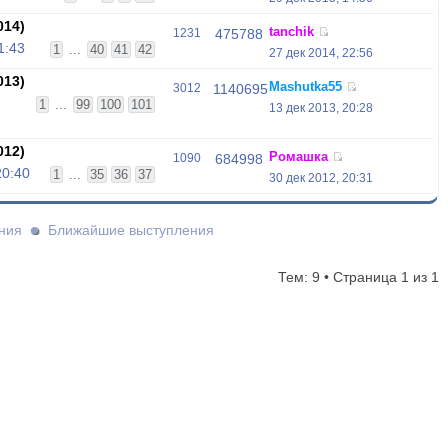
014)
tanchik
1231
475788
1:43
1
...
40
41
42
27 дек 2014, 22:56
013)
Mashutka55
3012
1140695
1
...
99
100
101
13 дек 2013, 20:28
012)
Ромашка
1090
684998
20:40
1
...
35
36
37
30 дек 2012, 20:31
ния
Ближайшие выступления
Тем: 9 • Страница
1
из
1