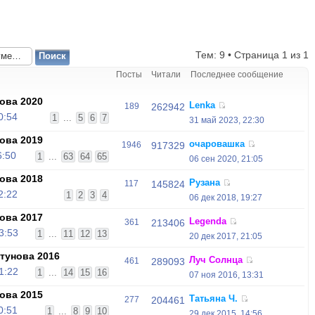
Тем: 9 • Страница
1
из
1
Посты
Читали
Последнее сообщение
ова 2020
Lenka
189
262942
0:54
1
...
5
6
7
31 май 2023, 22:30
ова 2019
очаровашка
1946
917329
6:50
1
...
63
64
65
06 сен 2020, 21:05
ова 2018
Рузана
117
145824
2:22
1
2
3
4
06 дек 2018, 19:27
ова 2017
Legenda
361
213406
3:53
1
...
11
12
13
20 дек 2017, 21:05
тунова 2016
Луч Солнца
461
289093
1:22
1
...
14
15
16
07 ноя 2016, 13:31
ова 2015
Татьяна Ч.
277
204461
0:51
1
...
8
9
10
29 дек 2015, 14:56