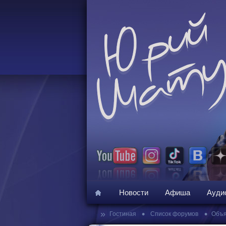
Новости
Афиша
Ауди
»
•
•
Гостиная
Список форумов
Объя