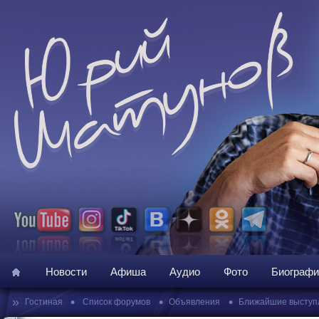
Новости
Афиша
Аудио
Фото
Биографи
»
•
•
•
Гостиная
Список форумов
Объявления
Ближайшие выступ