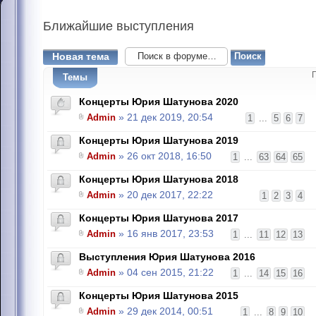
Ближайшие
выступления
Новая тема
Темы
Концерты Юрия Шатунова 2020
Admin
» 21 дек 2019, 20:54
1
...
5
6
7
Концерты Юрия Шатунова 2019
Admin
» 26 окт 2018, 16:50
1
...
63
64
65
Концерты Юрия Шатунова 2018
Admin
» 20 дек 2017, 22:22
1
2
3
4
Концерты Юрия Шатунова 2017
Admin
» 16 янв 2017, 23:53
1
...
11
12
13
Выступления Юрия Шатунова 2016
Admin
» 04 сен 2015, 21:22
1
...
14
15
16
Концерты Юрия Шатунова 2015
Admin
» 29 дек 2014, 00:51
1
...
8
9
10