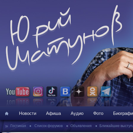
Новости
Афиша
Аудио
Фото
Биографи
»
•
•
•
Гостиная
Список форумов
Объявления
Ближайшие выступ