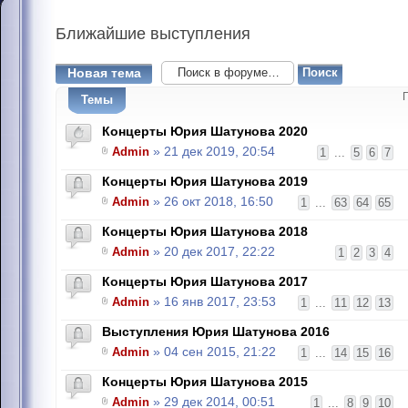
Ближайшие
выступления
Новая тема
Темы
Концерты Юрия Шатунова 2020
Admin
» 21 дек 2019, 20:54
1
...
5
6
7
Концерты Юрия Шатунова 2019
Admin
» 26 окт 2018, 16:50
1
...
63
64
65
Концерты Юрия Шатунова 2018
Admin
» 20 дек 2017, 22:22
1
2
3
4
Концерты Юрия Шатунова 2017
Admin
» 16 янв 2017, 23:53
1
...
11
12
13
Выступления Юрия Шатунова 2016
Admin
» 04 сен 2015, 21:22
1
...
14
15
16
Концерты Юрия Шатунова 2015
Admin
» 29 дек 2014, 00:51
1
...
8
9
10