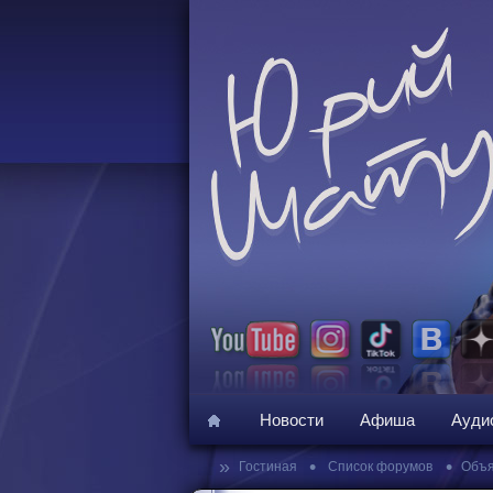
Новости
Афиша
Ауди
»
•
•
Гостиная
Список форумов
Объя