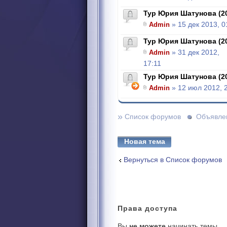
Тур Юрия Шатунова (2
Admin
» 15 дек 2013, 0
Тур Юрия Шатунова (2
Admin
» 31 дек 2012,
17:11
Тур Юрия Шатунова (2
Admin
» 12 июл 2012, 
»
Список форумов
Объявле
Новая тема
Вернуться в Список форумов
Права
доступа
Вы
не можете
начинать темы