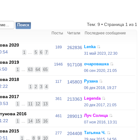
Тем: 9 • Страница
1
из
1
Посты
Читали
Последнее сообщение
ова 2020
Lenka
189
262836
0:54
1
...
5
6
7
31 май 2023, 22:30
ова 2019
очаровашка
1946
917108
6:50
1
...
63
64
65
06 сен 2020, 21:05
ова 2018
Рузана
117
145803
2:22
1
2
3
4
06 дек 2018, 19:27
ова 2017
Legenda
361
213363
3:53
1
...
11
12
13
20 дек 2017, 21:05
тунова 2016
Луч Солнца
461
289013
1:22
1
...
14
15
16
07 ноя 2016, 13:31
ова 2015
Татьяна Ч.
277
204408
0:51
1
...
8
9
10
29 дек 2015, 14:56