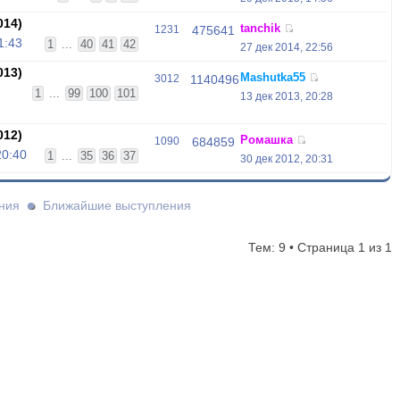
014)
tanchik
1231
475641
1:43
1
...
40
41
42
27 дек 2014, 22:56
013)
Mashutka55
3012
1140496
1
...
99
100
101
13 дек 2013, 20:28
012)
Ромашка
1090
684859
20:40
1
...
35
36
37
30 дек 2012, 20:31
ния
Ближайшие выступления
Тем: 9 • Страница
1
из
1