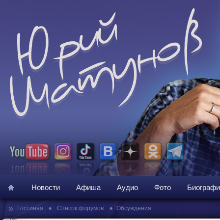
Новости
Афиша
Аудио
Фото
Биографи
»
•
•
Гостиная
Список форумов
Обсуждения