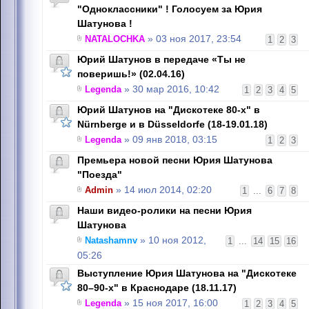
"Одноклассники" ! Голосуем за Юрия
Шатунова !
NATALOCHKA
» 03 ноя 2017, 23:54
1
2
3
Юрий Шатунов в передаче «Ты не
поверишь!» (02.04.16)
Legenda
» 30 мар 2016, 10:42
1
2
3
4
5
Юрий Шатунов на "Дискотеке 80-х" в
Nürnbergе и в Düsseldorfе (18-19.01.18)
Legenda
» 09 янв 2018, 03:15
1
2
3
Премьера новой песни Юрия Шатунова
"Поезда"
Admin
» 14 июл 2014, 02:20
1
...
6
7
8
Наши видео-ролики на песни Юрия
Шатунова
Natashamnv
» 10 ноя 2012,
1
...
14
15
16
05:26
Выступление Юрия Шатунова на "Дискотеке
80–90-х" в Краснодаре (18.11.17)
Legenda
» 15 ноя 2017, 16:00
1
2
3
4
5