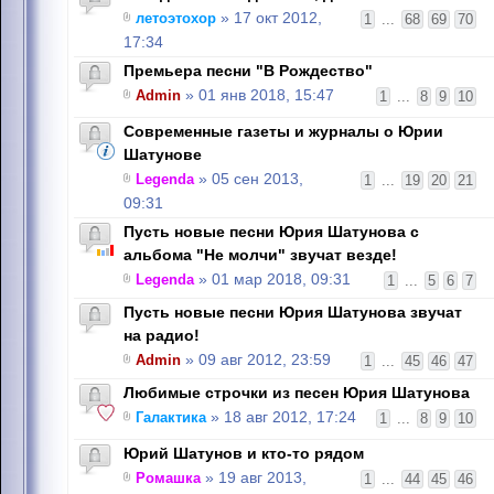
летоэтохор
» 17 окт 2012,
1
...
68
69
70
17:34
Премьера песни "В Рождество"
Admin
» 01 янв 2018, 15:47
1
...
8
9
10
Современные газеты и журналы о Юрии
Шатунове
Legenda
» 05 сен 2013,
1
...
19
20
21
09:31
Пусть новые песни Юрия Шатунова с
альбома "Не молчи" звучат везде!
Legenda
» 01 мар 2018, 09:31
1
...
5
6
7
Пусть новые песни Юрия Шатунова звучат
на радио!
Admin
» 09 авг 2012, 23:59
1
...
45
46
47
Любимые строчки из песен Юрия Шатунова
Галактика
» 18 авг 2012, 17:24
1
...
8
9
10
Юрий Шатунов и кто-то рядом
Ромашка
» 19 авг 2013,
1
...
44
45
46