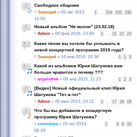
Свободное общение
Знающий
» 05 авг 2012,
1
...
334
335
336
15:59
Новый альбом "Не молчи" (23.02.18)
Admin
» 09 фев 2018, 13:49
1
...
21
22
23
Какие песни вы хотели бы услышать в
новой концертной программе 2019 года?
Знающий
» 10 янв 2019, 10:36
1
2
3
Какой из альбомов Юрия Шатунова вам
больше нравится и почему ???
angelothek
» 08 апр 2015, 11:23
1
2
3
[Видео] Новый официальный клип Юрия
Шатунова "Тет-а-тет"
Admin
» 05 июн 2013, 23:12
1
...
17
18
19
Что бы вы добавили в концертную
программу Юрия Шатунова?
клеопатра
» 19 окт 2013,
1
...
8
9
10
06:24