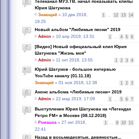
Телеканал МУЗ.ТВ. начал показывать клипы
Юрия Шатунова
Знающий
» 10 дек 2018,
1
...
12
13
14
18:25
Новый альбом "Любимые песни" 2019
Admin
» 10 апр 2019, 13:31
1
...
4
5
6
[Видео] Новый официальный клип Юрия
Шатунова "Жизнь моя"
Admin
» 11 окт 2018, 13:55
1
2
3
4
Юрий Шатунов - большое интервью
YouTube каналу (01.11.18)
Знающий
» 01 ноя 2018, 12:38
1
2
3
Анонс альбома «Любимые песни» 2019
Admin
» 22 мар 2019, 17:09
1
...
5
6
7
Выступление Юрия Шатунова на «Легендах
Ретро FM» в Москве (08.12.2018)
Ромашка
» 27 окт 2018,
1
...
9
10
11
22:41
Назад в восьмидесятые, девяностые...