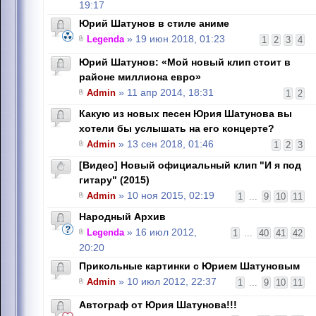
19:17
Юрий Шатунов в стиле аниме
Legenda
» 19 июн 2018, 01:23
1
2
3
4
Юрий Шатунов: «Мой новый клип стоит в
районе миллиона евро»
Admin
» 11 апр 2014, 18:31
1
2
Какую из новых песен Юрия Шатунова вы
хотели бы услышать на его концерте?
Admin
» 13 сен 2018, 01:46
1
2
3
[Видео] Новый официальный клип "И я под
гитару" (2015)
Admin
» 10 ноя 2015, 02:19
1
...
9
10
11
Народный Архив
Legenda
» 16 июл 2012,
1
...
40
41
42
20:20
Прикольные картинки с Юрием Шатуновым
Admin
» 10 июл 2012, 22:37
1
...
9
10
11
Автограф от Юрия Шатунова!!!