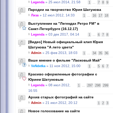
Legenda
» 25 июл 2014, 21:58
1
...
7
8
9
Пародии на творчество Юрия Шатунова
Лиза
» 12 июл 2012, 14:33
1
...
16
17
18
Выступление на "Легендах Ретро FM" в
Санкт-Петербурге (16.12.17)
Legenda
» 03 дек 2017, 04:14
1
...
6
7
8
[Видео] Новый официальный клип Юрия
Шатунова "А лето цвета"
Admin
» 25 фев 2013, 18:03
1
...
34
35
36
Ваше мнение о фильме "Ласковый Май"
VeNdetka
» 11 ноя 2012, 15:00
1
...
5
6
7
Красиво оформленные фотографии с
Юрием Шатуновым
Legenda
» 08 июл 2012,
1
...
297
298
299
16:55
Архив старых фотографий на сайте
Admin
» 21 июл 2012, 20:12
1
2
3
Новое голосование на сайте