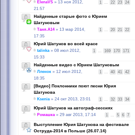
ElenaVS
» 13 ноя 2012,
1
...
22
23
24
21:57
Найденные старые фото с Юрием
Шатуновым
Таня.А14
» 13 мар 2014,
1
...
20
21
22
17:35
Юрий Шатунов во всей красе
talinka
» 08 июл 2012,
1
...
169
170
171
15:33
Найденные видео с Юрием Шатуновым
Лленок
» 12 июл 2012,
1
...
40
41
42
18:35
[Видео] Поклонники поют песни Юрия
Шатунова
Ksenia
» 24 окт 2013, 23:01
1
...
32
33
34
Юрий Шатунов на автограф-сессиях
Ромашка
» 29 авг 2013, 17:14
1
...
5
6
7
Выступление Юрия Шатунова на фестивале
Оструда-2014 в Польше (26.07.14)