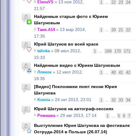
ElenaVS
» 13 ноя 2012,
1
...
22
23
24
21:57
Найденные старые фото с Юрием
Шатуновым
Таня.А14
» 13 мар 2014,
1
...
20
21
22
17:35
Юрий Шатунов во всей красе
talinka
» 08 июл 2012,
1
...
169
170
171
15:33
Найденные видео с Юрием Шатуновым
Лленок
» 12 июл 2012,
1
...
40
41
42
18:35
[Видео] Поклонники поют песни Юрия
Шатунова
Ksenia
» 24 окт 2013, 23:01
1
...
32
33
34
Юрий Шатунов на автограф-сессиях
Ромашка
» 29 авг 2013, 17:14
1
...
5
6
7
Выступление Юрия Шатунова на фестивале
Оструда-2014 в Польше (26.07.14)