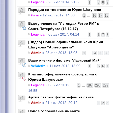
Legenda
» 25 июл 2014, 21:58
1
...
7
8
9
Пародии на творчество Юрия Шатунова
Лиза
» 12 июл 2012, 14:33
1
...
16
17
18
Выступление на "Легендах Ретро FM" в
Санкт-Петербурге (16.12.17)
Legenda
» 03 дек 2017, 04:14
1
...
6
7
8
[Видео] Новый официальный клип Юрия
Шатунова "А лето цвета"
Admin
» 25 фев 2013, 18:03
1
...
34
35
36
Ваше мнение о фильме "Ласковый Май"
VeNdetka
» 11 ноя 2012, 15:00
1
...
5
6
7
Красиво оформленные фотографии с
Юрием Шатуновым
Legenda
» 08 июл 2012,
1
...
297
298
299
16:55
Архив старых фотографий на сайте
Admin
» 21 июл 2012, 20:12
1
2
3
Новое голосование на сайте