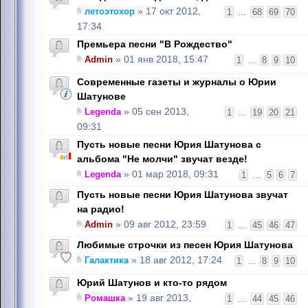
летоэтохор
» 17 окт 2012,
1
...
68
69
70
17:34
Премьера песни "В Рождество"
Admin
» 01 янв 2018, 15:47
1
...
8
9
10
Современные газеты и журналы о Юрии
Шатунове
Legenda
» 05 сен 2013,
1
...
19
20
21
09:31
Пусть новые песни Юрия Шатунова с
альбома "Не молчи" звучат везде!
Legenda
» 01 мар 2018, 09:31
1
...
5
6
7
Пусть новые песни Юрия Шатунова звучат
на радио!
Admin
» 09 авг 2012, 23:59
1
...
45
46
47
Любимые строчки из песен Юрия Шатунова
Галактика
» 18 авг 2012, 17:24
1
...
8
9
10
Юрий Шатунов и кто-то рядом
Ромашка
» 19 авг 2013,
1
...
44
45
46