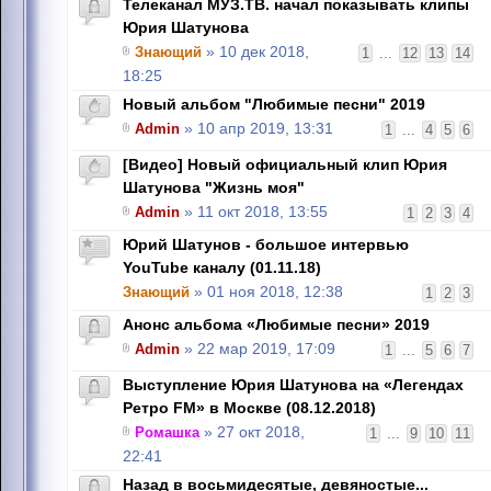
Телеканал МУЗ.ТВ. начал показывать клипы
Юрия Шатунова
Знающий
» 10 дек 2018,
1
...
12
13
14
18:25
Новый альбом "Любимые песни" 2019
Admin
» 10 апр 2019, 13:31
1
...
4
5
6
[Видео] Новый официальный клип Юрия
Шатунова "Жизнь моя"
Admin
» 11 окт 2018, 13:55
1
2
3
4
Юрий Шатунов - большое интервью
YouTube каналу (01.11.18)
Знающий
» 01 ноя 2018, 12:38
1
2
3
Анонс альбома «Любимые песни» 2019
Admin
» 22 мар 2019, 17:09
1
...
5
6
7
Выступление Юрия Шатунова на «Легендах
Ретро FM» в Москве (08.12.2018)
Ромашка
» 27 окт 2018,
1
...
9
10
11
22:41
Назад в восьмидесятые, девяностые...