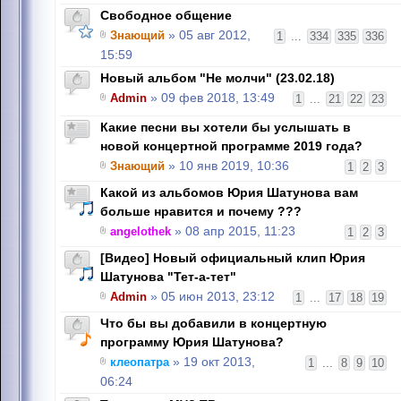
Свободное общение
Знающий
» 05 авг 2012,
1
...
334
335
336
15:59
Новый альбом "Не молчи" (23.02.18)
Admin
» 09 фев 2018, 13:49
1
...
21
22
23
Какие песни вы хотели бы услышать в
новой концертной программе 2019 года?
Знающий
» 10 янв 2019, 10:36
1
2
3
Какой из альбомов Юрия Шатунова вам
больше нравится и почему ???
angelothek
» 08 апр 2015, 11:23
1
2
3
[Видео] Новый официальный клип Юрия
Шатунова "Тет-а-тет"
Admin
» 05 июн 2013, 23:12
1
...
17
18
19
Что бы вы добавили в концертную
программу Юрия Шатунова?
клеопатра
» 19 окт 2013,
1
...
8
9
10
06:24