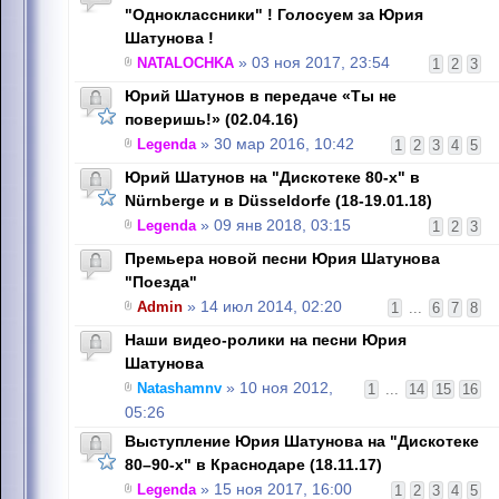
"Одноклассники" ! Голосуем за Юрия
Шатунова !
NATALOCHKA
» 03 ноя 2017, 23:54
1
2
3
Юрий Шатунов в передаче «Ты не
поверишь!» (02.04.16)
Legenda
» 30 мар 2016, 10:42
1
2
3
4
5
Юрий Шатунов на "Дискотеке 80-х" в
Nürnbergе и в Düsseldorfе (18-19.01.18)
Legenda
» 09 янв 2018, 03:15
1
2
3
Премьера новой песни Юрия Шатунова
"Поезда"
Admin
» 14 июл 2014, 02:20
1
...
6
7
8
Наши видео-ролики на песни Юрия
Шатунова
Natashamnv
» 10 ноя 2012,
1
...
14
15
16
05:26
Выступление Юрия Шатунова на "Дискотеке
80–90-х" в Краснодаре (18.11.17)
Legenda
» 15 ноя 2017, 16:00
1
2
3
4
5