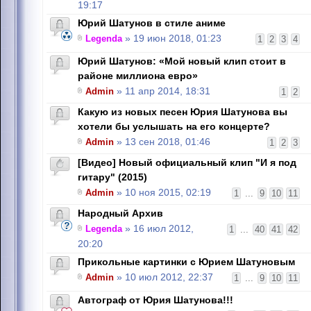
19:17
Юрий Шатунов в стиле аниме
Legenda
» 19 июн 2018, 01:23
1
2
3
4
Юрий Шатунов: «Мой новый клип стоит в
районе миллиона евро»
Admin
» 11 апр 2014, 18:31
1
2
Какую из новых песен Юрия Шатунова вы
хотели бы услышать на его концерте?
Admin
» 13 сен 2018, 01:46
1
2
3
[Видео] Новый официальный клип "И я под
гитару" (2015)
Admin
» 10 ноя 2015, 02:19
1
...
9
10
11
Народный Архив
Legenda
» 16 июл 2012,
1
...
40
41
42
20:20
Прикольные картинки с Юрием Шатуновым
Admin
» 10 июл 2012, 22:37
1
...
9
10
11
Автограф от Юрия Шатунова!!!