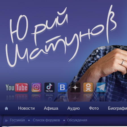
Новости
Афиша
Аудио
Фото
Биографи
»
•
•
Гостиная
Список форумов
Обсуждения