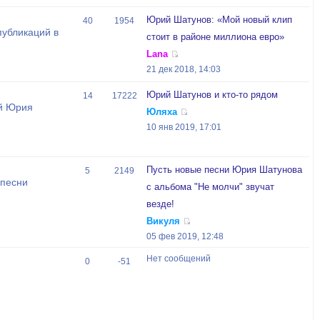
Юрий Шатунов: «Мой новый клип
40
1954
публикаций в
стоит в районе миллиона евро»
Lana
21 дек 2018, 14:03
Юрий Шатунов и кто-то рядом
14
17222
й Юрия
Юляха
10 янв 2019, 17:01
Пусть новые песни Юрия Шатунова
5
2149
 песни
с альбома "Не молчи" звучат
везде!
Викуля
05 фев 2019, 12:48
Нет сообщений
0
-51