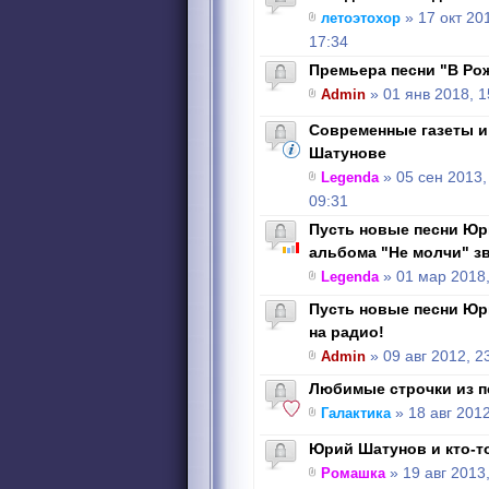
летоэтохор
» 17 окт 20
17:34
Премьера песни "В Ро
Admin
» 01 янв 2018, 1
Современные газеты 
Шатунове
Legenda
» 05 сен 2013,
09:31
Пусть новые песни Юр
альбома "Не молчи" зв
Legenda
» 01 мар 2018,
Пусть новые песни Юр
на радио!
Admin
» 09 авг 2012, 2
Любимые строчки из 
Галактика
» 18 авг 2012
Юрий Шатунов и кто-т
Ромашка
» 19 авг 2013