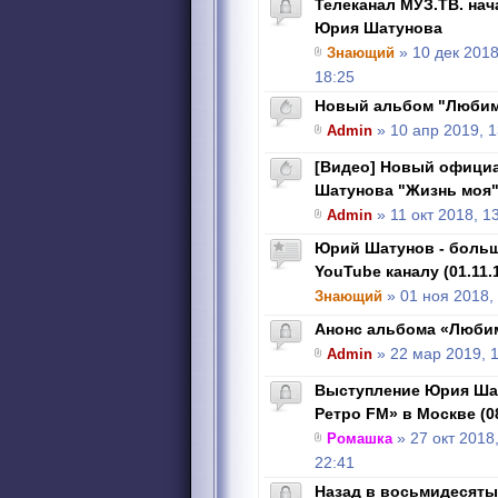
Телеканал МУЗ.ТВ. на
Юрия Шатунова
Знающий
» 10 дек 2018
18:25
Новый альбом "Любим
Admin
» 10 апр 2019, 1
[Видео] Новый офици
Шатунова "Жизнь моя
Admin
» 11 окт 2018, 1
Юрий Шатунов - боль
YouTube каналу (01.11.
Знающий
» 01 ноя 2018,
Анонс альбома «Любим
Admin
» 22 мар 2019, 
Выступление Юрия Шат
Ретро FM» в Москве (08
Ромашка
» 27 окт 2018
22:41
Назад в восьмидесятые