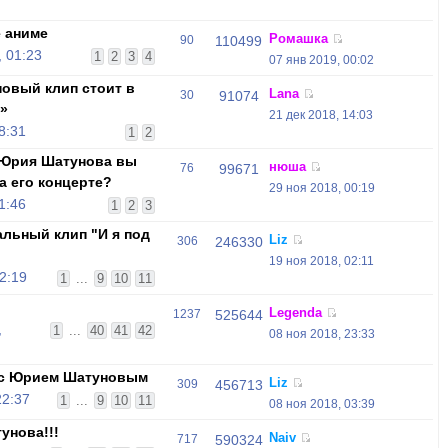
 аниме
Ромашка
90
110499
 01:23
1
2
3
4
07 янв 2019, 00:02
овый клип стоит в
Lana
30
91074
»
21 дек 2018, 14:03
8:31
1
2
 Юрия Шатунова вы
нюша
76
99671
а его концерте?
29 ноя 2018, 00:19
1:46
1
2
3
льный клип "И я под
Liz
306
246330
19 ноя 2018, 02:11
2:19
1
...
9
10
11
Legenda
1237
525644
,
1
...
40
41
42
08 ноя 2018, 23:33
 с Юрием Шатуновым
Liz
309
456713
22:37
1
...
9
10
11
08 ноя 2018, 03:39
унова!!!
Naiv
717
590324