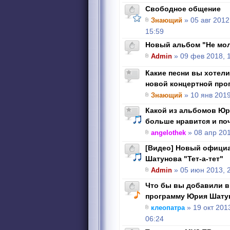
Свободное общение
Знающий
» 05 авг 2012
15:59
Новый альбом "Не молч
Admin
» 09 фев 2018, 
Какие песни вы хотел
новой концертной про
Знающий
» 10 янв 2019
Какой из альбомов Юр
больше нравится и по
angelothek
» 08 апр 201
[Видео] Новый офици
Шатунова "Тет-а-тет"
Admin
» 05 июн 2013, 
Что бы вы добавили в
программу Юрия Шату
клеопатра
» 19 окт 201
06:24