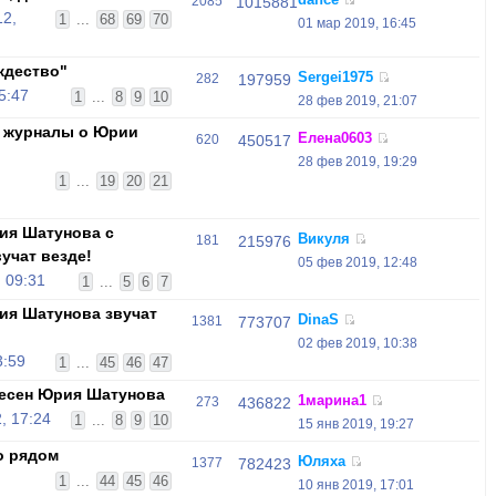
2085
1015881
12,
1
...
68
69
70
01 мар 2019, 16:45
ждество"
Sergei1975
282
197959
5:47
1
...
8
9
10
28 фев 2019, 21:07
и журналы о Юрии
Елена0603
620
450517
28 фев 2019, 19:29
1
...
19
20
21
ия Шатунова с
Викуля
181
215976
учат везде!
05 фев 2019, 12:48
 09:31
1
...
5
6
7
ия Шатунова звучат
DinaS
1381
773707
02 фев 2019, 10:38
3:59
1
...
45
46
47
песен Юрия Шатунова
1марина1
273
436822
, 17:24
1
...
8
9
10
15 янв 2019, 19:27
о рядом
Юляха
1377
782423
,
1
...
44
45
46
10 янв 2019, 17:01