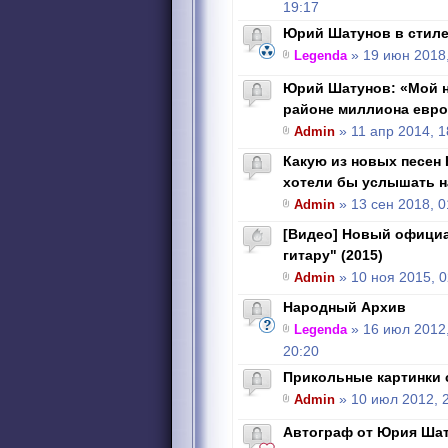
19:17
Юрий Шатунов в стиле
Legenda
» 19 июн 2018,
Юрий Шатунов: «Мой н
районе миллиона евро
Admin
» 11 апр 2014, 1
Какую из новых песен
хотели бы услышать н
Admin
» 13 сен 2018, 0
[Видео] Новый официа
гитару" (2015)
Admin
» 10 ноя 2015, 0
Народный Архив
Legenda
» 16 июл 2012
20:20
Прикольные картинки
Admin
» 10 июл 2012, 
Автограф от Юрия Шат