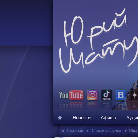
Новости
Афиша
Ауди
»
•
•
Гостиная
Список форумов
Обсу