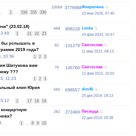
Февралина
10069
3779988
,
1
...
334
335
336
23 июн 2026, 07:40
и" (23.02.18)
Lenka
668
808218
13:49
1
...
21
22
23
24 фев 2024, 10:47
и бы услышать в
Святослав
82
131279
грамме 2019 года?
11 мар 2022, 08:13
, 10:36
1
2
3
ия Шатунова вам
Святослав
76
145760
чему ???
12 фев 2021, 10:02
5, 11:23
1
2
3
альный клип Юрия
dim46
565
698557
25 дек 2019, 18:13
23:12
1
...
17
18
19
 концертную
Лисицца
282
272469
нова?
22 дек 2019, 20:38
3,
1
...
8
9
10