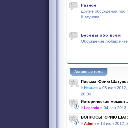
Разное
Другие обсуждения про
Шатунова
Беседы обо всем
Обсуждение любых инте
Активные темы
Письма Юрию Шатуно
Нежная
» 08 июл 2012,
20:00
Исторические моменты
Legenda
» 04 сен 2013,
ВОПРОСЫ ЮРИЮ ШАТ
Admin
» 13 июл 2012, 