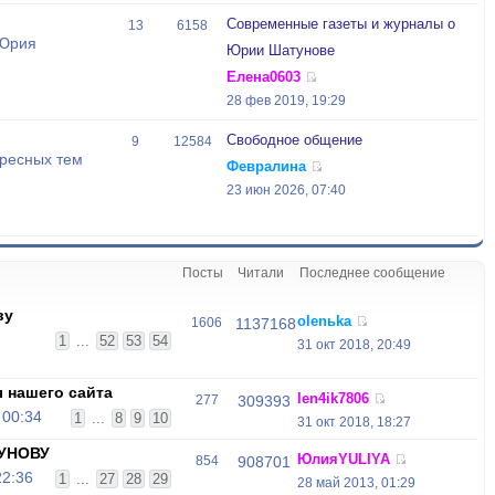
Современные газеты и журналы о
13
6158
 Юрия
Юрии Шатунове
Елена0603
28 фев 2019, 19:29
Свободное общение
9
12584
ресных тем
Февралина
23 июн 2026, 07:40
Посты
Читали
Последнее сообщение
ву
olenьka
1606
1137168
1
...
52
53
54
31 окт 2018, 20:49
 нашего сайта
len4ik7806
277
309393
 00:34
1
...
8
9
10
31 окт 2018, 18:27
УНОВУ
ЮлияYULIYA
854
908701
22:36
1
...
27
28
29
28 май 2013, 01:29