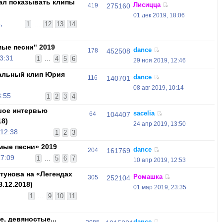
чал показывать клипы
Лисицца
419
275160
01 дек 2019, 18:06
,
1
...
12
13
14
ые песни" 2019
dance
178
452508
3:31
1
...
4
5
6
29 ноя 2019, 12:46
альный клип Юрия
dance
116
140701
"
08 авг 2019, 10:14
3:55
1
2
3
4
шое интервью
sacelia
64
104407
18)
24 апр 2019, 13:50
 12:38
1
2
3
ые песни» 2019
dance
204
161769
17:09
1
...
5
6
7
10 апр 2019, 12:53
унова на «Легендах
Ромашка
305
252104
.12.2018)
01 мар 2019, 23:35
,
1
...
9
10
11
, девяностые...
dance