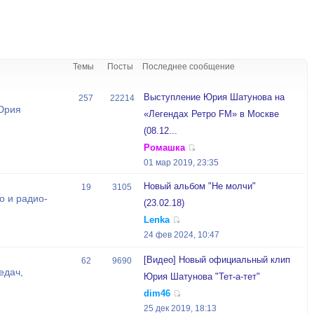
Темы
Посты
Последнее сообщение
Выступление Юрия Шатунова на
257
22214
Юрия
«Легендах Ретро FM» в Москве
(08.12...
Ромашка
01 мар 2019, 23:35
Новый альбом "Не молчи"
19
3105
о и радио-
(23.02.18)
Lenka
24 фев 2024, 10:47
[Видео] Новый официальный клип
62
9690
едач,
Юрия Шатунова "Тет-а-тет"
й
dim46
25 дек 2019, 18:13