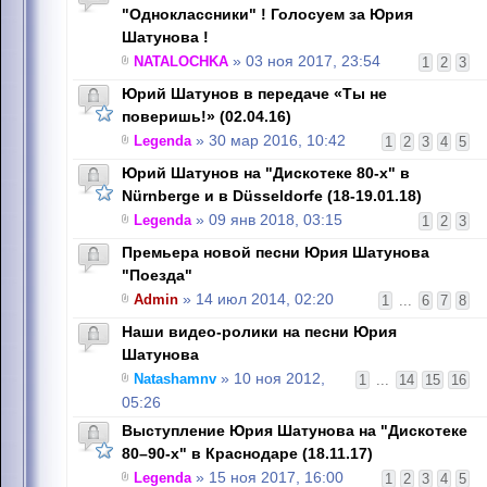
"Одноклассники" ! Голосуем за Юрия
Шатунова !
NATALOCHKA
» 03 ноя 2017, 23:54
1
2
3
Юрий Шатунов в передаче «Ты не
поверишь!» (02.04.16)
Legenda
» 30 мар 2016, 10:42
1
2
3
4
5
Юрий Шатунов на "Дискотеке 80-х" в
Nürnbergе и в Düsseldorfе (18-19.01.18)
Legenda
» 09 янв 2018, 03:15
1
2
3
Премьера новой песни Юрия Шатунова
"Поезда"
Admin
» 14 июл 2014, 02:20
1
...
6
7
8
Наши видео-ролики на песни Юрия
Шатунова
Natashamnv
» 10 ноя 2012,
1
...
14
15
16
05:26
Выступление Юрия Шатунова на "Дискотеке
80–90-х" в Краснодаре (18.11.17)
Legenda
» 15 ноя 2017, 16:00
1
2
3
4
5