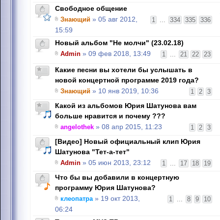
Свободное общение
Знающий
» 05 авг 2012,
1
...
334
335
336
15:59
Новый альбом "Не молчи" (23.02.18)
Admin
» 09 фев 2018, 13:49
1
...
21
22
23
Какие песни вы хотели бы услышать в
новой концертной программе 2019 года?
Знающий
» 10 янв 2019, 10:36
1
2
3
Какой из альбомов Юрия Шатунова вам
больше нравится и почему ???
angelothek
» 08 апр 2015, 11:23
1
2
3
[Видео] Новый официальный клип Юрия
Шатунова "Тет-а-тет"
Admin
» 05 июн 2013, 23:12
1
...
17
18
19
Что бы вы добавили в концертную
программу Юрия Шатунова?
клеопатра
» 19 окт 2013,
1
...
8
9
10
06:24