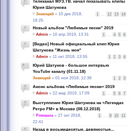
Телеканал МУЗ.ТВ. начал показывать клипы
Юрия Шатунова
Знающий
» 10 дек 2018,
1
...
12
13
14
18:25
Новый альбом "Любимые песни" 2019
Admin
» 10 апр 2019, 13:31
1
...
4
5
6
[Видео] Новый официальный клип Юрия
Шатунова "Жизнь моя"
Admin
» 11 окт 2018, 13:55
1
2
3
4
Юрий Шатунов - большое интервью
YouTube каналу (01.11.18)
Знающий
» 01 ноя 2018, 12:38
1
2
3
Анонс альбома «Любимые песни» 2019
Admin
» 22 мар 2019, 17:09
1
...
5
6
7
Выступление Юрия Шатунова на «Легендах
Ретро FM» в Москве (08.12.2018)
Ромашка
» 27 окт 2018,
1
...
9
10
11
22:41
Назад в восьмидесятые, девяностые...