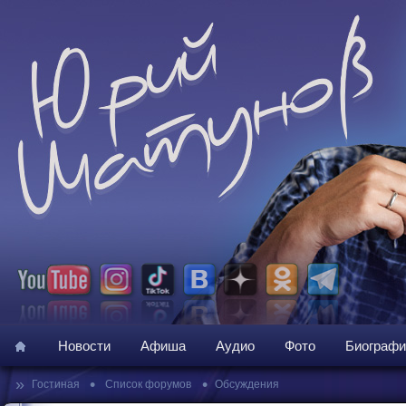
Новости
Афиша
Аудио
Фото
Биографи
»
•
•
Гостиная
Список форумов
Обсуждения