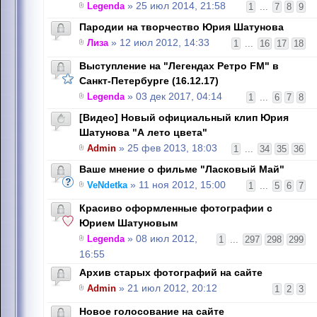
Legenda
» 25 июл 2014, 21:58
1
...
7
8
9
Пародии на творчество Юрия Шатунова
Лиза
» 12 июл 2012, 14:33
1
...
16
17
18
Выступление на "Легендах Ретро FM" в
Санкт-Петербурге (16.12.17)
Legenda
» 03 дек 2017, 04:14
1
...
6
7
8
[Видео] Новый официальный клип Юрия
Шатунова "А лето цвета"
Admin
» 25 фев 2013, 18:03
1
...
34
35
36
Ваше мнение о фильме "Ласковый Май"
VeNdetka
» 11 ноя 2012, 15:00
1
...
5
6
7
Красиво оформленные фотографии с
Юрием Шатуновым
Legenda
» 08 июл 2012,
1
...
297
298
299
16:55
Архив старых фотографий на сайте
Admin
» 21 июл 2012, 20:12
1
2
3
Новое голосование на сайте