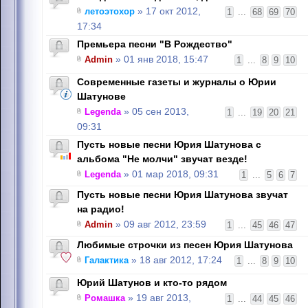
летоэтохор
» 17 окт 2012,
1
...
68
69
70
17:34
Премьера песни "В Рождество"
Admin
» 01 янв 2018, 15:47
1
...
8
9
10
Современные газеты и журналы о Юрии
Шатунове
Legenda
» 05 сен 2013,
1
...
19
20
21
09:31
Пусть новые песни Юрия Шатунова с
альбома "Не молчи" звучат везде!
Legenda
» 01 мар 2018, 09:31
1
...
5
6
7
Пусть новые песни Юрия Шатунова звучат
на радио!
Admin
» 09 авг 2012, 23:59
1
...
45
46
47
Любимые строчки из песен Юрия Шатунова
Галактика
» 18 авг 2012, 17:24
1
...
8
9
10
Юрий Шатунов и кто-то рядом
Ромашка
» 19 авг 2013,
1
...
44
45
46