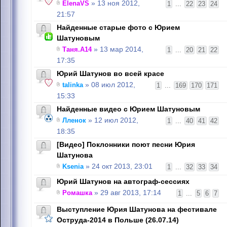
ElenaVS
» 13 ноя 2012,
1
...
22
23
24
21:57
Найденные старые фото с Юрием
Шатуновым
Таня.А14
» 13 мар 2014,
1
...
20
21
22
17:35
Юрий Шатунов во всей красе
talinka
» 08 июл 2012,
1
...
169
170
171
15:33
Найденные видео с Юрием Шатуновым
Лленок
» 12 июл 2012,
1
...
40
41
42
18:35
[Видео] Поклонники поют песни Юрия
Шатунова
Ksenia
» 24 окт 2013, 23:01
1
...
32
33
34
Юрий Шатунов на автограф-сессиях
Ромашка
» 29 авг 2013, 17:14
1
...
5
6
7
Выступление Юрия Шатунова на фестивале
Оструда-2014 в Польше (26.07.14)