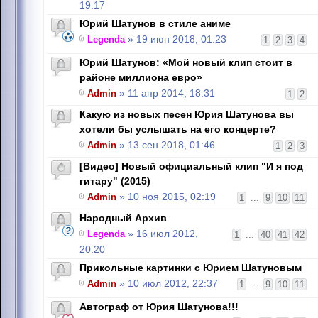
19:17
Юрий Шатунов в стиле аниме
Legenda
» 19 июн 2018, 01:23
1
2
3
4
Юрий Шатунов: «Мой новый клип стоит в
районе миллиона евро»
Admin
» 11 апр 2014, 18:31
1
2
Какую из новых песен Юрия Шатунова вы
хотели бы услышать на его концерте?
Admin
» 13 сен 2018, 01:46
1
2
3
[Видео] Новый официальный клип "И я под
гитару" (2015)
Admin
» 10 ноя 2015, 02:19
1
...
9
10
11
Народный Архив
Legenda
» 16 июл 2012,
1
...
40
41
42
20:20
Прикольные картинки с Юрием Шатуновым
Admin
» 10 июл 2012, 22:37
1
...
9
10
11
Автограф от Юрия Шатунова!!!