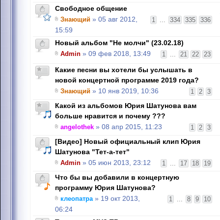
Свободное общение
Знающий
» 05 авг 2012,
1
...
334
335
336
15:59
Новый альбом "Не молчи" (23.02.18)
Admin
» 09 фев 2018, 13:49
1
...
21
22
23
Какие песни вы хотели бы услышать в
новой концертной программе 2019 года?
Знающий
» 10 янв 2019, 10:36
1
2
3
Какой из альбомов Юрия Шатунова вам
больше нравится и почему ???
angelothek
» 08 апр 2015, 11:23
1
2
3
[Видео] Новый официальный клип Юрия
Шатунова "Тет-а-тет"
Admin
» 05 июн 2013, 23:12
1
...
17
18
19
Что бы вы добавили в концертную
программу Юрия Шатунова?
клеопатра
» 19 окт 2013,
1
...
8
9
10
06:24