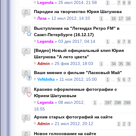
Legenda
» 25 июл 2014, 21:58
1
...
7
8
9
Пародии на творчество Юрия Шатунова
Лиза
» 12 июл 2012, 14:33
1
...
16
17
18
Выступление на "Легендах Ретро FM" в
Санкт-Петербурге (16.12.17)
Legenda
» 03 дек 2017, 04:14
1
...
6
7
8
[Видео] Новый официальный клип Юрия
Шатунова "А лето цвета"
Admin
» 25 фев 2013, 18:03
1
...
34
35
36
Ваше мнение о фильме "Ласковый Май"
VeNdetka
» 11 ноя 2012, 15:00
1
...
5
6
7
Красиво оформленные фотографии с
Юрием Шатуновым
Legenda
» 08 июл 2012,
1
...
297
298
299
16:55
Архив старых фотографий на сайте
Admin
» 21 июл 2012, 20:12
1
2
3
Новое голосование на сайте