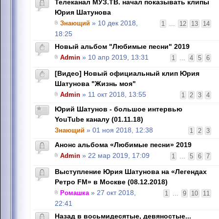
Телеканал МУЗ.ТВ. начал показывать клипы
Юрия Шатунова
Знающий
» 10 дек 2018,
1
...
12
13
14
18:25
Новый альбом "Любимые песни" 2019
Admin
» 10 апр 2019, 13:31
1
...
4
5
6
[Видео] Новый официальный клип Юрия
Шатунова "Жизнь моя"
Admin
» 11 окт 2018, 13:55
1
2
3
4
Юрий Шатунов - большое интервью
YouTube каналу (01.11.18)
Знающий
» 01 ноя 2018, 12:38
1
2
3
Анонс альбома «Любимые песни» 2019
Admin
» 22 мар 2019, 17:09
1
...
5
6
7
Выступление Юрия Шатунова на «Легендах
Ретро FM» в Москве (08.12.2018)
Ромашка
» 27 окт 2018,
1
...
9
10
11
22:41
Назад в восьмидесятые, девяностые...