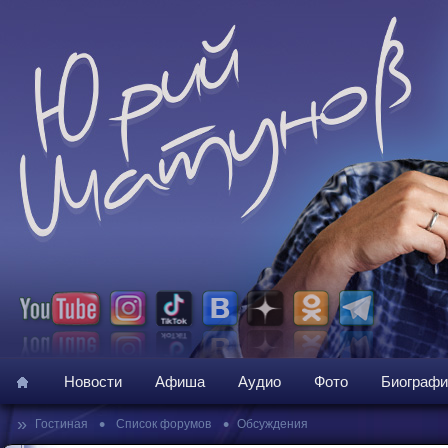
Новости
Афиша
Аудио
Фото
Биографи
»
•
•
Гостиная
Список форумов
Обсуждения