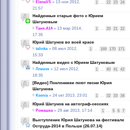
ElenaVS
» 13 ноя 2012,
1
...
22
23
24
21:57
Найденные старые фото с Юрием
Шатуновым
Таня.А14
» 13 мар 2014,
1
...
20
21
22
17:35
Юрий Шатунов во всей красе
talinka
» 08 июл 2012,
1
...
169
170
171
15:33
Найденные видео с Юрием Шатуновым
Лленок
» 12 июл 2012,
1
...
40
41
42
18:35
[Видео] Поклонники поют песни Юрия
Шатунова
Ksenia
» 24 окт 2013, 23:01
1
...
32
33
34
Юрий Шатунов на автограф-сессиях
Ромашка
» 29 авг 2013, 17:14
1
...
5
6
7
Выступление Юрия Шатунова на фестивале
Оструда-2014 в Польше (26.07.14)