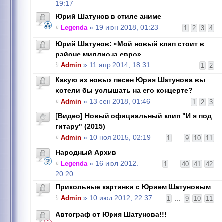
19:17
Юрий Шатунов в стиле аниме
Legenda
» 19 июн 2018, 01:23
1
2
3
4
Юрий Шатунов: «Мой новый клип стоит в
районе миллиона евро»
Admin
» 11 апр 2014, 18:31
1
2
Какую из новых песен Юрия Шатунова вы
хотели бы услышать на его концерте?
Admin
» 13 сен 2018, 01:46
1
2
3
[Видео] Новый официальный клип "И я под
гитару" (2015)
Admin
» 10 ноя 2015, 02:19
1
...
9
10
11
Народный Архив
Legenda
» 16 июл 2012,
1
...
40
41
42
20:20
Прикольные картинки с Юрием Шатуновым
Admin
» 10 июл 2012, 22:37
1
...
9
10
11
Автограф от Юрия Шатунова!!!