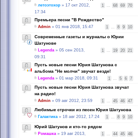
летоэтохор
» 17 окт 2012,
1
...
68
69
70
17:34
Премьера песни "В Рождество"
Admin
» 01 янв 2018, 15:47
1
...
8
9
10
Современные газеты и журналы о Юрии
Шатунове
Legenda
» 05 сен 2013,
1
...
19
20
21
09:31
Пусть новые песни Юрия Шатунова с
альбома "Не молчи" звучат везде!
Legenda
» 01 мар 2018, 09:31
1
...
5
6
7
Пусть новые песни Юрия Шатунова звучат
на радио!
Admin
» 09 авг 2012, 23:59
1
...
45
46
47
Любимые строчки из песен Юрия Шатунова
Галактика
» 18 авг 2012, 17:24
1
...
8
9
10
Юрий Шатунов и кто-то рядом
Ромашка
» 19 авг 2013,
1
...
44
45
46