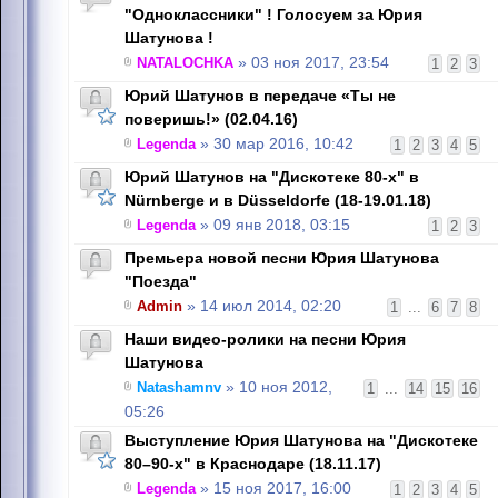
"Одноклассники" ! Голосуем за Юрия
Шатунова !
NATALOCHKA
» 03 ноя 2017, 23:54
1
2
3
Юрий Шатунов в передаче «Ты не
поверишь!» (02.04.16)
Legenda
» 30 мар 2016, 10:42
1
2
3
4
5
Юрий Шатунов на "Дискотеке 80-х" в
Nürnbergе и в Düsseldorfе (18-19.01.18)
Legenda
» 09 янв 2018, 03:15
1
2
3
Премьера новой песни Юрия Шатунова
"Поезда"
Admin
» 14 июл 2014, 02:20
1
...
6
7
8
Наши видео-ролики на песни Юрия
Шатунова
Natashamnv
» 10 ноя 2012,
1
...
14
15
16
05:26
Выступление Юрия Шатунова на "Дискотеке
80–90-х" в Краснодаре (18.11.17)
Legenda
» 15 ноя 2017, 16:00
1
2
3
4
5