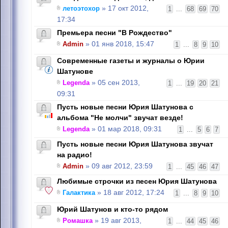
летоэтохор
» 17 окт 2012,
1
...
68
69
70
17:34
Премьера песни "В Рождество"
Admin
» 01 янв 2018, 15:47
1
...
8
9
10
Современные газеты и журналы о Юрии
Шатунове
Legenda
» 05 сен 2013,
1
...
19
20
21
09:31
Пусть новые песни Юрия Шатунова с
альбома "Не молчи" звучат везде!
Legenda
» 01 мар 2018, 09:31
1
...
5
6
7
Пусть новые песни Юрия Шатунова звучат
на радио!
Admin
» 09 авг 2012, 23:59
1
...
45
46
47
Любимые строчки из песен Юрия Шатунова
Галактика
» 18 авг 2012, 17:24
1
...
8
9
10
Юрий Шатунов и кто-то рядом
Ромашка
» 19 авг 2013,
1
...
44
45
46