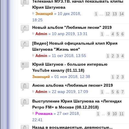
Телеканал МУЗ.ТВ. начал показывать клипы
Юрия Шатунова
Знающий
» 10 дек 2018,
1
...
12
13
14
18:25
Новый альбом "Любимые песни" 2019
Admin
» 10 апр 2019, 13:31
1
...
4
5
6
[Видео] Новый официальный клип Юрия
Шатунова "Жизнь моя"
Admin
» 11 окт 2018, 13:55
1
2
3
4
Юрий Шатунов - большое интервью
YouTube каналу (01.11.18)
Знающий
» 01 ноя 2018, 12:38
1
2
3
Анонс альбома «Любимые песни» 2019
Admin
» 22 мар 2019, 17:09
1
...
5
6
7
Выступление Юрия Шатунова на «Легендах
Ретро FM» в Москве (08.12.2018)
Ромашка
» 27 окт 2018,
1
...
9
10
11
22:41
Назад в восьмидесятые, девяностые...