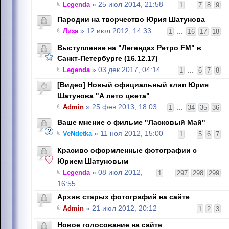
Legenda
» 25 июл 2014, 21:58
1
...
7
8
9
Пародии на творчество Юрия Шатунова
Лиза
» 12 июл 2012, 14:33
1
...
16
17
18
Выступление на "Легендах Ретро FM" в
Санкт-Петербурге (16.12.17)
Legenda
» 03 дек 2017, 04:14
1
...
6
7
8
[Видео] Новый официальный клип Юрия
Шатунова "А лето цвета"
Admin
» 25 фев 2013, 18:03
1
...
34
35
36
Ваше мнение о фильме "Ласковый Май"
VeNdetka
» 11 ноя 2012, 15:00
1
...
5
6
7
Красиво оформленные фотографии с
Юрием Шатуновым
Legenda
» 08 июл 2012,
1
...
297
298
299
16:55
Архив старых фотографий на сайте
Admin
» 21 июл 2012, 20:12
1
2
3
Новое голосование на сайте