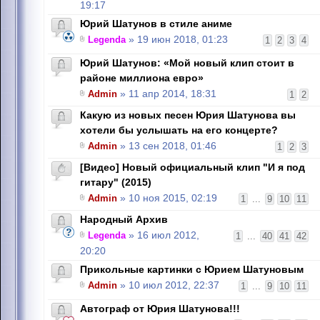
19:17
Юрий Шатунов в стиле аниме
Legenda
» 19 июн 2018, 01:23
1
2
3
4
Юрий Шатунов: «Мой новый клип стоит в
районе миллиона евро»
Admin
» 11 апр 2014, 18:31
1
2
Какую из новых песен Юрия Шатунова вы
хотели бы услышать на его концерте?
Admin
» 13 сен 2018, 01:46
1
2
3
[Видео] Новый официальный клип "И я под
гитару" (2015)
Admin
» 10 ноя 2015, 02:19
1
...
9
10
11
Народный Архив
Legenda
» 16 июл 2012,
1
...
40
41
42
20:20
Прикольные картинки с Юрием Шатуновым
Admin
» 10 июл 2012, 22:37
1
...
9
10
11
Автограф от Юрия Шатунова!!!