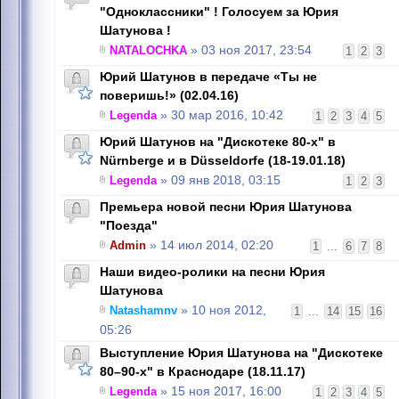
"Одноклассники" ! Голосуем за Юрия
Шатунова !
NATALOCHKA
» 03 ноя 2017, 23:54
1
2
3
Юрий Шатунов в передаче «Ты не
поверишь!» (02.04.16)
Legenda
» 30 мар 2016, 10:42
1
2
3
4
5
Юрий Шатунов на "Дискотеке 80-х" в
Nürnbergе и в Düsseldorfе (18-19.01.18)
Legenda
» 09 янв 2018, 03:15
1
2
3
Премьера новой песни Юрия Шатунова
"Поезда"
Admin
» 14 июл 2014, 02:20
1
...
6
7
8
Наши видео-ролики на песни Юрия
Шатунова
Natashamnv
» 10 ноя 2012,
1
...
14
15
16
05:26
Выступление Юрия Шатунова на "Дискотеке
80–90-х" в Краснодаре (18.11.17)
Legenda
» 15 ноя 2017, 16:00
1
2
3
4
5