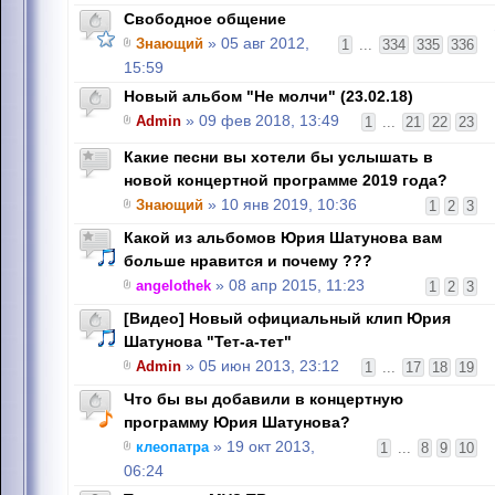
Свободное общение
Знающий
» 05 авг 2012,
1
...
334
335
336
15:59
Новый альбом "Не молчи" (23.02.18)
Admin
» 09 фев 2018, 13:49
1
...
21
22
23
Какие песни вы хотели бы услышать в
новой концертной программе 2019 года?
Знающий
» 10 янв 2019, 10:36
1
2
3
Какой из альбомов Юрия Шатунова вам
больше нравится и почему ???
angelothek
» 08 апр 2015, 11:23
1
2
3
[Видео] Новый официальный клип Юрия
Шатунова "Тет-а-тет"
Admin
» 05 июн 2013, 23:12
1
...
17
18
19
Что бы вы добавили в концертную
программу Юрия Шатунова?
клеопатра
» 19 окт 2013,
1
...
8
9
10
06:24