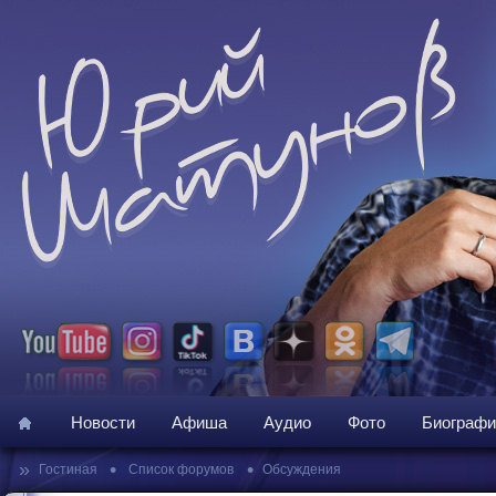
Новости
Афиша
Аудио
Фото
Биографи
»
•
•
Гостиная
Список форумов
Обсуждения