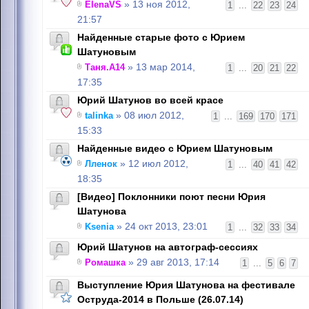
ElenaVS
» 13 ноя 2012,
1
...
22
23
24
21:57
Найденные старые фото с Юрием
Шатуновым
Таня.А14
» 13 мар 2014,
1
...
20
21
22
17:35
Юрий Шатунов во всей красе
talinka
» 08 июл 2012,
1
...
169
170
171
15:33
Найденные видео с Юрием Шатуновым
Лленок
» 12 июл 2012,
1
...
40
41
42
18:35
[Видео] Поклонники поют песни Юрия
Шатунова
Ksenia
» 24 окт 2013, 23:01
1
...
32
33
34
Юрий Шатунов на автограф-сессиях
Ромашка
» 29 авг 2013, 17:14
1
...
5
6
7
Выступление Юрия Шатунова на фестивале
Оструда-2014 в Польше (26.07.14)