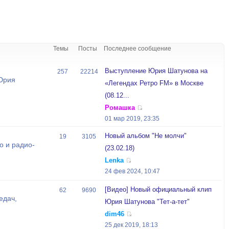
Темы
Посты
Последнее сообщение
Выступление Юрия Шатунова на
257
22214
Юрия
«Легендах Ретро FM» в Москве
(08.12...
Ромашка
01 мар 2019, 23:35
Новый альбом "Не молчи"
19
3105
о и радио-
(23.02.18)
Lenka
24 фев 2024, 10:47
[Видео] Новый официальный клип
62
9690
едач,
Юрия Шатунова "Тет-а-тет"
й
dim46
25 дек 2019, 18:13