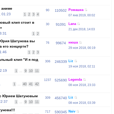
 аниме
Ромашка
90
110502
 01:23
1
2
3
4
07 янв 2019, 00:02
овый клип стоит в
Lana
30
91091
»
21 дек 2018, 14:03
8:31
1
2
 Юрия Шатунова вы
нюша
76
99674
а его концерте?
29 ноя 2018, 00:19
1:46
1
2
3
льный клип "И я под
Liz
306
246339
19 ноя 2018, 02:11
2:19
1
...
9
10
11
Legenda
1237
525690
,
1
...
40
41
42
08 ноя 2018, 23:33
 с Юрием Шатуновым
Liz
309
456740
22:37
1
...
9
10
11
08 ноя 2018, 03:39
унова!!!
Naiv
717
590345