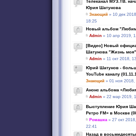
Телеканал МУЗ.ТВ. на
Юрия Шатунова
Знающий
» 10 дек 2018
18:25
Новый альбом "Любим
Admin
» 10 апр 2019, 1
[Видео] Новый офици
Шатунова "Жизнь моя
Admin
» 11 окт 2018, 1
Юрий Шатунов - боль
YouTube каналу (01.11.
Знающий
» 01 ноя 2018,
Анонс альбома «Любим
Admin
» 22 мар 2019, 
Выступление Юрия Шат
Ретро FM» в Москве (08
Ромашка
» 27 окт 2018
22:41
Назад в восьмидесятые