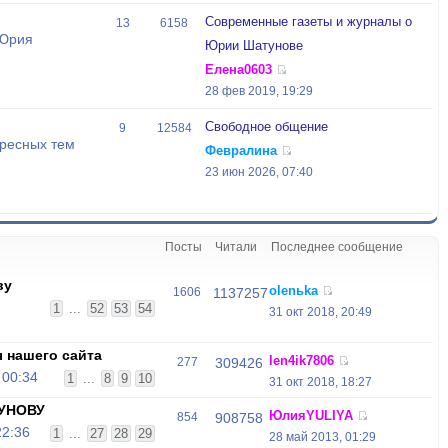
Современные газеты и журналы о
13
6158
 Юрия
Юрии Шатунове
Елена0603
28 фев 2019, 19:29
Свободное общение
9
12584
ресных тем
Февралина
23 июн 2026, 07:40
Посты
Читали
Последнее сообщение
ву
olenьka
1606
1137257
1
...
52
53
54
31 окт 2018, 20:49
 нашего сайта
len4ik7806
277
309426
 00:34
1
...
8
9
10
31 окт 2018, 18:27
УНОВУ
ЮлияYULIYA
854
908758
22:36
1
...
27
28
29
28 май 2013, 01:29