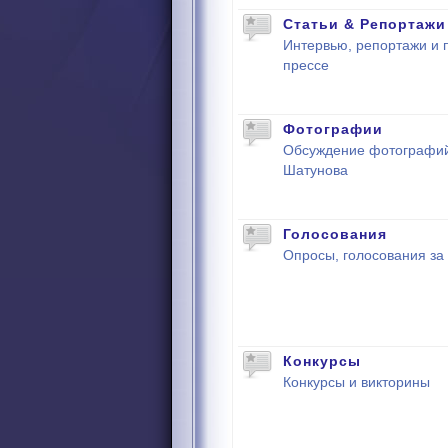
Статьи & Репортажи
Интервью, репортажи и 
прессе
Фотографии
Обсуждение фотографи
Шатунова
Голосования
Опросы, голосования за
Конкурсы
Конкурсы и викторины