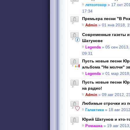
летоэтохор
» 17 окт 20
17:34
Премьера песни "В Ро
Admin
» 01 янв 2018, 1
Современные газеты 
Шатунове
Legenda
» 05 сен 2013,
09:31
Пусть новые песни Юр
альбома "Не молчи" зв
Legenda
» 01 мар 2018,
Пусть новые песни Юр
на радио!
Admin
» 09 авг 2012, 2
Любимые строчки из 
Галактика
» 18 авг 2012
Юрий Шатунов и кто-т
Ромашка
» 19 авг 2013