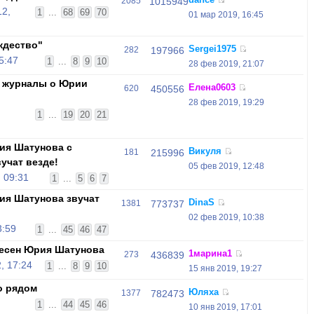
2085
1015949
12,
1
...
68
69
70
01 мар 2019, 16:45
ждество"
Sergei1975
282
197966
5:47
1
...
8
9
10
28 фев 2019, 21:07
и журналы о Юрии
Елена0603
620
450556
28 фев 2019, 19:29
1
...
19
20
21
ия Шатунова с
Викуля
181
215996
учат везде!
05 фев 2019, 12:48
 09:31
1
...
5
6
7
ия Шатунова звучат
DinaS
1381
773737
02 фев 2019, 10:38
3:59
1
...
45
46
47
песен Юрия Шатунова
1марина1
273
436839
, 17:24
1
...
8
9
10
15 янв 2019, 19:27
о рядом
Юляха
1377
782473
,
1
...
44
45
46
10 янв 2019, 17:01