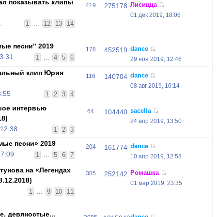
чал показывать клипы
Лисицца
419
275178
01 дек 2019, 18:06
,
1
...
12
13
14
ые песни" 2019
dance
178
452519
3:31
1
...
4
5
6
29 ноя 2019, 12:46
альный клип Юрия
dance
116
140704
"
08 авг 2019, 10:14
3:55
1
2
3
4
шое интервью
sacelia
64
104440
18)
24 апр 2019, 13:50
 12:38
1
2
3
ые песни» 2019
dance
204
161774
17:09
1
...
5
6
7
10 апр 2019, 12:53
унова на «Легендах
Ромашка
305
252142
.12.2018)
01 мар 2019, 23:35
,
1
...
9
10
11
, девяностые...
dance