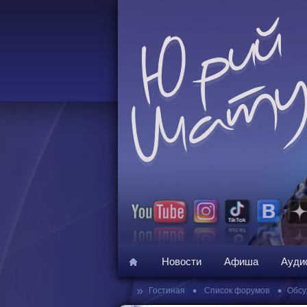
Новости
Афиша
Ауди
»
•
•
Гостиная
Список форумов
Обсу