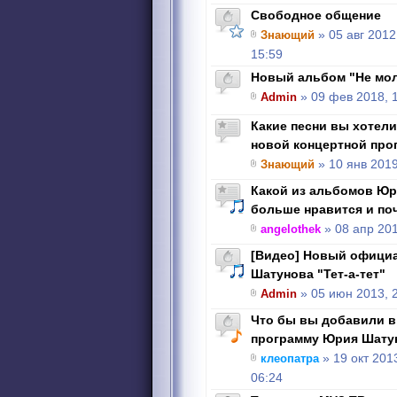
Свободное общение
Знающий
» 05 авг 2012
15:59
Новый альбом "Не молч
Admin
» 09 фев 2018, 
Какие песни вы хотел
новой концертной про
Знающий
» 10 янв 2019
Какой из альбомов Юр
больше нравится и по
angelothek
» 08 апр 201
[Видео] Новый офици
Шатунова "Тет-а-тет"
Admin
» 05 июн 2013, 
Что бы вы добавили в
программу Юрия Шату
клеопатра
» 19 окт 201
06:24