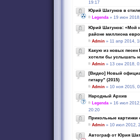
19:17
Юрий Шатунов в стиле
Legenda
» 19 июн 2018,
Юрий Шатунов: «Мой н
районе миллиона евро
Admin
» 11 апр 2014, 1
Какую из новых песен
хотели бы услышать н
Admin
» 13 сен 2018, 0
[Видео] Новый официа
гитару" (2015)
Admin
» 10 ноя 2015, 0
Народный Архив
Legenda
» 16 июл 2012
20:20
Прикольные картинки
Admin
» 10 июл 2012, 
Автограф от Юрия Шат