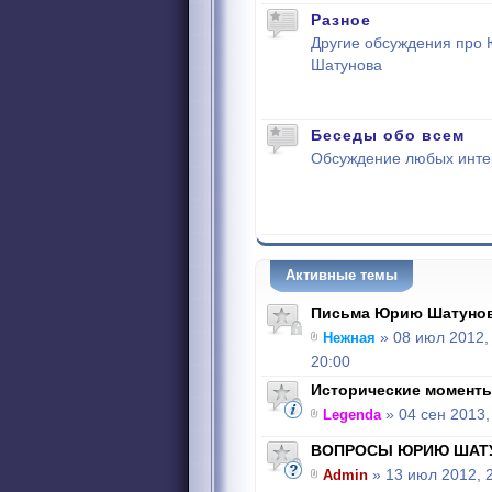
Разное
Другие обсуждения про
Шатунова
Беседы обо всем
Обсуждение любых инте
Активные темы
Письма Юрию Шатуно
Нежная
» 08 июл 2012,
20:00
Исторические моменты
Legenda
» 04 сен 2013,
ВОПРОСЫ ЮРИЮ ШАТ
Admin
» 13 июл 2012, 