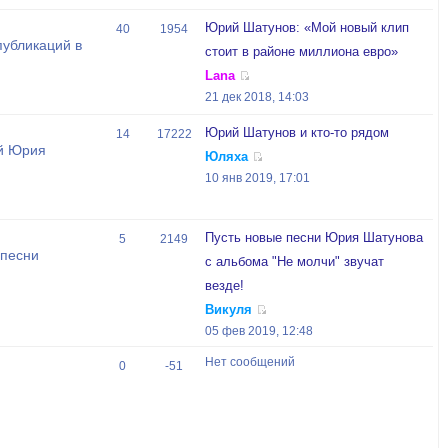
Юрий Шатунов: «Мой новый клип
40
1954
публикаций в
стоит в районе миллиона евро»
Lana
21 дек 2018, 14:03
Юрий Шатунов и кто-то рядом
14
17222
й Юрия
Юляха
10 янв 2019, 17:01
Пусть новые песни Юрия Шатунова
5
2149
 песни
с альбома "Не молчи" звучат
везде!
Викуля
05 фев 2019, 12:48
Нет сообщений
0
-51