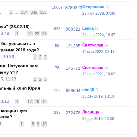
Февралина
10069
3780223
,
1
...
334
335
336
23 июн 2026, 07:40
и" (23.02.18)
Lenka
668
808321
13:49
1
...
21
22
23
24 фев 2024, 10:47
и бы услышать в
Святослав
82
131285
грамме 2019 года?
11 мар 2022, 08:13
, 10:36
1
2
3
ия Шатунова вам
Святослав
76
145771
чему ???
12 фев 2021, 10:02
5, 11:23
1
2
3
альный клип Юрия
dim46
565
698604
25 дек 2019, 18:13
23:12
1
...
17
18
19
 концертную
Лисицца
282
272478
нова?
22 дек 2019, 20:38
3,
1
...
8
9
10