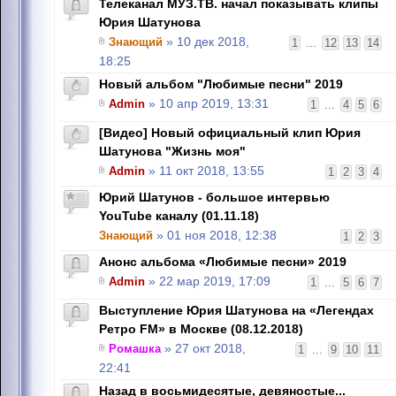
Телеканал МУЗ.ТВ. начал показывать клипы
Юрия Шатунова
Знающий
» 10 дек 2018,
1
...
12
13
14
18:25
Новый альбом "Любимые песни" 2019
Admin
» 10 апр 2019, 13:31
1
...
4
5
6
[Видео] Новый официальный клип Юрия
Шатунова "Жизнь моя"
Admin
» 11 окт 2018, 13:55
1
2
3
4
Юрий Шатунов - большое интервью
YouTube каналу (01.11.18)
Знающий
» 01 ноя 2018, 12:38
1
2
3
Анонс альбома «Любимые песни» 2019
Admin
» 22 мар 2019, 17:09
1
...
5
6
7
Выступление Юрия Шатунова на «Легендах
Ретро FM» в Москве (08.12.2018)
Ромашка
» 27 окт 2018,
1
...
9
10
11
22:41
Назад в восьмидесятые, девяностые...