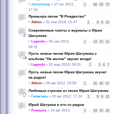
летоэтохор
» 17 окт 2012,
1
...
68
69
70
17:34
Премьера песни "В Рождество"
Admin
» 01 янв 2018, 15:47
1
...
8
9
10
Современные газеты и журналы о Юрии
Шатунове
Legenda
» 05 сен 2013,
1
...
19
20
21
09:31
Пусть новые песни Юрия Шатунова с
альбома "Не молчи" звучат везде!
Legenda
» 01 мар 2018, 09:31
1
...
5
6
7
Пусть новые песни Юрия Шатунова звучат
на радио!
Admin
» 09 авг 2012, 23:59
1
...
45
46
47
Любимые строчки из песен Юрия Шатунова
Галактика
» 18 авг 2012, 17:24
1
...
8
9
10
Юрий Шатунов и кто-то рядом
Ромашка
» 19 авг 2013,
1
...
44
45
46