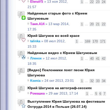
ElenaVS
» 13 ноя 2012,
1
...
22
23
24
21:57
Найденные старые фото с Юрием
Шатуновым
Таня.А14
» 13 мар 2014,
1
...
20
21
22
17:35
Юрий Шатунов во всей красе
talinka
» 08 июл 2012,
1
...
169
170
171
15:33
Найденные видео с Юрием Шатуновым
Лленок
» 12 июл 2012,
1
...
40
41
42
18:35
[Видео] Поклонники поют песни Юрия
Шатунова
Ksenia
» 24 окт 2013, 23:01
1
...
32
33
34
Юрий Шатунов на автограф-сессиях
Ромашка
» 29 авг 2013, 17:14
1
...
5
6
7
Выступление Юрия Шатунова на фестивале
Оструда-2014 в Польше (26.07.14)