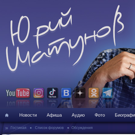
Новости
Афиша
Аудио
Фото
Биографи
»
•
•
Гостиная
Список форумов
Обсуждения