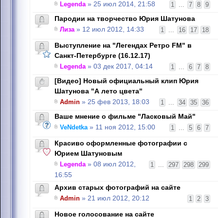
Legenda
» 25 июл 2014, 21:58
1
...
7
8
9
Пародии на творчество Юрия Шатунова
Лиза
» 12 июл 2012, 14:33
1
...
16
17
18
Выступление на "Легендах Ретро FM" в
Санкт-Петербурге (16.12.17)
Legenda
» 03 дек 2017, 04:14
1
...
6
7
8
[Видео] Новый официальный клип Юрия
Шатунова "А лето цвета"
Admin
» 25 фев 2013, 18:03
1
...
34
35
36
Ваше мнение о фильме "Ласковый Май"
VeNdetka
» 11 ноя 2012, 15:00
1
...
5
6
7
Красиво оформленные фотографии с
Юрием Шатуновым
Legenda
» 08 июл 2012,
1
...
297
298
299
16:55
Архив старых фотографий на сайте
Admin
» 21 июл 2012, 20:12
1
2
3
Новое голосование на сайте