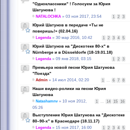
"Одноклассники" ! Голосуем за Юрия
Шатунова !
NATALOCHKA
» 03 ноя 2017, 23:54
1
2
3
Юрий Шатунов в передаче «Ты не
поверишь!» (02.04.16)
Legenda
» 30 мар 2016, 10:42
1
2
3
4
5
Юрий Шатунов на "Дискотеке 80-х" в
Nürnbergе и в Düsseldorfе (18-19.01.18)
Legenda
» 09 янв 2018, 03:15
1
2
3
Премьера новой песни Юрия Шатунова
"Поезда"
Admin
» 14 июл 2014, 02:20
1
...
6
7
8
Наши видео-ролики на песни Юрия
Шатунова
Natashamnv
» 10 ноя 2012,
1
...
14
15
16
05:26
Выступление Юрия Шатунова на "Дискотеке
80–90-х" в Краснодаре (18.11.17)
Legenda
» 15 ноя 2017, 16:00
1
2
3
4
5