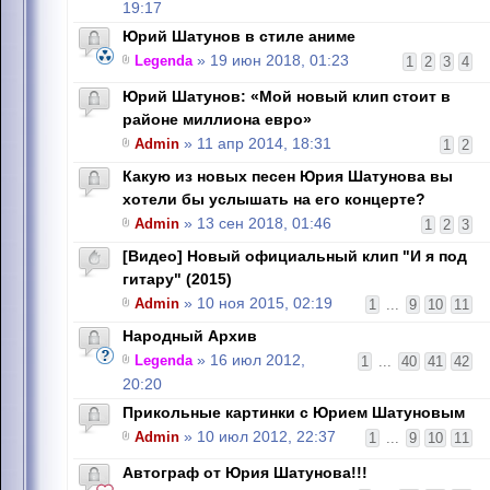
19:17
Юрий Шатунов в стиле аниме
Legenda
» 19 июн 2018, 01:23
1
2
3
4
Юрий Шатунов: «Мой новый клип стоит в
районе миллиона евро»
Admin
» 11 апр 2014, 18:31
1
2
Какую из новых песен Юрия Шатунова вы
хотели бы услышать на его концерте?
Admin
» 13 сен 2018, 01:46
1
2
3
[Видео] Новый официальный клип "И я под
гитару" (2015)
Admin
» 10 ноя 2015, 02:19
1
...
9
10
11
Народный Архив
Legenda
» 16 июл 2012,
1
...
40
41
42
20:20
Прикольные картинки с Юрием Шатуновым
Admin
» 10 июл 2012, 22:37
1
...
9
10
11
Автограф от Юрия Шатунова!!!