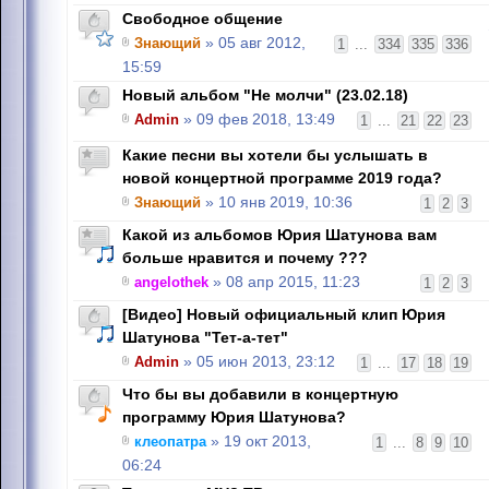
Свободное общение
Знающий
» 05 авг 2012,
1
...
334
335
336
15:59
Новый альбом "Не молчи" (23.02.18)
Admin
» 09 фев 2018, 13:49
1
...
21
22
23
Какие песни вы хотели бы услышать в
новой концертной программе 2019 года?
Знающий
» 10 янв 2019, 10:36
1
2
3
Какой из альбомов Юрия Шатунова вам
больше нравится и почему ???
angelothek
» 08 апр 2015, 11:23
1
2
3
[Видео] Новый официальный клип Юрия
Шатунова "Тет-а-тет"
Admin
» 05 июн 2013, 23:12
1
...
17
18
19
Что бы вы добавили в концертную
программу Юрия Шатунова?
клеопатра
» 19 окт 2013,
1
...
8
9
10
06:24