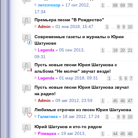
летоэтохор
» 17 окт 2012,
1
...
68
69
70
17:34
Премьера песни "В Рождество"
Admin
» 01 янв 2018, 15:47
1
...
8
9
10
Современные газеты и журналы о Юрии
Шатунове
Legenda
» 05 сен 2013,
1
...
19
20
21
09:31
Пусть новые песни Юрия Шатунова с
альбома "Не молчи" звучат везде!
Legenda
» 01 мар 2018, 09:31
1
...
5
6
7
Пусть новые песни Юрия Шатунова звучат
на радио!
Admin
» 09 авг 2012, 23:59
1
...
45
46
47
Любимые строчки из песен Юрия Шатунова
Галактика
» 18 авг 2012, 17:24
1
...
8
9
10
Юрий Шатунов и кто-то рядом
Ромашка
» 19 авг 2013,
1
...
44
45
46