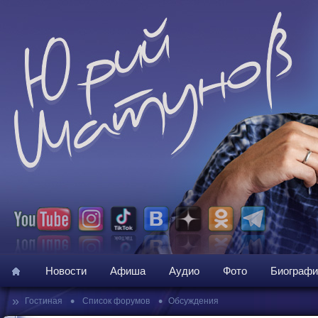
Новости
Афиша
Аудио
Фото
Биографи
»
•
•
Гостиная
Список форумов
Обсуждения