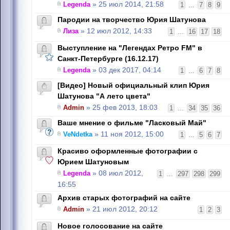
Legenda
» 25 июл 2014, 21:58
1
...
7
8
9
Пародии на творчество Юрия Шатунова
Лиза
» 12 июл 2012, 14:33
1
...
16
17
18
Выступление на "Легендах Ретро FM" в
Санкт-Петербурге (16.12.17)
Legenda
» 03 дек 2017, 04:14
1
...
6
7
8
[Видео] Новый официальный клип Юрия
Шатунова "А лето цвета"
Admin
» 25 фев 2013, 18:03
1
...
34
35
36
Ваше мнение о фильме "Ласковый Май"
VeNdetka
» 11 ноя 2012, 15:00
1
...
5
6
7
Красиво оформленные фотографии с
Юрием Шатуновым
Legenda
» 08 июл 2012,
1
...
297
298
299
16:55
Архив старых фотографий на сайте
Admin
» 21 июл 2012, 20:12
1
2
3
Новое голосование на сайте