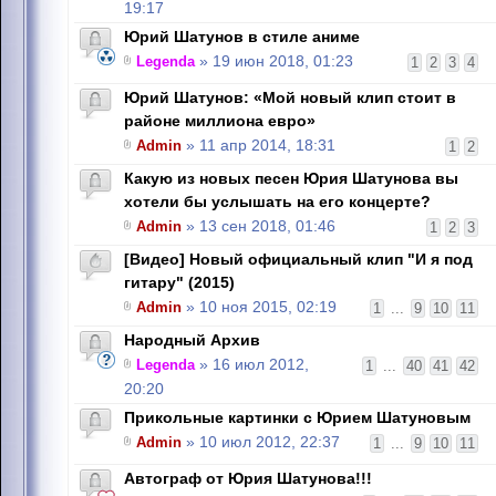
19:17
Юрий Шатунов в стиле аниме
Legenda
» 19 июн 2018, 01:23
1
2
3
4
Юрий Шатунов: «Мой новый клип стоит в
районе миллиона евро»
Admin
» 11 апр 2014, 18:31
1
2
Какую из новых песен Юрия Шатунова вы
хотели бы услышать на его концерте?
Admin
» 13 сен 2018, 01:46
1
2
3
[Видео] Новый официальный клип "И я под
гитару" (2015)
Admin
» 10 ноя 2015, 02:19
1
...
9
10
11
Народный Архив
Legenda
» 16 июл 2012,
1
...
40
41
42
20:20
Прикольные картинки с Юрием Шатуновым
Admin
» 10 июл 2012, 22:37
1
...
9
10
11
Автограф от Юрия Шатунова!!!