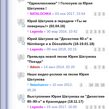
"Одноклассники" ! Голосуем за Юрия
Шатунова !
NATALOCHKA
» 03 ноя 2017, 23:54
1
2
3
Юрий Шатунов в передаче «Ты не
поверишь!» (02.04.16)
Legenda
» 30 мар 2016, 10:42
1
2
3
4
5
Юрий Шатунов на "Дискотеке 80-х" в
Nürnbergе и в Düsseldorfе (18-19.01.18)
Legenda
» 09 янв 2018, 03:15
1
2
3
Премьера новой песни Юрия Шатунова
"Поезда"
Admin
» 14 июл 2014, 02:20
1
...
6
7
8
Наши видео-ролики на песни Юрия
Шатунова
Natashamnv
» 10 ноя 2012,
1
...
14
15
16
05:26
Выступление Юрия Шатунова на "Дискотеке
80–90-х" в Краснодаре (18.11.17)
Legenda
» 15 ноя 2017, 16:00
1
2
3
4
5