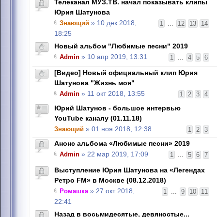
Телеканал МУЗ.ТВ. начал показывать клипы
Юрия Шатунова
Знающий
» 10 дек 2018,
1
...
12
13
14
18:25
Новый альбом "Любимые песни" 2019
Admin
» 10 апр 2019, 13:31
1
...
4
5
6
[Видео] Новый официальный клип Юрия
Шатунова "Жизнь моя"
Admin
» 11 окт 2018, 13:55
1
2
3
4
Юрий Шатунов - большое интервью
YouTube каналу (01.11.18)
Знающий
» 01 ноя 2018, 12:38
1
2
3
Анонс альбома «Любимые песни» 2019
Admin
» 22 мар 2019, 17:09
1
...
5
6
7
Выступление Юрия Шатунова на «Легендах
Ретро FM» в Москве (08.12.2018)
Ромашка
» 27 окт 2018,
1
...
9
10
11
22:41
Назад в восьмидесятые, девяностые...