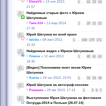
ElenaVS
» 13 ноя 2012,
1
...
22
23
24
21:57
Найденные старые фото с Юрием
Шатуновым
Таня.А14
» 13 мар 2014,
1
...
20
21
22
17:35
Юрий Шатунов во всей красе
talinka
» 08 июл 2012,
1
...
169
170
171
15:33
Найденные видео с Юрием Шатуновым
Лленок
» 12 июл 2012,
1
...
40
41
42
18:35
[Видео] Поклонники поют песни Юрия
Шатунова
Ksenia
» 24 окт 2013, 23:01
1
...
32
33
34
Юрий Шатунов на автограф-сессиях
Ромашка
» 29 авг 2013, 17:14
1
...
5
6
7
Выступление Юрия Шатунова на фестивале
Оструда-2014 в Польше (26.07.14)