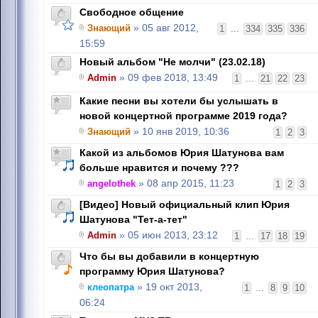
Свободное общение
Знающий
» 05 авг 2012,
1
...
334
335
336
15:59
Новый альбом "Не молчи" (23.02.18)
Admin
» 09 фев 2018, 13:49
1
...
21
22
23
Какие песни вы хотели бы услышать в
новой концертной программе 2019 года?
Знающий
» 10 янв 2019, 10:36
1
2
3
Какой из альбомов Юрия Шатунова вам
больше нравится и почему ???
angelothek
» 08 апр 2015, 11:23
1
2
3
[Видео] Новый официальный клип Юрия
Шатунова "Тет-а-тет"
Admin
» 05 июн 2013, 23:12
1
...
17
18
19
Что бы вы добавили в концертную
программу Юрия Шатунова?
клеопатра
» 19 окт 2013,
1
...
8
9
10
06:24