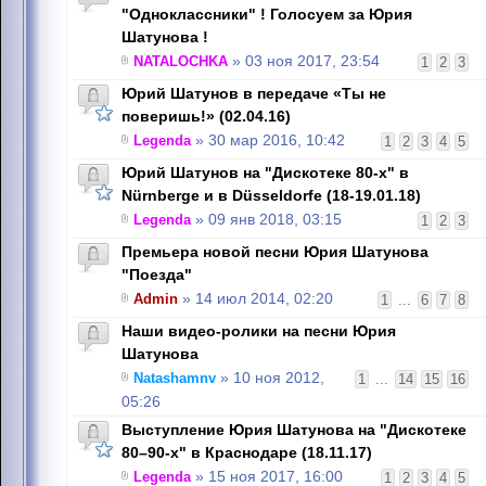
"Одноклассники" ! Голосуем за Юрия
Шатунова !
NATALOCHKA
» 03 ноя 2017, 23:54
1
2
3
Юрий Шатунов в передаче «Ты не
поверишь!» (02.04.16)
Legenda
» 30 мар 2016, 10:42
1
2
3
4
5
Юрий Шатунов на "Дискотеке 80-х" в
Nürnbergе и в Düsseldorfе (18-19.01.18)
Legenda
» 09 янв 2018, 03:15
1
2
3
Премьера новой песни Юрия Шатунова
"Поезда"
Admin
» 14 июл 2014, 02:20
1
...
6
7
8
Наши видео-ролики на песни Юрия
Шатунова
Natashamnv
» 10 ноя 2012,
1
...
14
15
16
05:26
Выступление Юрия Шатунова на "Дискотеке
80–90-х" в Краснодаре (18.11.17)
Legenda
» 15 ноя 2017, 16:00
1
2
3
4
5