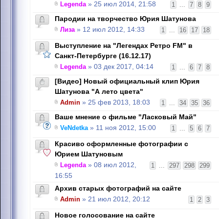
Legenda
» 25 июл 2014, 21:58
1
...
7
8
9
Пародии на творчество Юрия Шатунова
Лиза
» 12 июл 2012, 14:33
1
...
16
17
18
Выступление на "Легендах Ретро FM" в
Санкт-Петербурге (16.12.17)
Legenda
» 03 дек 2017, 04:14
1
...
6
7
8
[Видео] Новый официальный клип Юрия
Шатунова "А лето цвета"
Admin
» 25 фев 2013, 18:03
1
...
34
35
36
Ваше мнение о фильме "Ласковый Май"
VeNdetka
» 11 ноя 2012, 15:00
1
...
5
6
7
Красиво оформленные фотографии с
Юрием Шатуновым
Legenda
» 08 июл 2012,
1
...
297
298
299
16:55
Архив старых фотографий на сайте
Admin
» 21 июл 2012, 20:12
1
2
3
Новое голосование на сайте