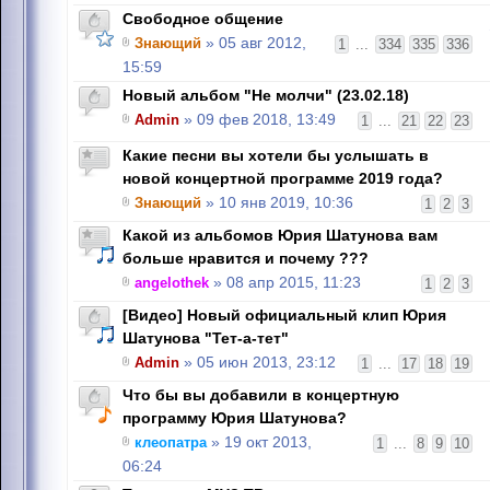
Свободное общение
Знающий
» 05 авг 2012,
1
...
334
335
336
15:59
Новый альбом "Не молчи" (23.02.18)
Admin
» 09 фев 2018, 13:49
1
...
21
22
23
Какие песни вы хотели бы услышать в
новой концертной программе 2019 года?
Знающий
» 10 янв 2019, 10:36
1
2
3
Какой из альбомов Юрия Шатунова вам
больше нравится и почему ???
angelothek
» 08 апр 2015, 11:23
1
2
3
[Видео] Новый официальный клип Юрия
Шатунова "Тет-а-тет"
Admin
» 05 июн 2013, 23:12
1
...
17
18
19
Что бы вы добавили в концертную
программу Юрия Шатунова?
клеопатра
» 19 окт 2013,
1
...
8
9
10
06:24