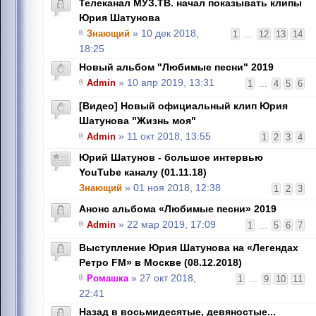
Телеканал МУЗ.ТВ. начал показывать клипы
Юрия Шатунова
Знающий
» 10 дек 2018,
1
...
12
13
14
18:25
Новый альбом "Любимые песни" 2019
Admin
» 10 апр 2019, 13:31
1
...
4
5
6
[Видео] Новый официальный клип Юрия
Шатунова "Жизнь моя"
Admin
» 11 окт 2018, 13:55
1
2
3
4
Юрий Шатунов - большое интервью
YouTube каналу (01.11.18)
Знающий
» 01 ноя 2018, 12:38
1
2
3
Анонс альбома «Любимые песни» 2019
Admin
» 22 мар 2019, 17:09
1
...
5
6
7
Выступление Юрия Шатунова на «Легендах
Ретро FM» в Москве (08.12.2018)
Ромашка
» 27 окт 2018,
1
...
9
10
11
22:41
Назад в восьмидесятые, девяностые...