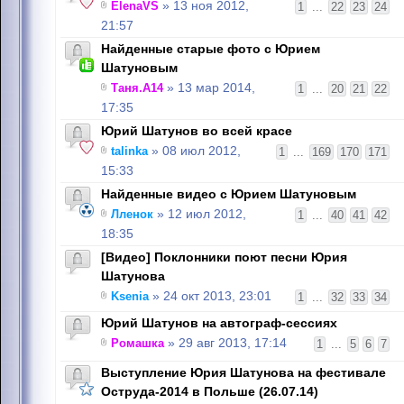
ElenaVS
» 13 ноя 2012,
1
...
22
23
24
21:57
Найденные старые фото с Юрием
Шатуновым
Таня.А14
» 13 мар 2014,
1
...
20
21
22
17:35
Юрий Шатунов во всей красе
talinka
» 08 июл 2012,
1
...
169
170
171
15:33
Найденные видео с Юрием Шатуновым
Лленок
» 12 июл 2012,
1
...
40
41
42
18:35
[Видео] Поклонники поют песни Юрия
Шатунова
Ksenia
» 24 окт 2013, 23:01
1
...
32
33
34
Юрий Шатунов на автограф-сессиях
Ромашка
» 29 авг 2013, 17:14
1
...
5
6
7
Выступление Юрия Шатунова на фестивале
Оструда-2014 в Польше (26.07.14)