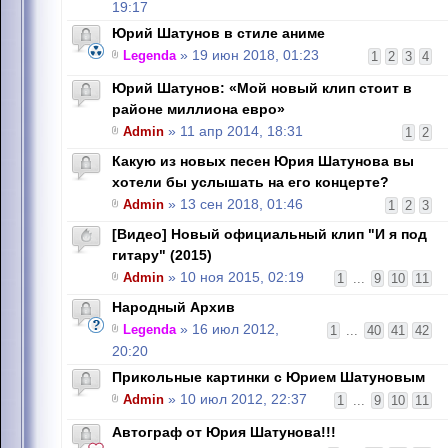
19:17
Юрий Шатунов в стиле аниме
Legenda
» 19 июн 2018, 01:23
1
2
3
4
Юрий Шатунов: «Мой новый клип стоит в
районе миллиона евро»
Admin
» 11 апр 2014, 18:31
1
2
Какую из новых песен Юрия Шатунова вы
хотели бы услышать на его концерте?
Admin
» 13 сен 2018, 01:46
1
2
3
[Видео] Новый официальный клип "И я под
гитару" (2015)
Admin
» 10 ноя 2015, 02:19
1
...
9
10
11
Народный Архив
Legenda
» 16 июл 2012,
1
...
40
41
42
20:20
Прикольные картинки с Юрием Шатуновым
Admin
» 10 июл 2012, 22:37
1
...
9
10
11
Автограф от Юрия Шатунова!!!