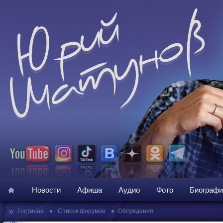
Новости
Афиша
Аудио
Фото
Биографи
»
•
•
Гостиная
Список форумов
Обсуждения