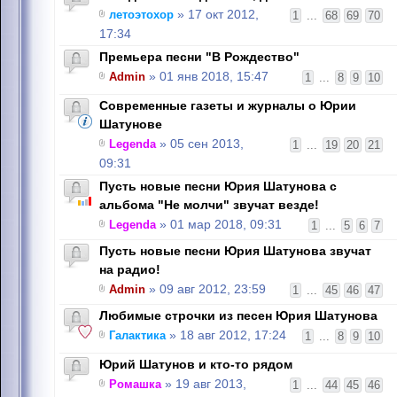
летоэтохор
» 17 окт 2012,
1
...
68
69
70
17:34
Премьера песни "В Рождество"
Admin
» 01 янв 2018, 15:47
1
...
8
9
10
Современные газеты и журналы о Юрии
Шатунове
Legenda
» 05 сен 2013,
1
...
19
20
21
09:31
Пусть новые песни Юрия Шатунова с
альбома "Не молчи" звучат везде!
Legenda
» 01 мар 2018, 09:31
1
...
5
6
7
Пусть новые песни Юрия Шатунова звучат
на радио!
Admin
» 09 авг 2012, 23:59
1
...
45
46
47
Любимые строчки из песен Юрия Шатунова
Галактика
» 18 авг 2012, 17:24
1
...
8
9
10
Юрий Шатунов и кто-то рядом
Ромашка
» 19 авг 2013,
1
...
44
45
46