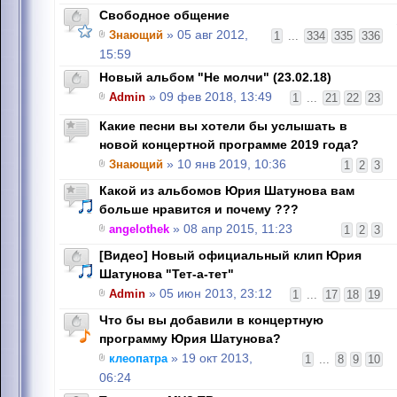
Свободное общение
Знающий
» 05 авг 2012,
1
...
334
335
336
15:59
Новый альбом "Не молчи" (23.02.18)
Admin
» 09 фев 2018, 13:49
1
...
21
22
23
Какие песни вы хотели бы услышать в
новой концертной программе 2019 года?
Знающий
» 10 янв 2019, 10:36
1
2
3
Какой из альбомов Юрия Шатунова вам
больше нравится и почему ???
angelothek
» 08 апр 2015, 11:23
1
2
3
[Видео] Новый официальный клип Юрия
Шатунова "Тет-а-тет"
Admin
» 05 июн 2013, 23:12
1
...
17
18
19
Что бы вы добавили в концертную
программу Юрия Шатунова?
клеопатра
» 19 окт 2013,
1
...
8
9
10
06:24