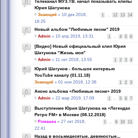
Телеканал МУЗ.ТВ. начал показывать клипы
Юрия Шатунова
Знающий
» 10 дек 2018,
1
...
12
13
14
18:25
Новый альбом "Любимые песни" 2019
Admin
» 10 апр 2019, 13:31
1
...
4
5
6
[Видео] Новый официальный клип Юрия
Шатунова "Жизнь моя"
Admin
» 11 окт 2018, 13:55
1
2
3
4
Юрий Шатунов - большое интервью
YouTube каналу (01.11.18)
Знающий
» 01 ноя 2018, 12:38
1
2
3
Анонс альбома «Любимые песни» 2019
Admin
» 22 мар 2019, 17:09
1
...
5
6
7
Выступление Юрия Шатунова на «Легендах
Ретро FM» в Москве (08.12.2018)
Ромашка
» 27 окт 2018,
1
...
9
10
11
22:41
Назад в восьмидесятые, девяностые...