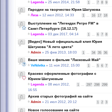
Legenda
» 25 июл 2014, 21:58
1
...
7
8
9
Пародии на творчество Юрия Шатунова
Лиза
» 12 июл 2012, 14:33
1
...
16
17
18
Выступление на "Легендах Ретро FM" в
Санкт-Петербурге (16.12.17)
Legenda
» 03 дек 2017, 04:14
1
...
6
7
8
[Видео] Новый официальный клип Юрия
Шатунова "А лето цвета"
Admin
» 25 фев 2013, 18:03
1
...
34
35
36
Ваше мнение о фильме "Ласковый Май"
VeNdetka
» 11 ноя 2012, 15:00
1
...
5
6
7
Красиво оформленные фотографии с
Юрием Шатуновым
Legenda
» 08 июл 2012,
1
...
297
298
299
16:55
Архив старых фотографий на сайте
Admin
» 21 июл 2012, 20:12
1
2
3
Новое голосование на сайте