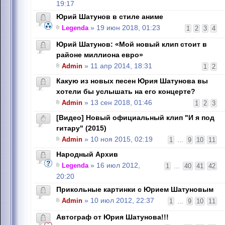
19:17
Юрий Шатунов в стиле аниме
Legenda
» 19 июн 2018, 01:23
1
2
3
4
Юрий Шатунов: «Мой новый клип стоит в
районе миллиона евро»
Admin
» 11 апр 2014, 18:31
1
2
Какую из новых песен Юрия Шатунова вы
хотели бы услышать на его концерте?
Admin
» 13 сен 2018, 01:46
1
2
3
[Видео] Новый официальный клип "И я под
гитару" (2015)
Admin
» 10 ноя 2015, 02:19
1
...
9
10
11
Народный Архив
Legenda
» 16 июл 2012,
1
...
40
41
42
20:20
Прикольные картинки с Юрием Шатуновым
Admin
» 10 июл 2012, 22:37
1
...
9
10
11
Автограф от Юрия Шатунова!!!