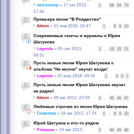
летоэтохор
» 17 окт 2012,
1
...
68
69
70
17:34
Премьера песни "В Рождество"
Admin
» 01 янв 2018, 15:47
1
...
8
9
10
Современные газеты и журналы о Юрии
Шатунове
Legenda
» 05 сен 2013,
1
...
19
20
21
09:31
Пусть новые песни Юрия Шатунова с
альбома "Не молчи" звучат везде!
Legenda
» 01 мар 2018, 09:31
1
...
5
6
7
Пусть новые песни Юрия Шатунова звучат
на радио!
Admin
» 09 авг 2012, 23:59
1
...
45
46
47
Любимые строчки из песен Юрия Шатунова
Галактика
» 18 авг 2012, 17:24
1
...
8
9
10
Юрий Шатунов и кто-то рядом
Ромашка
» 19 авг 2013,
1
...
44
45
46