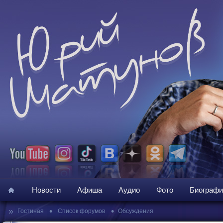
Новости
Афиша
Аудио
Фото
Биографи
»
•
•
Гостиная
Список форумов
Обсуждения