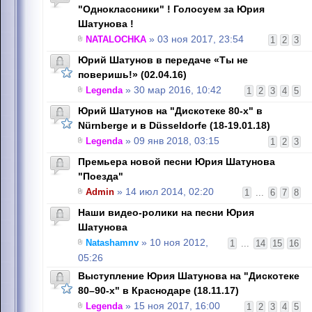
"Одноклассники" ! Голосуем за Юрия
Шатунова !
NATALOCHKA
» 03 ноя 2017, 23:54
1
2
3
Юрий Шатунов в передаче «Ты не
поверишь!» (02.04.16)
Legenda
» 30 мар 2016, 10:42
1
2
3
4
5
Юрий Шатунов на "Дискотеке 80-х" в
Nürnbergе и в Düsseldorfе (18-19.01.18)
Legenda
» 09 янв 2018, 03:15
1
2
3
Премьера новой песни Юрия Шатунова
"Поезда"
Admin
» 14 июл 2014, 02:20
1
...
6
7
8
Наши видео-ролики на песни Юрия
Шатунова
Natashamnv
» 10 ноя 2012,
1
...
14
15
16
05:26
Выступление Юрия Шатунова на "Дискотеке
80–90-х" в Краснодаре (18.11.17)
Legenda
» 15 ноя 2017, 16:00
1
2
3
4
5