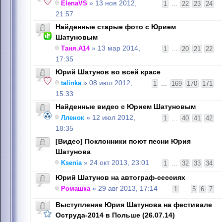
ElenaVS
» 13 ноя 2012,
1
...
22
23
24
21:57
Найденные старые фото с Юрием
Шатуновым
Таня.А14
» 13 мар 2014,
1
...
20
21
22
17:35
Юрий Шатунов во всей красе
talinka
» 08 июл 2012,
1
...
169
170
171
15:33
Найденные видео с Юрием Шатуновым
Лленок
» 12 июл 2012,
1
...
40
41
42
18:35
[Видео] Поклонники поют песни Юрия
Шатунова
Ksenia
» 24 окт 2013, 23:01
1
...
32
33
34
Юрий Шатунов на автограф-сессиях
Ромашка
» 29 авг 2013, 17:14
1
...
5
6
7
Выступление Юрия Шатунова на фестивале
Оструда-2014 в Польше (26.07.14)