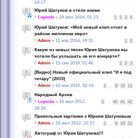
19:17
Юрий Шатунов в стиле аниме
Legenda
» 19 июн 2018, 01:23
1
2
3
4
Юрий Шатунов: «Мой новый клип стоит в
районе миллиона евро»
Admin
» 11 апр 2014, 18:31
1
2
Какую из новых песен Юрия Шатунова вы
хотели бы услышать на его концерте?
Admin
» 13 сен 2018, 01:46
1
2
3
[Видео] Новый официальный клип "И я под
гитару" (2015)
Admin
» 10 ноя 2015, 02:19
1
...
9
10
11
Народный Архив
Legenda
» 16 июл 2012,
1
...
40
41
42
20:20
Прикольные картинки с Юрием Шатуновым
Admin
» 10 июл 2012, 22:37
1
...
9
10
11
Автограф от Юрия Шатунова!!!