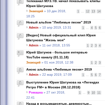
Телеканал МУЗ.ТВ. начал показывать клипы
Юрия Шатунова
Знающий
» 10 дек 2018,
1
...
12
13
14
18:25
Новый альбом "Любимые песни" 2019
Admin
» 10 апр 2019, 13:31
1
...
4
5
6
[Видео] Новый официальный клип Юрия
Шатунова "Жизнь моя"
Admin
» 11 окт 2018, 13:55
1
2
3
4
Юрий Шатунов - большое интервью
YouTube каналу (01.11.18)
Знающий
» 01 ноя 2018, 12:38
1
2
3
Анонс альбома «Любимые песни» 2019
Admin
» 22 мар 2019, 17:09
1
...
5
6
7
Выступление Юрия Шатунова на «Легендах
Ретро FM» в Москве (08.12.2018)
Ромашка
» 27 окт 2018,
1
...
9
10
11
22:41
Назад в восьмидесятые, девяностые...