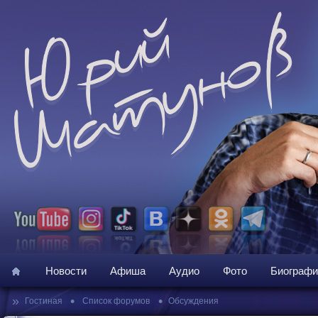
Новости
Афиша
Аудио
Фото
Биографи
»
•
•
Гостиная
Список форумов
Обсуждения