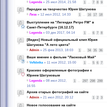
Legenda
» 25 июл 2014, 21:58
1
...
7
8
9
Пародии на творчество Юрия Шатунова
Лиза
» 12 июл 2012, 14:33
1
...
16
17
18
Выступление на "Легендах Ретро FM" в
Санкт-Петербурге (16.12.17)
Legenda
» 03 дек 2017, 04:14
1
...
6
7
8
[Видео] Новый официальный клип Юрия
Шатунова "А лето цвета"
Admin
» 25 фев 2013, 18:03
1
...
34
35
36
Ваше мнение о фильме "Ласковый Май"
VeNdetka
» 11 ноя 2012, 15:00
1
...
5
6
7
Красиво оформленные фотографии с
Юрием Шатуновым
Legenda
» 08 июл 2012,
1
...
297
298
299
16:55
Архив старых фотографий на сайте
Admin
» 21 июл 2012, 20:12
1
2
3
Новое голосование на сайте