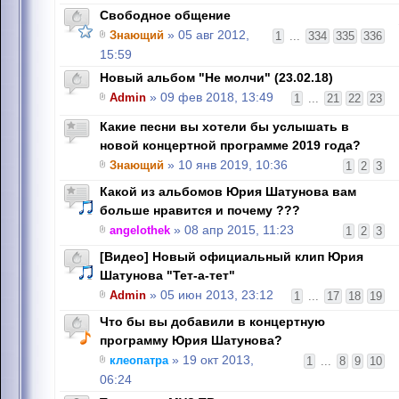
Свободное общение
Знающий
» 05 авг 2012,
1
...
334
335
336
15:59
Новый альбом "Не молчи" (23.02.18)
Admin
» 09 фев 2018, 13:49
1
...
21
22
23
Какие песни вы хотели бы услышать в
новой концертной программе 2019 года?
Знающий
» 10 янв 2019, 10:36
1
2
3
Какой из альбомов Юрия Шатунова вам
больше нравится и почему ???
angelothek
» 08 апр 2015, 11:23
1
2
3
[Видео] Новый официальный клип Юрия
Шатунова "Тет-а-тет"
Admin
» 05 июн 2013, 23:12
1
...
17
18
19
Что бы вы добавили в концертную
программу Юрия Шатунова?
клеопатра
» 19 окт 2013,
1
...
8
9
10
06:24