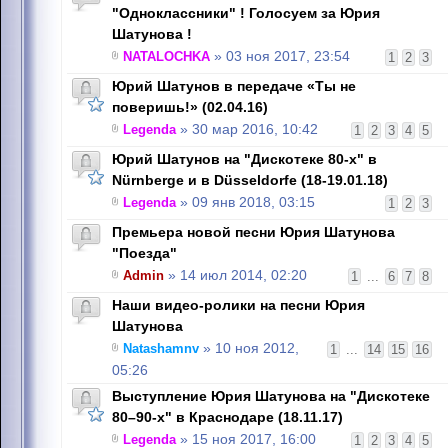
"Одноклассники" ! Голосуем за Юрия
Шатунова !
NATALOCHKA
» 03 ноя 2017, 23:54
1
2
3
Юрий Шатунов в передаче «Ты не
поверишь!» (02.04.16)
Legenda
» 30 мар 2016, 10:42
1
2
3
4
5
Юрий Шатунов на "Дискотеке 80-х" в
Nürnbergе и в Düsseldorfе (18-19.01.18)
Legenda
» 09 янв 2018, 03:15
1
2
3
Премьера новой песни Юрия Шатунова
"Поезда"
Admin
» 14 июл 2014, 02:20
1
...
6
7
8
Наши видео-ролики на песни Юрия
Шатунова
Natashamnv
» 10 ноя 2012,
1
...
14
15
16
05:26
Выступление Юрия Шатунова на "Дискотеке
80–90-х" в Краснодаре (18.11.17)
Legenda
» 15 ноя 2017, 16:00
1
2
3
4
5