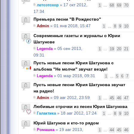
летоэтохор
» 17 окт 2012,
1
...
68
69
70
17:34
Премьера песни "В Рождество"
Admin
» 01 янв 2018, 15:47
1
...
8
9
10
Современные газеты и журналы о Юрии
Шатунове
Legenda
» 05 сен 2013,
1
...
19
20
21
09:31
Пусть новые песни Юрия Шатунова с
альбома "Не молчи" звучат везде!
Legenda
» 01 мар 2018, 09:31
1
...
5
6
7
Пусть новые песни Юрия Шатунова звучат
на радио!
Admin
» 09 авг 2012, 23:59
1
...
45
46
47
Любимые строчки из песен Юрия Шатунова
Галактика
» 18 авг 2012, 17:24
1
...
8
9
10
Юрий Шатунов и кто-то рядом
Ромашка
» 19 авг 2013,
1
...
44
45
46