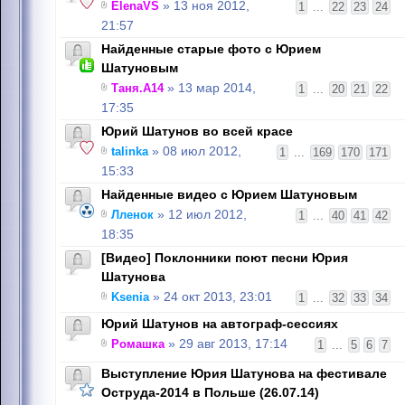
ElenaVS
» 13 ноя 2012,
1
...
22
23
24
21:57
Найденные старые фото с Юрием
Шатуновым
Таня.А14
» 13 мар 2014,
1
...
20
21
22
17:35
Юрий Шатунов во всей красе
talinka
» 08 июл 2012,
1
...
169
170
171
15:33
Найденные видео с Юрием Шатуновым
Лленок
» 12 июл 2012,
1
...
40
41
42
18:35
[Видео] Поклонники поют песни Юрия
Шатунова
Ksenia
» 24 окт 2013, 23:01
1
...
32
33
34
Юрий Шатунов на автограф-сессиях
Ромашка
» 29 авг 2013, 17:14
1
...
5
6
7
Выступление Юрия Шатунова на фестивале
Оструда-2014 в Польше (26.07.14)