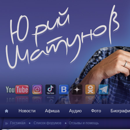
Новости
Афиша
Аудио
Фото
Биографи
»
•
•
Гостиная
Список форумов
Отзывы и помощь