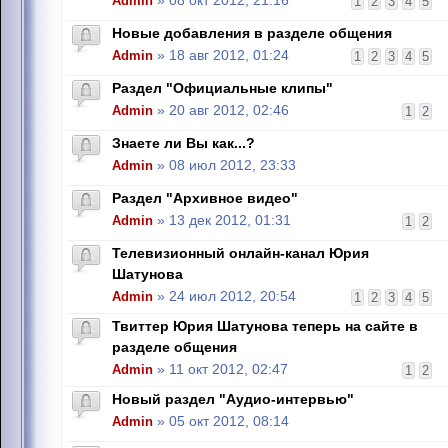
Admin
» 08 окт 2012, 21:16
1
2
3
4
5
Новые добавления в разделе общения
Admin
» 18 авг 2012, 01:24
1
2
3
4
5
Раздел "Официальные клипы"
Admin
» 20 авг 2012, 02:46
1
2
Знаете ли Вы как...?
Admin
» 08 июл 2012, 23:33
Раздел "Архивное видео"
Admin
» 13 дек 2012, 01:31
1
2
Телевизионный онлайн-канал Юрия
Шатунова
Admin
» 24 июл 2012, 20:54
1
2
3
4
5
Твиттер Юрия Шатунова теперь на сайте в
разделе общения
Admin
» 11 окт 2012, 02:47
1
2
Новый раздел "Аудио-интервью"
Admin
» 05 окт 2012, 08:14