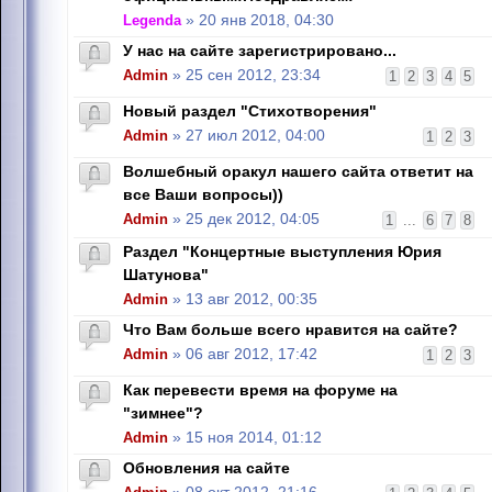
Legenda
» 20 янв 2018, 04:30
У нас на сайте зарегистрировано...
Admin
» 25 сен 2012, 23:34
1
2
3
4
5
Новый раздел "Стихотворения"
Admin
» 27 июл 2012, 04:00
1
2
3
Волшебный оракул нашего сайта ответит на
все Ваши вопросы))
Admin
» 25 дек 2012, 04:05
1
...
6
7
8
Раздел "Концертные выступления Юрия
Шатунова"
Admin
» 13 авг 2012, 00:35
Что Вам больше всего нравится на сайте?
Admin
» 06 авг 2012, 17:42
1
2
3
Как перевести время на форуме на
"зимнее"?
Admin
» 15 ноя 2014, 01:12
Обновления на сайте