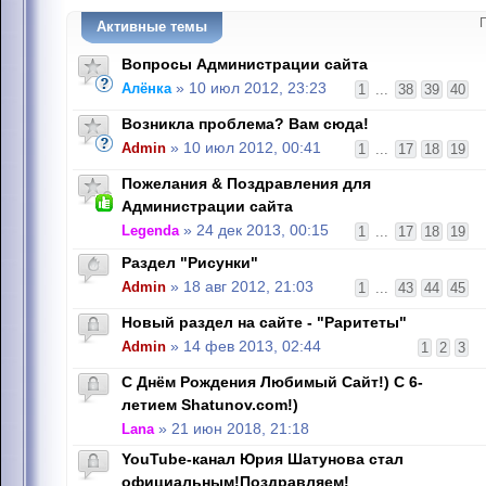
Активные темы
Вопросы Администрации сайта
Алёнка
» 10 июл 2012, 23:23
1
...
38
39
40
Возникла проблема? Вам сюда!
Admin
» 10 июл 2012, 00:41
1
...
17
18
19
Пожелания & Поздравления для
Администрации сайта
Legenda
» 24 дек 2013, 00:15
1
...
17
18
19
Раздел "Рисунки"
Admin
» 18 авг 2012, 21:03
1
...
43
44
45
Новый раздел на сайте - "Раритеты"
Admin
» 14 фев 2013, 02:44
1
2
3
С Днём Рождения Любимый Сайт!) С 6-
летием Shatunov.com!)
Lana
» 21 июн 2018, 21:18
YouTube-канал Юрия Шатунова стал
официальным!Поздравляем!