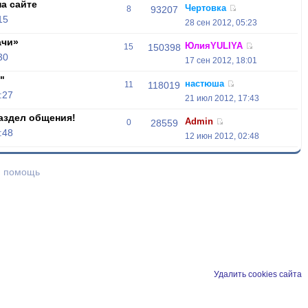
а сайте
Чертовка
8
93207
15
28 сен 2012, 05:23
ачи»
ЮлияYULIYA
15
150398
30
17 сен 2012, 18:01
"
настюша
11
118019
:27
21 июл 2012, 17:43
аздел общения!
Admin
0
28559
:48
12 июн 2012, 02:48
и помощь
Удалить cookies сайта