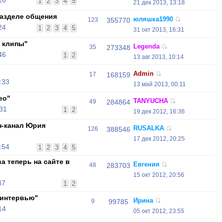
16
1
2
3
4
5
21 дек 2013, 13:18
азделе общения
юляшка1990
123
355770
24
1
2
3
4
5
31 окт 2013, 16:31
 клипы"
Legenda
35
273348
46
1
2
13 авг 2013, 10:14
Admin
17
168159
:33
13 май 2013, 00:11
ео"
TANYUCHA
49
284864
:31
1
2
19 дек 2012, 16:36
н-канал Юрия
RUSALKA
126
388546
17 дек 2012, 20:25
:54
1
2
3
4
5
 теперь на сайте в
Евгения
48
283703
15 окт 2012, 20:56
47
1
2
-интервью"
Ирина
9
99785
14
05 окт 2012, 23:55