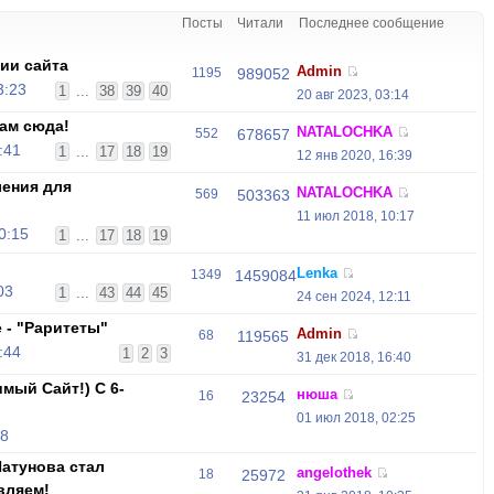
Посты
Читали
Последнее сообщение
ии сайта
Admin
1195
989052
3:23
1
...
38
39
40
20 авг 2023, 03:14
ам сюда!
NATALOCHKA
552
678657
:41
1
...
17
18
19
12 янв 2020, 16:39
ения для
NATALOCHKA
569
503363
11 июл 2018, 10:17
0:15
1
...
17
18
19
Lenka
1349
1459084
03
1
...
43
44
45
24 сен 2024, 12:11
 - "Раритеты"
Admin
68
119565
:44
1
2
3
31 дек 2018, 16:40
мый Сайт!) С 6-
нюша
16
23254
01 июл 2018, 02:25
18
атунова стал
angelothek
18
25972
вляем!