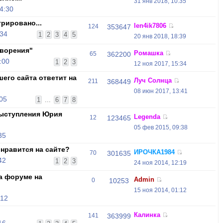
31 янв 2018, 10:35
4:30
трировано...
len4ik7806
124
353647
:34
1
2
3
4
5
20 янв 2018, 18:39
ворения"
Ромашка
65
362200
:00
1
2
3
12 ноя 2017, 15:34
его сайта ответит на
Луч Солнца
211
368449
08 июн 2017, 13:41
:05
1
...
6
7
8
выступления Юрия
Legenda
12
123465
05 фев 2015, 09:38
35
нравится на сайте?
ИРОЧКА1984
70
301635
42
1
2
3
24 ноя 2014, 12:19
а форуме на
Admin
0
10253
15 ноя 2014, 01:12
:12
Калинка
141
363999