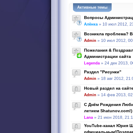
Активные темы
Вопросы Администрац
Алёнка
» 10 июл 2012, 2
Возникла проблема? В
Admin
» 10 июл 2012, 00
Пожелания & Поздравл
Администрации сайта
Legenda
» 24 дек 2013, 0
Раздел "Рисунки"
Admin
» 18 авг 2012, 21:
Новый раздел на сайте
Admin
» 14 фев 2013, 02
С Днём Рождения Люби
летием Shatunov.com!)
Lana
» 21 июн 2018, 21:
YouTube-канал Юрия Ш
официальным!Поздра