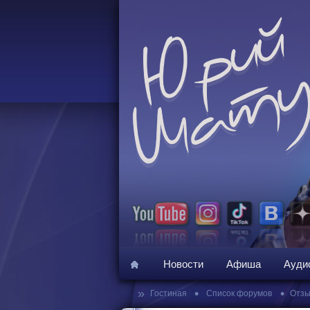
Новости
Афиша
Ауди
»
•
•
Гостиная
Список форумов
Отзы