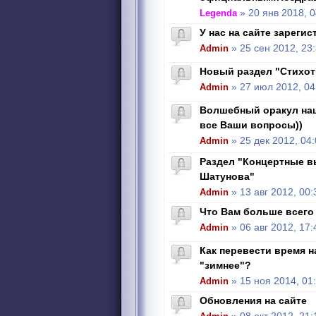
Legenda
» 20 янв 2018, 0
У нас на сайте зарегис
Admin
» 25 сен 2012, 23
Новый раздел "Стихот
Admin
» 27 июл 2012, 04
Волшебный оракул наш
все Ваши вопросы))
Admin
» 25 дек 2012, 04
Раздел "Концертные 
Шатунова"
Admin
» 13 авг 2012, 00:
Что Вам больше всего 
Admin
» 06 авг 2012, 17:
Как перевести время н
"зимнее"?
Admin
» 15 ноя 2014, 01
Обновления на сайте