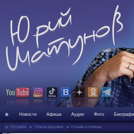
Новости
Афиша
Аудио
Фото
Биографи
»
•
•
Гостиная
Список форумов
Отзывы и помощь