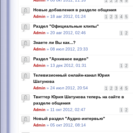
Admin
» 08 окт 2012, 21:16
1
2
3
4
5
Новые добавления в разделе общения
Admin
» 18 авг 2012, 01:24
1
2
3
4
5
Раздел "Официальные клипы"
Admin
» 20 авг 2012, 02:46
1
2
Знаете ли Вы как...?
Admin
» 08 июл 2012, 23:33
Раздел "Архивное видео"
Admin
» 13 дек 2012, 01:31
1
2
Телевизионный онлайн-канал Юрия
Шатунова
Admin
» 24 июл 2012, 20:54
1
2
3
4
5
Твиттер Юрия Шатунова теперь на сайте в
разделе общения
Admin
» 11 окт 2012, 02:47
1
2
Новый раздел "Аудио-интервью"
Admin
» 05 окт 2012, 08:14