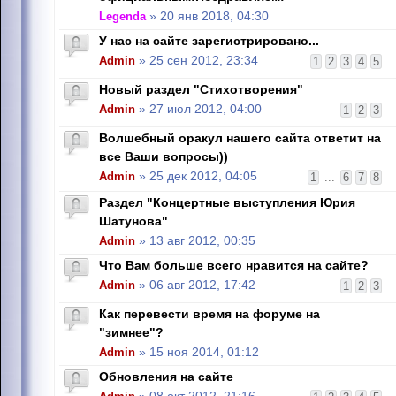
Legenda
» 20 янв 2018, 04:30
У нас на сайте зарегистрировано...
Admin
» 25 сен 2012, 23:34
1
2
3
4
5
Новый раздел "Стихотворения"
Admin
» 27 июл 2012, 04:00
1
2
3
Волшебный оракул нашего сайта ответит на
все Ваши вопросы))
Admin
» 25 дек 2012, 04:05
1
...
6
7
8
Раздел "Концертные выступления Юрия
Шатунова"
Admin
» 13 авг 2012, 00:35
Что Вам больше всего нравится на сайте?
Admin
» 06 авг 2012, 17:42
1
2
3
Как перевести время на форуме на
"зимнее"?
Admin
» 15 ноя 2014, 01:12
Обновления на сайте