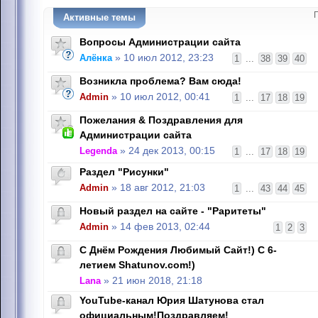
Активные темы
Вопросы Администрации сайта
Алёнка
» 10 июл 2012, 23:23
1
...
38
39
40
Возникла проблема? Вам сюда!
Admin
» 10 июл 2012, 00:41
1
...
17
18
19
Пожелания & Поздравления для
Администрации сайта
Legenda
» 24 дек 2013, 00:15
1
...
17
18
19
Раздел "Рисунки"
Admin
» 18 авг 2012, 21:03
1
...
43
44
45
Новый раздел на сайте - "Раритеты"
Admin
» 14 фев 2013, 02:44
1
2
3
С Днём Рождения Любимый Сайт!) С 6-
летием Shatunov.com!)
Lana
» 21 июн 2018, 21:18
YouTube-канал Юрия Шатунова стал
официальным!Поздравляем!