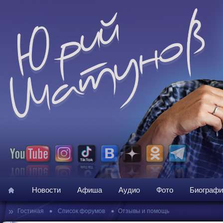
Новости
Афиша
Аудио
Фото
Биографи
»
•
•
Гостиная
Список форумов
Отзывы и помощь