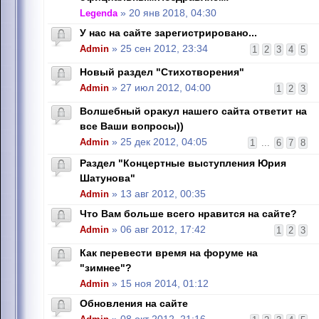
Legenda
» 20 янв 2018, 04:30
У нас на сайте зарегистрировано...
Admin
» 25 сен 2012, 23:34
1
2
3
4
5
Новый раздел "Стихотворения"
Admin
» 27 июл 2012, 04:00
1
2
3
Волшебный оракул нашего сайта ответит на
все Ваши вопросы))
Admin
» 25 дек 2012, 04:05
1
...
6
7
8
Раздел "Концертные выступления Юрия
Шатунова"
Admin
» 13 авг 2012, 00:35
Что Вам больше всего нравится на сайте?
Admin
» 06 авг 2012, 17:42
1
2
3
Как перевести время на форуме на
"зимнее"?
Admin
» 15 ноя 2014, 01:12
Обновления на сайте