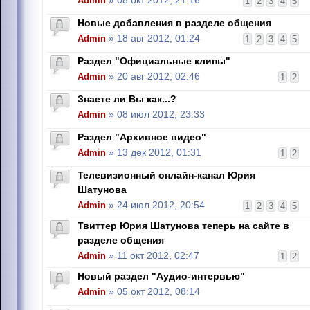
Admin
» 08 окт 2012, 21:16
1
2
3
4
5
Новые добавления в разделе общения
Admin
» 18 авг 2012, 01:24
1
2
3
4
5
Раздел "Официальные клипы"
Admin
» 20 авг 2012, 02:46
1
2
Знаете ли Вы как...?
Admin
» 08 июл 2012, 23:33
Раздел "Архивное видео"
Admin
» 13 дек 2012, 01:31
1
2
Телевизионный онлайн-канал Юрия
Шатунова
Admin
» 24 июл 2012, 20:54
1
2
3
4
5
Твиттер Юрия Шатунова теперь на сайте в
разделе общения
Admin
» 11 окт 2012, 02:47
1
2
Новый раздел "Аудио-интервью"
Admin
» 05 окт 2012, 08:14