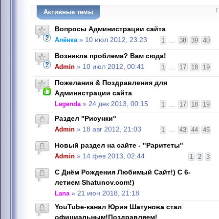
Активные темы
Вопросы Администрации сайта
Алёнка
» 10 июл 2012, 23:23
1
...
38
39
40
Возникла проблема? Вам сюда!
Admin
» 10 июл 2012, 00:41
1
...
17
18
19
Пожелания & Поздравления для
Администрации сайта
Legenda
» 24 дек 2013, 00:15
1
...
17
18
19
Раздел "Рисунки"
Admin
» 18 авг 2012, 21:03
1
...
43
44
45
Новый раздел на сайте - "Раритеты"
Admin
» 14 фев 2013, 02:44
1
2
3
С Днём Рождения Любимый Сайт!) С 6-
летием Shatunov.com!)
Lana
» 21 июн 2018, 21:18
YouTube-канал Юрия Шатунова стал
официальным!Поздравляем!