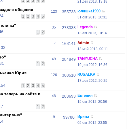
16
1
2
3
4
5
21 дек 2013, 13:18
азделе общения
юляшка1990
123
355738
24
1
2
3
4
5
31 окт 2013, 16:31
 клипы"
Legenda
35
273338
46
1
2
13 авг 2013, 10:14
Admin
17
168141
:33
13 май 2013, 00:11
ео"
TANYUCHA
49
284849
:31
1
2
19 дек 2012, 16:36
н-канал Юрия
RUSALKA
126
388510
17 дек 2012, 20:25
:54
1
2
3
4
5
 теперь на сайте в
Евгения
48
283693
15 окт 2012, 20:56
47
1
2
-интервью"
Ирина
9
99780
14
05 окт 2012, 23:55