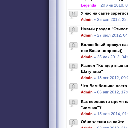
Legenda
» 20 янв 2018, 0
У нас на сайте зарегис
Admin
» 25 сен 2012, 23
Новый раздел "Стихот
Admin
» 27 июл 2012, 04
Волшебный оракул наш
все Ваши вопросы))
Admin
» 25 дек 2012, 04
Раздел "Концертные 
Шатунова"
Admin
» 13 авг 2012, 00:
Что Вам больше всего 
Admin
» 06 авг 2012, 17:
Как перевести время н
"зимнее"?
Admin
» 15 ноя 2014, 01
Обновления на сайте