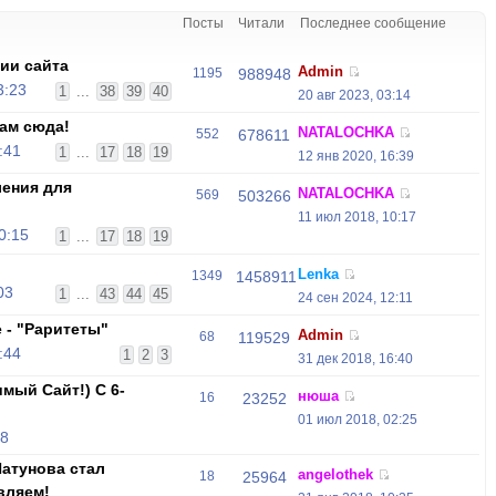
Посты
Читали
Последнее сообщение
ии сайта
Admin
1195
988948
3:23
1
...
38
39
40
20 авг 2023, 03:14
ам сюда!
NATALOCHKA
552
678611
:41
1
...
17
18
19
12 янв 2020, 16:39
ения для
NATALOCHKA
569
503266
11 июл 2018, 10:17
0:15
1
...
17
18
19
Lenka
1349
1458911
03
1
...
43
44
45
24 сен 2024, 12:11
 - "Раритеты"
Admin
68
119529
:44
1
2
3
31 дек 2018, 16:40
мый Сайт!) С 6-
нюша
16
23252
01 июл 2018, 02:25
18
атунова стал
angelothek
18
25964
вляем!