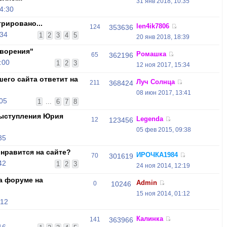
31 янв 2018, 10:35
4:30
трировано...
len4ik7806
124
353636
:34
1
2
3
4
5
20 янв 2018, 18:39
ворения"
Ромашка
65
362196
:00
1
2
3
12 ноя 2017, 15:34
его сайта ответит на
Луч Солнца
211
368424
08 июн 2017, 13:41
:05
1
...
6
7
8
выступления Юрия
Legenda
12
123456
05 фев 2015, 09:38
35
нравится на сайте?
ИРОЧКА1984
70
301619
42
1
2
3
24 ноя 2014, 12:19
а форуме на
Admin
0
10246
15 ноя 2014, 01:12
:12
Калинка
141
363966