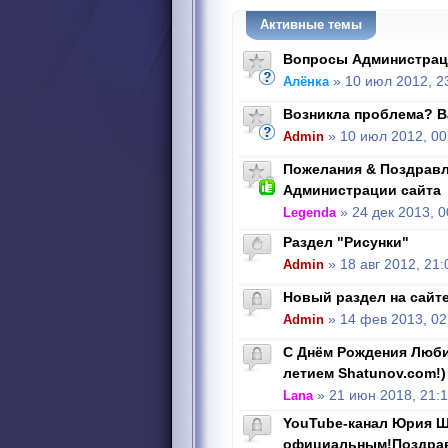
Активные темы
Вопросы Администрац
Алёнка
» 10 июл 2012, 2
Возникла проблема? В
Admin
» 10 июл 2012, 00
Пожелания & Поздравл
Администрации сайта
Legenda
» 24 дек 2013, 0
Раздел "Рисунки"
Admin
» 18 авг 2012, 21:
Новый раздел на сайте
Admin
» 14 фев 2013, 02
С Днём Рождения Люби
летием Shatunov.com!)
Lana
» 21 июн 2018, 21:
YouTube-канал Юрия Ш
официальным!Поздра