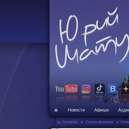
Новости
Афиша
Ауди
»
•
•
Гостиная
Список форумов
Отзы