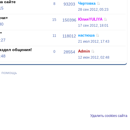
а сайте
Чертовка
8
93203
15
28 сен 2012, 05:23
ачи»
ЮлияYULIYA
15
150396
30
17 сен 2012, 18:01
"
настюша
11
118012
:27
21 июл 2012, 17:43
аздел общения!
Admin
0
28554
:48
12 июн 2012, 02:48
и помощь
Удалить cookies сайта