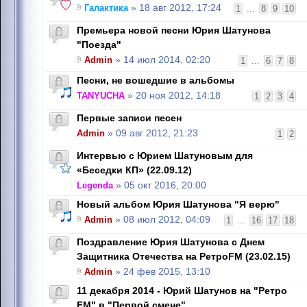
Галактика
» 18 авг 2012, 17:24
1
...
8
9
10
Премьера новой песни Юрия Шатунова
"Поезда"
Admin
» 14 июл 2014, 02:20
1
...
6
7
8
Песни, не вошедшие в альбомы
TANYUCHA
» 20 ноя 2012, 14:18
1
2
3
4
Первые записи песен
Admin
» 09 авг 2012, 21:23
1
2
Интервью с Юрием Шатуновым для
«Беседки КП» (22.09.12)
Legenda
» 05 окт 2016, 20:00
Новый альбом Юрия Шатунова "Я верю"
Admin
» 08 июл 2012, 04:09
1
...
16
17
18
Поздравление Юрия Шатунова с Днем
Защитника Отечества на РетроFM (23.02.15)
Admin
» 24 фев 2015, 13:10
11 декабря 2014 - Юрий Шатунов на "Ретро
FM" в "Первой смене"