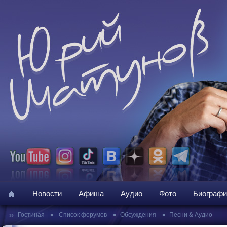
Новости
Афиша
Аудио
Фото
Биографи
»
•
•
•
Гостиная
Список форумов
Обсуждения
Песни & Аудио