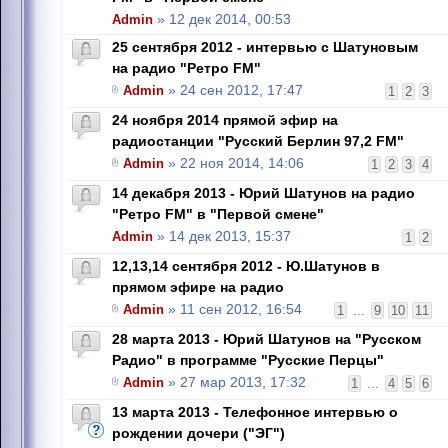
Admin
» 12 дек 2014, 00:53
25 сентября 2012 - интервью с Шатуновым
на радио "Ретро FM"
Admin
» 24 сен 2012, 17:47
1
2
3
24 ноября 2014 прямой эфир на
радиостанции "Русский Берлин 97,2 FM"
Admin
» 22 ноя 2014, 14:06
1
2
3
4
14 декабря 2013 - Юрий Шатунов на радио
"Ретро FM" в "Первой смене"
Admin
» 14 дек 2013, 15:37
1
2
12,13,14 сентября 2012 - Ю.Шатунов в
прямом эфире на радио
Admin
» 11 сен 2012, 16:54
1
...
9
10
11
28 марта 2013 - Юрий Шатунов на "Русском
Радио" в программе "Русские Перцы"
Admin
» 27 мар 2013, 17:32
1
...
4
5
6
13 марта 2013 - Телефонное интервью о
рождении дочери ("ЭГ")