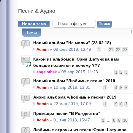
Песни
& Аудио
Новая тема
Темы
Новый альбом "Не молчи" (23.02.18)
Admin
» 09 фев 2018, 13:49
1
...
21
22
23
Какой из альбомов Юрия Шатунова вам
больше нравится и почему ???
angelothek
» 08 апр 2015, 11:23
1
2
3
Новый альбом "Любимые песни" 2019
Admin
» 10 апр 2019, 13:31
1
...
4
5
6
Анонс альбома «Любимые песни» 2019
Admin
» 22 мар 2019, 17:09
1
...
5
6
7
Премьера песни "В Рождество"
Admin
» 01 янв 2018, 15:47
1
...
8
9
10
Любимые строчки из песен Юрия Шатунова