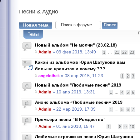
Песни
& Аудио
Новая тема
Темы
Новый альбом "Не молчи" (23.02.18)
Admin
» 09 фев 2018, 13:49
1
...
21
22
23
Какой из альбомов Юрия Шатунова вам
больше нравится и почему ???
angelothek
» 08 апр 2015, 11:23
1
2
3
Новый альбом "Любимые песни" 2019
Admin
» 10 апр 2019, 13:31
1
...
4
5
6
Анонс альбома «Любимые песни» 2019
Admin
» 22 мар 2019, 17:09
1
...
5
6
7
Премьера песни "В Рождество"
Admin
» 01 янв 2018, 15:47
1
...
8
9
10
Любимые строчки из песен Юрия Шатунова