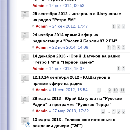
Admin
» 12 дек 2014, 00:53
25 сентября 2012 - интервью с Шатуновым
на радио "Ретро FM"
Admin
» 24 сен 2012, 17:47
1
2
3
24 ноября 2014 прямой эфир на
радиостанции "Русский Берлин 97,2 FM"
Admin
» 22 ноя 2014, 14:06
1
2
3
4
14 декабря 2013 - Юрий Шатунов на радио
"Ретро FM" в "Первой смене"
Admin
» 14 дек 2013, 15:37
1
2
12,13,14 сентября 2012 - Ю.Шатунов в
прямом эфире на радио
Admin
» 11 сен 2012, 16:54
1
...
9
10
11
28 марта 2013 - Юрий Шатунов на "Русском
Радио" в программе "Русские Перцы"
Admin
» 27 мар 2013, 17:32
1
...
4
5
6
13 марта 2013 - Телефонное интервью о
рождении дочери ("ЭГ")