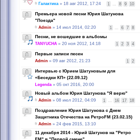
Галактика
» 18 авг 2012, 17:24
1
...
8
9
10
Премьера новой песни Юрия Шатунова
"Поезда"
Admin
» 14 июл 2014, 02:20
1
...
6
7
8
Песни, не вошедшие в альбомы
TANYUCHA
» 20 ноя 2012, 14:18
1
2
3
4
Первые записи песен
Admin
» 09 авг 2012, 21:23
1
2
Интервью с Юрием Шатуновым для
«Беседки КП» (22.09.12)
Legenda
» 05 окт 2016, 20:00
Новый альбом Юрия Шатунова "Я верю"
Admin
» 08 июл 2012, 04:09
1
...
16
17
18
Поздравление Юрия Шатунова с Днем
Защитника Отечества на РетроFM (23.02.15)
Admin
» 24 фев 2015, 13:10
11 декабря 2014 - Юрий Шатунов на "Ретро
FM" в "Первой смене"