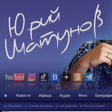
Новости
Афиша
Аудио
Фото
Биографи
»
•
•
•
Гостиная
Список форумов
Обсуждения
Песни & Аудио