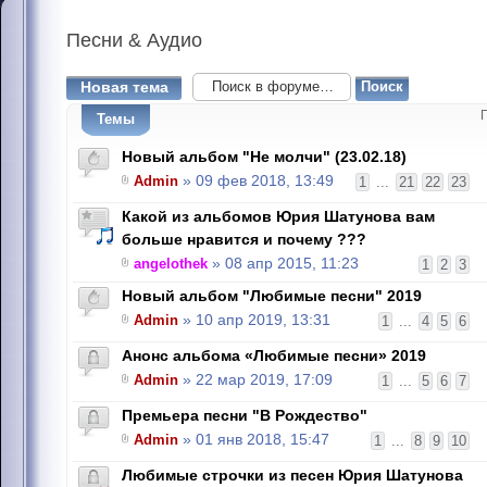
Песни
& Аудио
Новая тема
Темы
Новый альбом "Не молчи" (23.02.18)
Admin
» 09 фев 2018, 13:49
1
...
21
22
23
Какой из альбомов Юрия Шатунова вам
больше нравится и почему ???
angelothek
» 08 апр 2015, 11:23
1
2
3
Новый альбом "Любимые песни" 2019
Admin
» 10 апр 2019, 13:31
1
...
4
5
6
Анонс альбома «Любимые песни» 2019
Admin
» 22 мар 2019, 17:09
1
...
5
6
7
Премьера песни "В Рождество"
Admin
» 01 янв 2018, 15:47
1
...
8
9
10
Любимые строчки из песен Юрия Шатунова