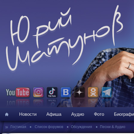
Новости
Афиша
Аудио
Фото
Биографи
»
•
•
•
Гостиная
Список форумов
Обсуждения
Песни & Аудио