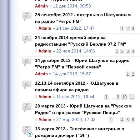
Admin
» 12 дек 2014, 00:53
25 сентября 2012 - интервью с Шатуновым
на радио "Ретро FM"
Admin
» 24 сен 2012, 17:47
1
2
3
24 ноября 2014 прямой эфир на
радиостанции "Русский Берлин 97,2 FM"
Admin
» 22 ноя 2014, 14:06
1
2
3
4
14 декабря 2013 - Юрий Шатунов на радио
"Ретро FM" в "Первой смене"
Admin
» 14 дек 2013, 15:37
1
2
12,13,14 сентября 2012 - Ю.Шатунов в
прямом эфире на радио
Admin
» 11 сен 2012, 16:54
1
...
9
10
11
28 марта 2013 - Юрий Шатунов на "Русском
Радио" в программе "Русские Перцы"
Admin
» 27 мар 2013, 17:32
1
...
4
5
6
13 марта 2013 - Телефонное интервью о
рождении дочери ("ЭГ")