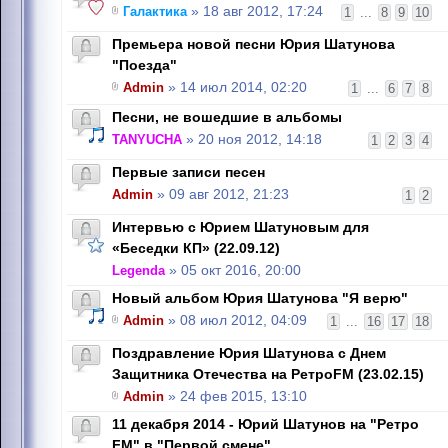
Галактика
» 18 авг 2012, 17:24
1
...
8
9
10
Премьера новой песни Юрия Шатунова
"Поезда"
Admin
» 14 июл 2014, 02:20
1
...
6
7
8
Песни, не вошедшие в альбомы
TANYUCHA
» 20 ноя 2012, 14:18
1
2
3
4
Первые записи песен
Admin
» 09 авг 2012, 21:23
1
2
Интервью с Юрием Шатуновым для
«Беседки КП» (22.09.12)
Legenda
» 05 окт 2016, 20:00
Новый альбом Юрия Шатунова "Я верю"
Admin
» 08 июл 2012, 04:09
1
...
16
17
18
Поздравление Юрия Шатунова с Днем
Защитника Отечества на РетроFM (23.02.15)
Admin
» 24 фев 2015, 13:10
11 декабря 2014 - Юрий Шатунов на "Ретро
FM" в "Первой смене"