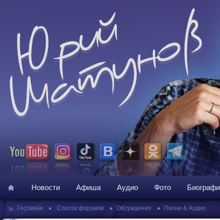
Новости
Афиша
Аудио
Фото
Биографи
»
•
•
•
Гостиная
Список форумов
Обсуждения
Песни & Аудио