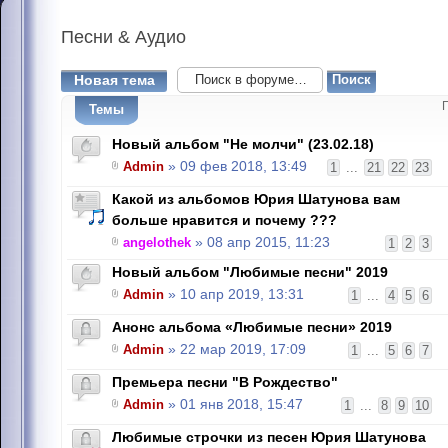
Песни
& Аудио
Новая тема
Темы
Новый альбом "Не молчи" (23.02.18)
Admin
» 09 фев 2018, 13:49
1
...
21
22
23
Какой из альбомов Юрия Шатунова вам
больше нравится и почему ???
angelothek
» 08 апр 2015, 11:23
1
2
3
Новый альбом "Любимые песни" 2019
Admin
» 10 апр 2019, 13:31
1
...
4
5
6
Анонс альбома «Любимые песни» 2019
Admin
» 22 мар 2019, 17:09
1
...
5
6
7
Премьера песни "В Рождество"
Admin
» 01 янв 2018, 15:47
1
...
8
9
10
Любимые строчки из песен Юрия Шатунова