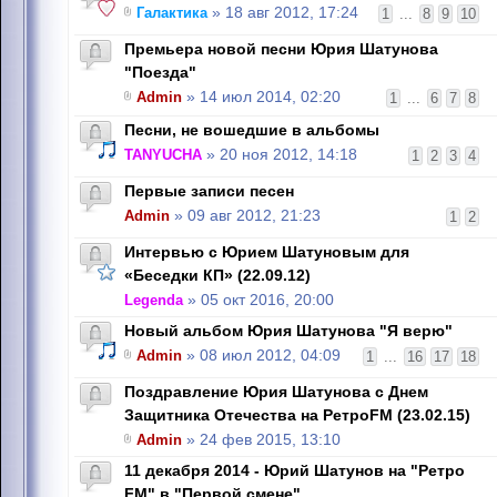
Галактика
» 18 авг 2012, 17:24
1
...
8
9
10
Премьера новой песни Юрия Шатунова
"Поезда"
Admin
» 14 июл 2014, 02:20
1
...
6
7
8
Песни, не вошедшие в альбомы
TANYUCHA
» 20 ноя 2012, 14:18
1
2
3
4
Первые записи песен
Admin
» 09 авг 2012, 21:23
1
2
Интервью с Юрием Шатуновым для
«Беседки КП» (22.09.12)
Legenda
» 05 окт 2016, 20:00
Новый альбом Юрия Шатунова "Я верю"
Admin
» 08 июл 2012, 04:09
1
...
16
17
18
Поздравление Юрия Шатунова с Днем
Защитника Отечества на РетроFM (23.02.15)
Admin
» 24 фев 2015, 13:10
11 декабря 2014 - Юрий Шатунов на "Ретро
FM" в "Первой смене"