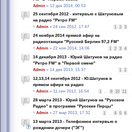
Admin
» 12 дек 2014, 00:53
25 сентября 2012 - интервью с Шатуновым
на радио "Ретро FM"
Admin
» 24 сен 2012, 17:47
1
2
3
24 ноября 2014 прямой эфир на
радиостанции "Русский Берлин 97,2 FM"
Admin
» 22 ноя 2014, 14:06
1
2
3
4
14 декабря 2013 - Юрий Шатунов на радио
"Ретро FM" в "Первой смене"
Admin
» 14 дек 2013, 15:37
1
2
12,13,14 сентября 2012 - Ю.Шатунов в
прямом эфире на радио
Admin
» 11 сен 2012, 16:54
1
...
9
10
11
28 марта 2013 - Юрий Шатунов на "Русском
Радио" в программе "Русские Перцы"
Admin
» 27 мар 2013, 17:32
1
...
4
5
6
13 марта 2013 - Телефонное интервью о
рождении дочери ("ЭГ")