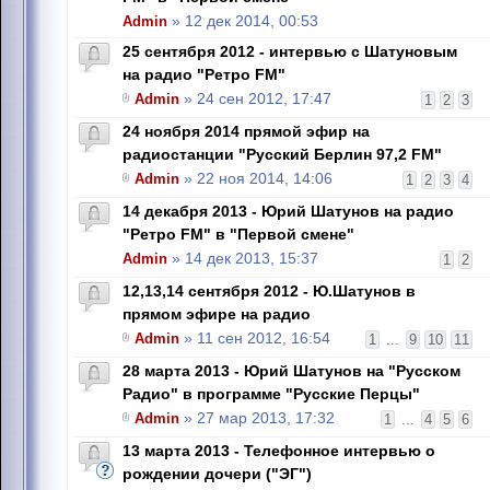
Admin
» 12 дек 2014, 00:53
25 сентября 2012 - интервью с Шатуновым
на радио "Ретро FM"
Admin
» 24 сен 2012, 17:47
1
2
3
24 ноября 2014 прямой эфир на
радиостанции "Русский Берлин 97,2 FM"
Admin
» 22 ноя 2014, 14:06
1
2
3
4
14 декабря 2013 - Юрий Шатунов на радио
"Ретро FM" в "Первой смене"
Admin
» 14 дек 2013, 15:37
1
2
12,13,14 сентября 2012 - Ю.Шатунов в
прямом эфире на радио
Admin
» 11 сен 2012, 16:54
1
...
9
10
11
28 марта 2013 - Юрий Шатунов на "Русском
Радио" в программе "Русские Перцы"
Admin
» 27 мар 2013, 17:32
1
...
4
5
6
13 марта 2013 - Телефонное интервью о
рождении дочери ("ЭГ")