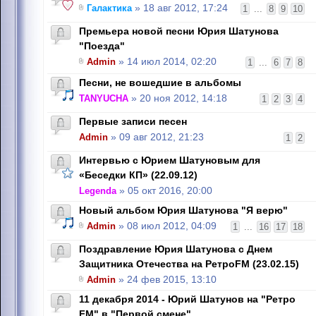
Галактика
» 18 авг 2012, 17:24
1
...
8
9
10
Премьера новой песни Юрия Шатунова
"Поезда"
Admin
» 14 июл 2014, 02:20
1
...
6
7
8
Песни, не вошедшие в альбомы
TANYUCHA
» 20 ноя 2012, 14:18
1
2
3
4
Первые записи песен
Admin
» 09 авг 2012, 21:23
1
2
Интервью с Юрием Шатуновым для
«Беседки КП» (22.09.12)
Legenda
» 05 окт 2016, 20:00
Новый альбом Юрия Шатунова "Я верю"
Admin
» 08 июл 2012, 04:09
1
...
16
17
18
Поздравление Юрия Шатунова с Днем
Защитника Отечества на РетроFM (23.02.15)
Admin
» 24 фев 2015, 13:10
11 декабря 2014 - Юрий Шатунов на "Ретро
FM" в "Первой смене"