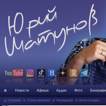
Новости
Афиша
Аудио
Фото
Биографи
»
•
•
•
Гостиная
Список форумов
Обсуждения
Песни & Аудио