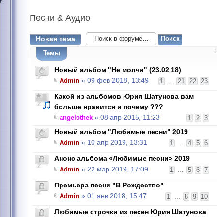
Песни
& Аудио
Новая тема
Темы
Новый альбом "Не молчи" (23.02.18)
Admin
» 09 фев 2018, 13:49
1
...
21
22
23
Какой из альбомов Юрия Шатунова вам
больше нравится и почему ???
angelothek
» 08 апр 2015, 11:23
1
2
3
Новый альбом "Любимые песни" 2019
Admin
» 10 апр 2019, 13:31
1
...
4
5
6
Анонс альбома «Любимые песни» 2019
Admin
» 22 мар 2019, 17:09
1
...
5
6
7
Премьера песни "В Рождество"
Admin
» 01 янв 2018, 15:47
1
...
8
9
10
Любимые строчки из песен Юрия Шатунова