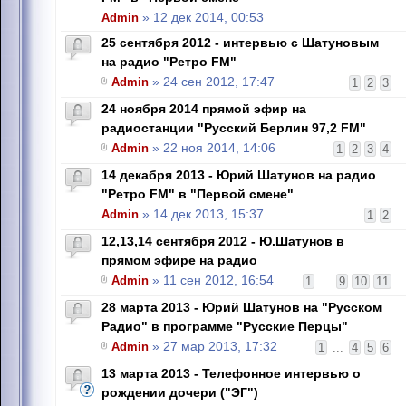
Admin
» 12 дек 2014, 00:53
25 сентября 2012 - интервью с Шатуновым
на радио "Ретро FM"
Admin
» 24 сен 2012, 17:47
1
2
3
24 ноября 2014 прямой эфир на
радиостанции "Русский Берлин 97,2 FM"
Admin
» 22 ноя 2014, 14:06
1
2
3
4
14 декабря 2013 - Юрий Шатунов на радио
"Ретро FM" в "Первой смене"
Admin
» 14 дек 2013, 15:37
1
2
12,13,14 сентября 2012 - Ю.Шатунов в
прямом эфире на радио
Admin
» 11 сен 2012, 16:54
1
...
9
10
11
28 марта 2013 - Юрий Шатунов на "Русском
Радио" в программе "Русские Перцы"
Admin
» 27 мар 2013, 17:32
1
...
4
5
6
13 марта 2013 - Телефонное интервью о
рождении дочери ("ЭГ")