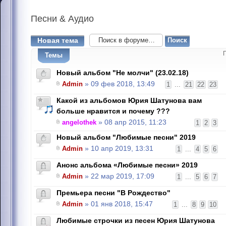
Песни
& Аудио
Новая тема
Темы
Новый альбом "Не молчи" (23.02.18)
Admin
» 09 фев 2018, 13:49
1
...
21
22
23
Какой из альбомов Юрия Шатунова вам
больше нравится и почему ???
angelothek
» 08 апр 2015, 11:23
1
2
3
Новый альбом "Любимые песни" 2019
Admin
» 10 апр 2019, 13:31
1
...
4
5
6
Анонс альбома «Любимые песни» 2019
Admin
» 22 мар 2019, 17:09
1
...
5
6
7
Премьера песни "В Рождество"
Admin
» 01 янв 2018, 15:47
1
...
8
9
10
Любимые строчки из песен Юрия Шатунова