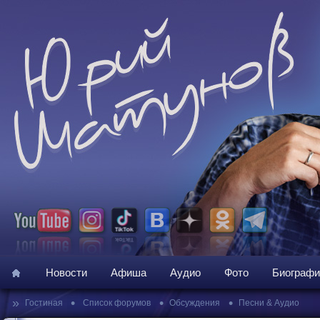
Новости
Афиша
Аудио
Фото
Биографи
»
•
•
•
Гостиная
Список форумов
Обсуждения
Песни & Аудио