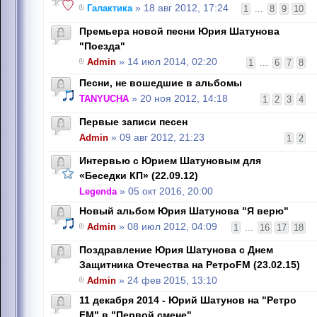
Галактика
» 18 авг 2012, 17:24
1
...
8
9
10
Премьера новой песни Юрия Шатунова
"Поезда"
Admin
» 14 июл 2014, 02:20
1
...
6
7
8
Песни, не вошедшие в альбомы
TANYUCHA
» 20 ноя 2012, 14:18
1
2
3
4
Первые записи песен
Admin
» 09 авг 2012, 21:23
1
2
Интервью с Юрием Шатуновым для
«Беседки КП» (22.09.12)
Legenda
» 05 окт 2016, 20:00
Новый альбом Юрия Шатунова "Я верю"
Admin
» 08 июл 2012, 04:09
1
...
16
17
18
Поздравление Юрия Шатунова с Днем
Защитника Отечества на РетроFM (23.02.15)
Admin
» 24 фев 2015, 13:10
11 декабря 2014 - Юрий Шатунов на "Ретро
FM" в "Первой смене"