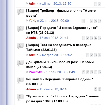
Admin
» 18 ноя 2013, 17:50
1
2
[Видео] Трейлер - фильм о клипе "А лето
цвета"
Yuriy
» 23 янв 2013, 00:00
1
...
7
8
9
[Видео] Передача "И снова Здравствуйте"
на НТВ (23.09.12)
Admin
» 18 сен 2012, 21:47
1
2
3
4
5
[Видео] Тест на звездность в передаче
Тайн.net (22.01.13)
Admin
» 02 фев 2013, 00:52
1
2
3
4
Док. фильм "Шипы белых роз". Первый
канал (21.09.13)
Procovka
» 17 сен 2013, 21:49
1
2
3
4
5
5-й канал - Передача "Закрома Родины"
(06.09.13)
Admin
» 19 сен 2013, 02:43
1
2
"Прямой эфир" - Россия. Передача "Белые
розы для "ЛМ" (17.09.13)