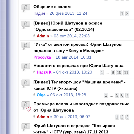
Общение с залом
Надин
» 26 фев 2013, 11:24
1
2
[Видео] Юрий Шатунов в офисе
"Одноклассников" (02.10.14)
Admin
» 03 окт 2014, 22:03
"Утка" от желтой прессы: Юрий Шатунов
подался в шоу «Хочу к Меладзе»
Procovka
» 18 авг 2014, 16:31
Новости о передачах про Юрия Шатунова
Настя К
» 04 окт 2013, 19:20
1
...
9
10
11
[Видео] Телепорт-шоу "Машина времени" -
канал ICTV (Украина)
Olga
» 06 окт 2013, 18:28
1
...
5
6
7
Премьера клипа и новогоднее поздравление
от Юрия Шатунова
Admin
» 30 дек 2013, 06:07
1
2
3
Юрий Шатунов в передаче "Козырная
жизнь" - ICTV (укр. язык) 17.11.2013