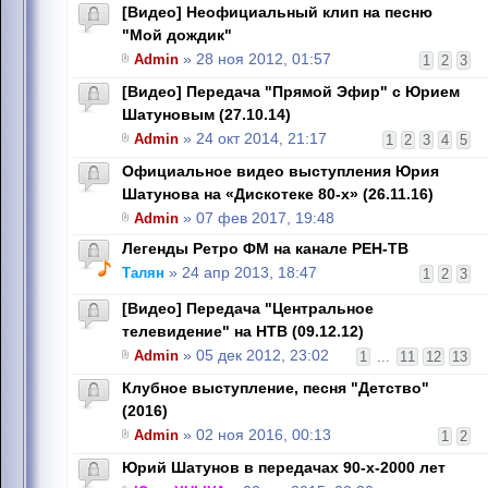
[Видео] Неофициальный клип на песню
"Мой дождик"
Admin
» 28 ноя 2012, 01:57
1
2
3
[Видео] Передача "Прямой Эфир" с Юрием
Шатуновым (27.10.14)
Admin
» 24 окт 2014, 21:17
1
2
3
4
5
Официальное видео выступления Юрия
Шатунова на «Дискотеке 80-х» (26.11.16)
Admin
» 07 фев 2017, 19:48
Легенды Ретро ФМ на канале РЕН-ТВ
Талян
» 24 апр 2013, 18:47
1
2
3
[Видео] Передача "Центральное
телевидение" на НТВ (09.12.12)
Admin
» 05 дек 2012, 23:02
1
...
11
12
13
Клубное выступление, песня "Детство"
(2016)
Admin
» 02 ноя 2016, 00:13
1
2
Юрий Шатунов в передачах 90-х-2000 лет