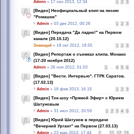
Admin
» 17 сен 2013, 12:34
1
2
3
[Видео] Неофициальный клип на песню
"Ромашки"
Admin
» 03 дек 2012, 00:28
1
2
3
[Видео] Передача "Да ладно!" на Первом
канале (20.10.12)
Знающий
» 18 окт 2012, 18:55
1
2
3
[Видео] Репортаж о съемках клипа. Монако
(17-20 ноября 2012)
Admin
» 26 ноя 2012, 01:03
1
...
4
5
6
[Видео] "Вести. Интервью". ГТРК Саратов.
(17.02.13)
Admin
» 18 фев 2013, 16:15
1
2
3
[Видео] Ток-шоу «Прямой Эфир» c Юрием
Шатуновым
Admin
» 31 июл 2012, 20:59
1
2
3
4
5
[Видео] Юрий Шатунов в передаче
"Вечерний Ургант" на Первом (27.03.13)
Admin
» 23 мар 2013, 17:44
1
...
11
12
13