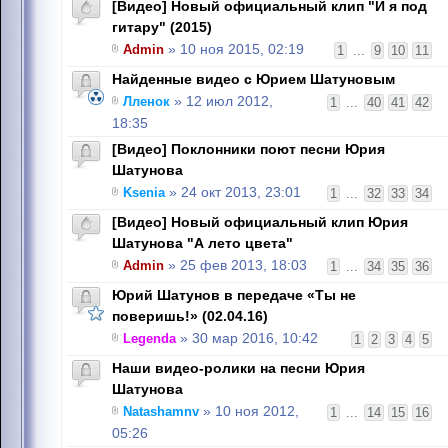
[Видео] Новый официальный клип "И я под
гитару" (2015)
Admin
» 10 ноя 2015, 02:19
1
...
9
10
11
Найденные видео с Юрием Шатуновым
Лленок
» 12 июл 2012,
1
...
40
41
42
18:35
[Видео] Поклонники поют песни Юрия
Шатунова
Ksenia
» 24 окт 2013, 23:01
1
...
32
33
34
[Видео] Новый официальный клип Юрия
Шатунова "А лето цвета"
Admin
» 25 фев 2013, 18:03
1
...
34
35
36
Юрий Шатунов в передаче «Ты не
поверишь!» (02.04.16)
Legenda
» 30 мар 2016, 10:42
1
2
3
4
5
Наши видео-ролики на песни Юрия
Шатунова
Natashamnv
» 10 ноя 2012,
1
...
14
15
16
05:26