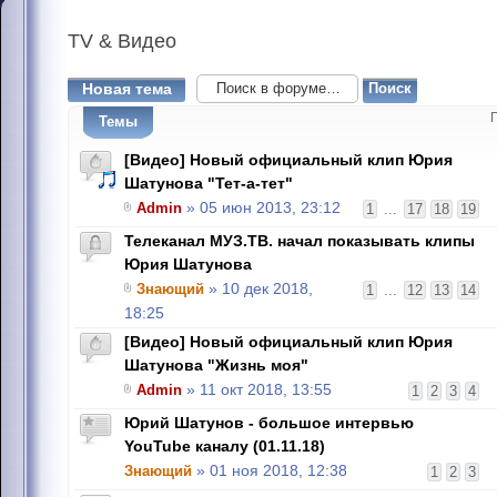
TV
& Видео
Новая тема
Темы
[Видео] Новый официальный клип Юрия
Шатунова "Тет-а-тет"
Admin
» 05 июн 2013, 23:12
1
...
17
18
19
Телеканал МУЗ.ТВ. начал показывать клипы
Юрия Шатунова
Знающий
» 10 дек 2018,
1
...
12
13
14
18:25
[Видео] Новый официальный клип Юрия
Шатунова "Жизнь моя"
Admin
» 11 окт 2018, 13:55
1
2
3
4
Юрий Шатунов - большое интервью
YouTube каналу (01.11.18)
Знающий
» 01 ноя 2018, 12:38
1
2
3