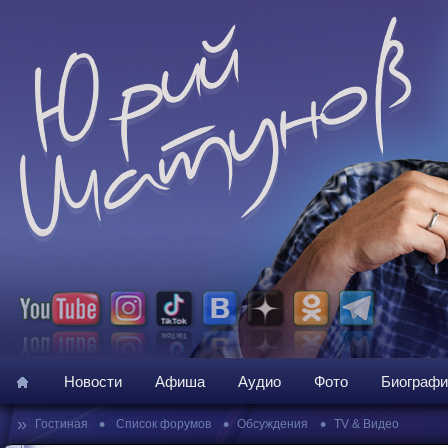
Новости
Афиша
Аудио
Фото
Биографи
»
•
•
•
Гостиная
Список форумов
Обсуждения
TV & Видео