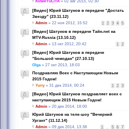
ЮлияYULIYA
» 02 авг 2015, 02:30
[Видео] Юрий Шатунов в передаче "Достать
Звезду" (23.11.12)
Admin
» 22 ноя 2012, 15:52
1
2
3
4
5
[Видео] Шатунов в передаче Тайн.net на
MTV-Russia (13.10.12)
Admin
» 13 окт 2012, 20:42
1
2
[Видео] Юрий Шатунов в передаче
"Большой чемодан" (27.10.13)
Olga
» 27 окт 2013, 18:03
Поздравляю Всех с Наступающим Новым
2015 Годом!
Yuriy
» 31 дек 2014, 00:24
1
2
3
[Видео] Юрий Шатунов поздравляет всех с
наступающим 2015 Новым Годом!
Admin
» 20 дек 2014, 18:00
Юрий Шатунов на теле-шоу "Вечерний
Ургант" (11.12.14)
Admin
» 09 дек 2014, 13:38
1
...
5
6
7