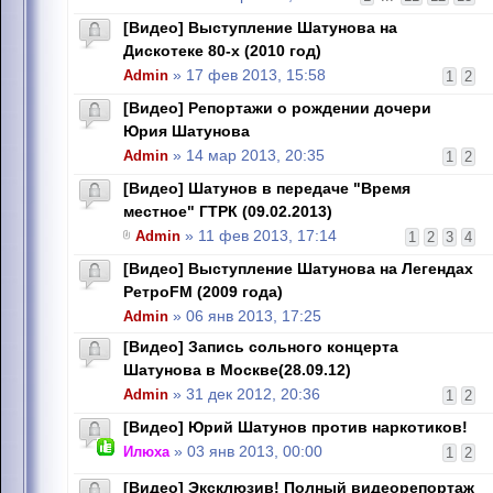
[Видео] Выступление Шатунова на
Дискотеке 80-х (2010 год)
Admin
» 17 фев 2013, 15:58
1
2
[Видео] Репортажи о рождении дочери
Юрия Шатунова
Admin
» 14 мар 2013, 20:35
1
2
[Видео] Шатунов в передаче "Время
местное" ГТРК (09.02.2013)
Admin
» 11 фев 2013, 17:14
1
2
3
4
[Видео] Выступление Шатунова на Легендах
РетроFM (2009 года)
Admin
» 06 янв 2013, 17:25
[Видео] Запись сольного концерта
Шатунова в Москве(28.09.12)
Admin
» 31 дек 2012, 20:36
1
2
[Видео] Юрий Шатунов против наркотиков!
Илюха
» 03 янв 2013, 00:00
1
2
[Видео] Эксклюзив! Полный видеорепортаж