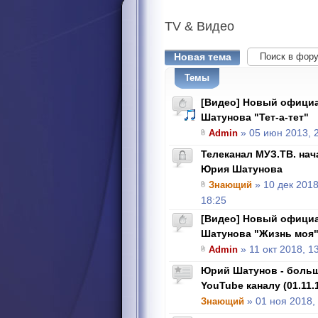
TV
& Видео
Новая тема
Темы
[Видео] Новый офици
Шатунова "Тет-а-тет"
Admin
» 05 июн 2013, 
Телеканал МУЗ.ТВ. на
Юрия Шатунова
Знающий
» 10 дек 2018
18:25
[Видео] Новый офици
Шатунова "Жизнь моя
Admin
» 11 окт 2018, 1
Юрий Шатунов - боль
YouTube каналу (01.11.
Знающий
» 01 ноя 2018,