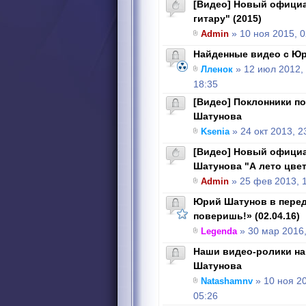
[Видео] Новый официа
гитару" (2015)
Admin
» 10 ноя 2015, 0
Найденные видео с Ю
Лленок
» 12 июл 2012,
18:35
[Видео] Поклонники п
Шатунова
Ksenia
» 24 окт 2013, 2
[Видео] Новый офици
Шатунова "А лето цве
Admin
» 25 фев 2013, 
Юрий Шатунов в перед
поверишь!» (02.04.16)
Legenda
» 30 мар 2016,
Наши видео-ролики на
Шатунова
Natashamnv
» 10 ноя 2
05:26