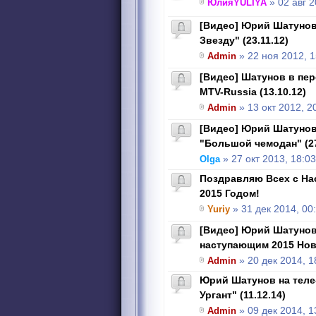
ЮлияYULIYA
» 02 авг 2
[Видео] Юрий Шатунов
Звезду" (23.11.12)
Admin
» 22 ноя 2012, 1
[Видео] Шатунов в пер
MTV-Russia (13.10.12)
Admin
» 13 окт 2012, 2
[Видео] Юрий Шатунов
"Большой чемодан" (27
Olga
» 27 окт 2013, 18:03
Поздравляю Всех с Н
2015 Годом!
Yuriy
» 31 дек 2014, 00
[Видео] Юрий Шатунов
наступающим 2015 Но
Admin
» 20 дек 2014, 1
Юрий Шатунов на теле
Ургант" (11.12.14)
Admin
» 09 дек 2014, 1