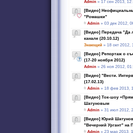
Admin
» 17 сен 2013, 12
[Видео] Неофициальны
"Ромашки"
Admin
» 03 дек 2012, 0
[Видео] Передача "Да 
канале (20.10.12)
Знающий
» 18 окт 2012, 
[Видео] Репортаж о съ
(17-20 ноября 2012)
Admin
» 26 ноя 2012, 01
[Видео] "Вести. Интер
(17.02.13)
Admin
» 18 фев 2013, 
[Видео] Ток-шоу «Пря
Шатуновым
Admin
» 31 июл 2012, 
[Видео] Юрий Шатунов
"Вечерний Ургант" на П
Admin
» 23 мар 2013, 