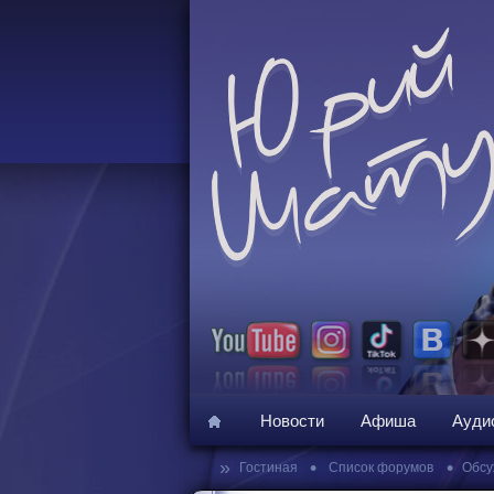
Новости
Афиша
Ауди
»
•
•
Гостиная
Список форумов
Обсу