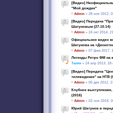
[Видео] Неофициальны
"Мой дождик"
Admin
» 28 ноя 2012, 0
[Видео] Передача "Пр
Шатуновым (27.10.14)
Admin
» 24 окт 2014, 2
Официальное видео в
Шатунова на «Дискотеке
Admin
» 07 фев 2017, 
Легенды Ретро ФМ на 
Талян
» 24 апр 2013, 18:
[Видео] Передача "Це
телевидение" на НТВ (0
Admin
» 05 дек 2012, 2
Клубное выступление, 
(2016)
Admin
» 02 ноя 2016, 0
Юрий Шатунов в переда