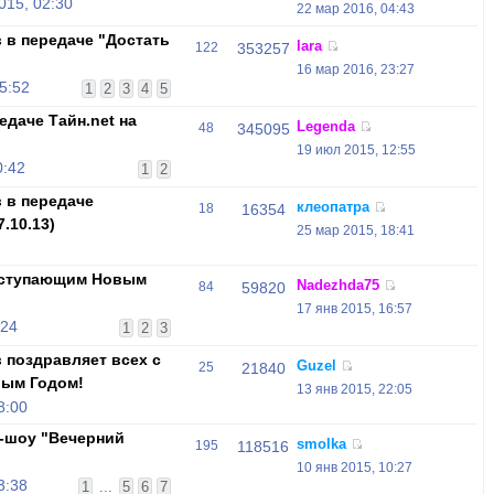
015, 02:30
22 мар 2016, 04:43
 в передаче "Достать
lara
122
353257
16 мар 2016, 23:27
5:52
1
2
3
4
5
едаче Тайн.net на
Legenda
48
345095
19 июл 2015, 12:55
0:42
1
2
 в передаче
клеопатра
18
16354
.10.13)
25 мар 2015, 18:41
аступающим Новым
Nadezhda75
84
59820
17 янв 2015, 16:57
:24
1
2
3
 поздравляет всех с
Guzel
25
21840
вым Годом!
13 янв 2015, 22:05
8:00
-шоу "Вечерний
smolka
195
118516
10 янв 2015, 10:27
3:38
1
...
5
6
7