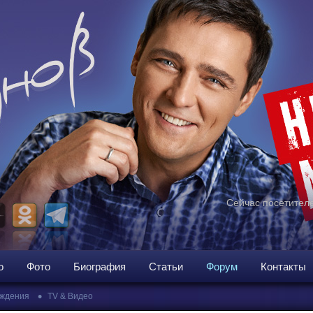
Сейчас посетителе
о
Фото
Биография
Статьи
Форум
Контакты
•
ждения
TV & Видео