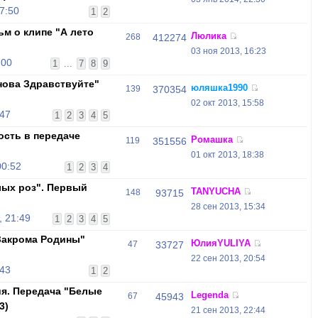
7:50
1
2
ьм о клипе "А лето
Люлика
268
412274
03 ноя 2013, 16:23
:00
1
...
7
8
9
нова Здравствуйте"
юляшка1990
139
370354
02 окт 2013, 15:58
:47
1
2
3
4
5
ность в передаче
Ромашка
119
351556
01 окт 2013, 18:38
00:52
1
2
3
4
ых роз". Первый
TANYUCHA
148
93715
28 сен 2013, 15:34
, 21:49
1
2
3
4
5
"Закрома Родины"
ЮлияYULIYA
47
33727
22 сен 2013, 20:54
:43
1
2
ия. Передача "Белые
Legenda
67
45943
3)
21 сен 2013, 22:44