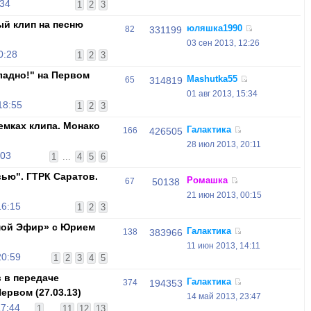
:34
1
2
3
й клип на песню
юляшка1990
82
331199
03 сен 2013, 12:26
0:28
1
2
3
ладно!" на Первом
Mashutka55
65
314819
01 авг 2013, 15:34
18:55
1
2
3
емках клипа. Монако
Галактика
166
426505
28 июл 2013, 20:11
:03
1
...
4
5
6
вью". ГТРК Саратов.
Ромашка
67
50138
21 июн 2013, 00:15
16:15
1
2
3
мой Эфир» c Юрием
Галактика
138
383966
11 июн 2013, 14:11
20:59
1
2
3
4
5
 в передаче
Галактика
374
194353
ервом (27.03.13)
14 май 2013, 23:47
17:44
1
...
11
12
13