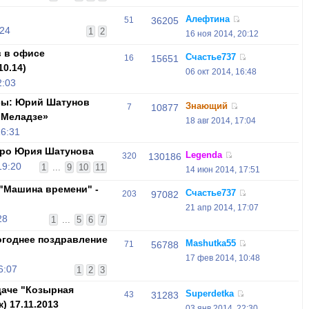
Алефтина
51
36205
:24
1
2
16 ноя 2014, 20:12
 в офисе
Счастье737
16
15651
10.14)
06 окт 2014, 16:48
2:03
ссы: Юрий Шатунов
Знающий
7
10877
 Меладзе»
18 авг 2014, 17:04
16:31
про Юрия Шатунова
Legenda
320
130186
19:20
1
...
9
10
11
14 июн 2014, 17:51
 "Машина времени" -
Счастье737
203
97082
21 апр 2014, 17:07
28
1
...
5
6
7
огоднее поздравление
Mashutka55
71
56788
17 фев 2014, 10:48
6:07
1
2
3
аче "Козырная
Superdetka
43
31283
к) 17.11.2013
03 янв 2014, 22:30