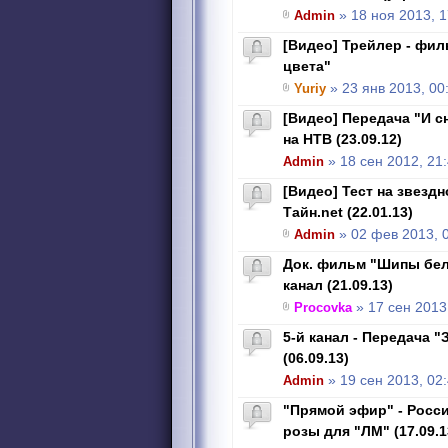
Admin
» 18 ноя 2013, 1
[Видео] Трейлер - фил
цвета"
Yuriy
» 23 янв 2013, 00
[Видео] Передача "И с
на НТВ (23.09.12)
Admin
» 18 сен 2012, 21
[Видео] Тест на звезд
Тайн.net (22.01.13)
Admin
» 02 фев 2013, 
Док. фильм "Шипы бел
канал (21.09.13)
Procovka
» 17 сен 2013
5-й канал - Передача 
(06.09.13)
Admin
» 19 сен 2013, 02
"Прямой эфир" - Росс
розы для "ЛМ" (17.09.1