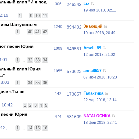
льный клип "И я под
Liz
306
246342
19 ноя 2018, 02:11
2:19
1
...
9
10
11
рием Шатуновым
Знающий
1240
894492
1
...
40
41
42
19 окт 2018, 20:49
оют песни Юрия
Ameli_89
1009
549551
12 авг 2018, 21:02
3:01
1
...
32
33
34
альный клип Юрия
anna8657
1055
573623
та"
07 июн 2018, 10:23
18:03
1
...
34
35
36
аче «Ты не
Галактика
142
173857
22 мар 2018, 12:14
 10:42
1
2
3
4
5
 песни Юрия
NATALOCHKA
474
531609
18 фев 2018, 22:41
012,
1
...
14
15
16