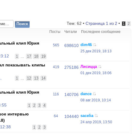
Тем: 62 •
Страница
1
из
2
•
1
2
Посты
Читали
Последнее сообщение
альный клип Юрия
dim46
565
698610
25 дек 2019, 18:13
23:12
1
...
17
18
19
чал показывать клипы
Лисицца
419
275186
01 дек 2019, 18:06
,
1
...
12
13
14
альный клип Юрия
dance
116
140706
"
08 авг 2019, 10:14
3:55
1
2
3
4
шое интервью
sacelia
64
104440
18)
24 апр 2019, 13:50
 12:38
1
2
3