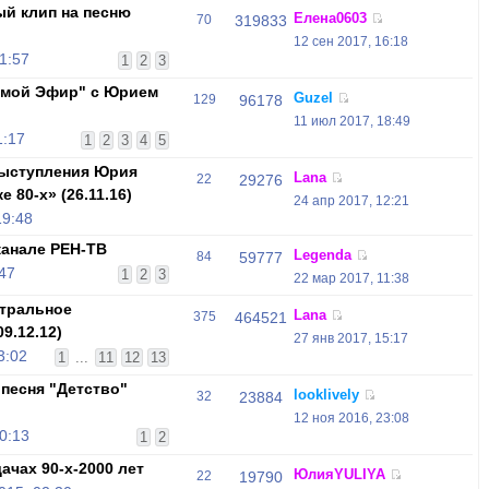
й клип на песню
Елена0603
70
319833
12 сен 2017, 16:18
1:57
1
2
3
ямой Эфир" с Юрием
Guzel
129
96178
11 июл 2017, 18:49
1:17
1
2
3
4
5
ыступления Юрия
Lana
22
29276
 80-х» (26.11.16)
24 апр 2017, 12:21
19:48
канале РЕН-ТВ
Legenda
84
59777
47
1
2
3
22 мар 2017, 11:38
нтральное
Lana
375
464521
9.12.12)
27 янв 2017, 15:17
3:02
1
...
11
12
13
песня "Детство"
looklively
32
23884
12 ноя 2016, 23:08
0:13
1
2
чах 90-х-2000 лет
ЮлияYULIYA
22
19790