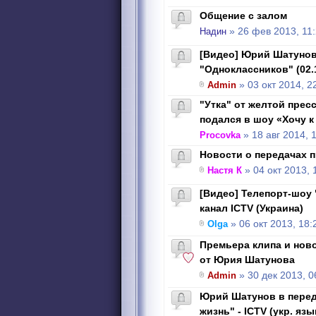
Общение с залом
Надин
» 26 фев 2013, 11
[Видео] Юрий Шатунов
"Одноклассников" (02.
Admin
» 03 окт 2014, 2
"Утка" от желтой пре
подался в шоу «Хочу к
Procovka
» 18 авг 2014, 
Новости о передачах 
Настя К
» 04 окт 2013, 
[Видео] Телепорт-шоу
канал ICTV (Украина)
Olga
» 06 окт 2013, 18:
Премьера клипа и нов
от Юрия Шатунова
Admin
» 30 дек 2013, 0
Юрий Шатунов в перед
жизнь" - ICTV (укр. язы