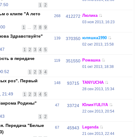
7:50
1
2
ьм о клипе "А лето
Люлика
268
412272
03 ноя 2013, 16:23
:00
1
...
7
8
9
нова Здравствуйте"
юляшка1990
139
370350
02 окт 2013, 15:58
:47
1
2
3
4
5
ность в передаче
Ромашка
119
351550
01 окт 2013, 18:38
00:52
1
2
3
4
ых роз". Первый
TANYUCHA
148
93715
28 сен 2013, 15:34
, 21:49
1
2
3
4
5
"Закрома Родины"
ЮлияYULIYA
47
33724
22 сен 2013, 20:54
:43
1
2
ия. Передача "Белые
Legenda
67
45943
3)
21 сен 2013, 22:44