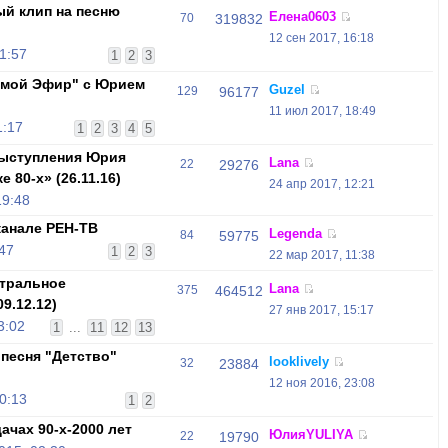
й клип на песню
Елена0603
70
319832
12 сен 2017, 16:18
1:57
1
2
3
ямой Эфир" с Юрием
Guzel
129
96177
11 июл 2017, 18:49
1:17
1
2
3
4
5
ыступления Юрия
Lana
22
29276
 80-х» (26.11.16)
24 апр 2017, 12:21
19:48
канале РЕН-ТВ
Legenda
84
59775
47
1
2
3
22 мар 2017, 11:38
нтральное
Lana
375
464512
9.12.12)
27 янв 2017, 15:17
3:02
1
...
11
12
13
песня "Детство"
looklively
32
23884
12 ноя 2016, 23:08
0:13
1
2
чах 90-х-2000 лет
ЮлияYULIYA
22
19790