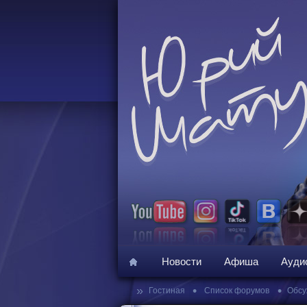
Новости
Афиша
Ауди
»
•
•
Гостиная
Список форумов
Обсу