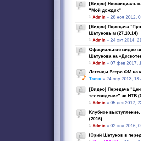
[Видео] Неофициальны
"Мой дождик"
Admin
» 28 ноя 2012, 0
[Видео] Передача "Пр
Шатуновым (27.10.14)
Admin
» 24 окт 2014, 2
Официальное видео в
Шатунова на «Дискотеке
Admin
» 07 фев 2017, 
Легенды Ретро ФМ на 
Талян
» 24 апр 2013, 18:
[Видео] Передача "Це
телевидение" на НТВ (0
Admin
» 05 дек 2012, 2
Клубное выступление, 
(2016)
Admin
» 02 ноя 2016, 0
Юрий Шатунов в переда