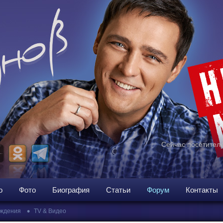
Сейчас посетителе
о
Фото
Биография
Статьи
Форум
Контакты
•
ждения
TV & Видео