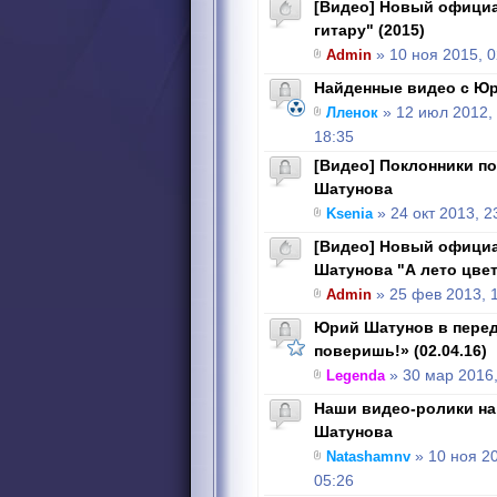
[Видео] Новый официа
гитару" (2015)
Admin
» 10 ноя 2015, 0
Найденные видео с Ю
Лленок
» 12 июл 2012,
18:35
[Видео] Поклонники п
Шатунова
Ksenia
» 24 окт 2013, 2
[Видео] Новый офици
Шатунова "А лето цве
Admin
» 25 фев 2013, 
Юрий Шатунов в перед
поверишь!» (02.04.16)
Legenda
» 30 мар 2016,
Наши видео-ролики на
Шатунова
Natashamnv
» 10 ноя 2
05:26