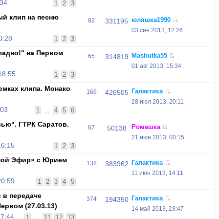
:34
1
2
3
й клип на песню
юляшка1990
82
331195
03 сен 2013, 12:26
0:28
1
2
3
ладно!" на Первом
Mashutka55
65
314819
01 авг 2013, 15:34
18:55
1
2
3
емках клипа. Монако
Галактика
166
426505
28 июл 2013, 20:11
:03
1
...
4
5
6
вью". ГТРК Саратов.
Ромашка
67
50138
21 июн 2013, 00:15
16:15
1
2
3
мой Эфир» c Юрием
Галактика
138
383962
11 июн 2013, 14:11
20:59
1
2
3
4
5
 в передаче
Галактика
374
194350
ервом (27.03.13)
14 май 2013, 23:47
17:44
1
...
11
12
13