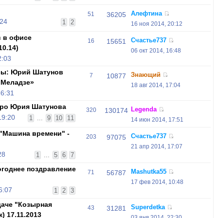
Алефтина
51
36205
:24
1
2
16 ноя 2014, 20:12
 в офисе
Счастье737
16
15651
10.14)
06 окт 2014, 16:48
2:03
ссы: Юрий Шатунов
Знающий
7
10877
 Меладзе»
18 авг 2014, 17:04
16:31
про Юрия Шатунова
Legenda
320
130174
19:20
1
...
9
10
11
14 июн 2014, 17:51
 "Машина времени" -
Счастье737
203
97075
21 апр 2014, 17:07
28
1
...
5
6
7
огоднее поздравление
Mashutka55
71
56787
17 фев 2014, 10:48
6:07
1
2
3
аче "Козырная
Superdetka
43
31281
к) 17.11.2013
03 янв 2014, 22:30