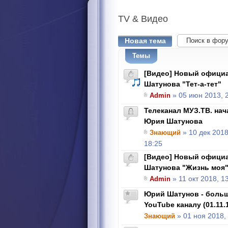
TV
& Видео
Новая тема
Темы
[Видео] Новый офици
Шатунова "Тет-а-тет"
Admin
» 05 июн 2013, 
Телеканал МУЗ.ТВ. на
Юрия Шатунова
Знающий
» 10 дек 2018
18:25
[Видео] Новый офици
Шатунова "Жизнь моя
Admin
» 11 окт 2018, 1
Юрий Шатунов - боль
YouTube каналу (01.11.
Знающий
» 01 ноя 2018,