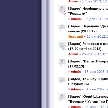
Admin
» 17 сен 2013, 12
[Видео] Неофициальны
"Ромашки"
Admin
» 03 дек 2012, 0
[Видео] Передача "Да 
канале (20.10.12)
Знающий
» 18 окт 2012, 
[Видео] Репортаж о съ
(17-20 ноября 2012)
Admin
» 26 ноя 2012, 01
[Видео] "Вести. Интер
(17.02.13)
Admin
» 18 фев 2013, 
[Видео] Ток-шоу «Пря
Шатуновым
Admin
» 31 июл 2012, 
[Видео] Юрий Шатунов
"Вечерний Ургант" на П
Admin
» 23 мар 2013, 