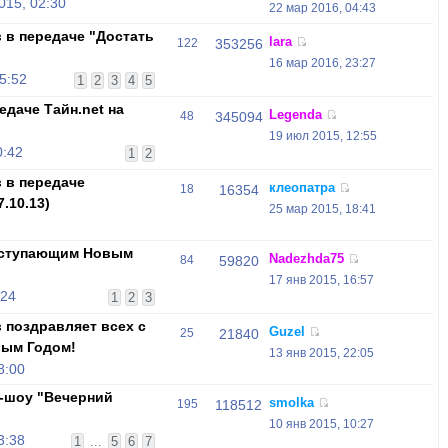
015, 02:30
22 мар 2016, 04:43
 в передаче "Достать
lara
122
353256
16 мар 2016, 23:27
5:52
1
2
3
4
5
едаче Тайн.net на
Legenda
48
345094
19 июл 2015, 12:55
0:42
1
2
 в передаче
клеопатра
18
16354
.10.13)
25 мар 2015, 18:41
аступающим Новым
Nadezhda75
84
59820
17 янв 2015, 16:57
:24
1
2
3
 поздравляет всех с
Guzel
25
21840
вым Годом!
13 янв 2015, 22:05
8:00
-шоу "Вечерний
smolka
195
118512
10 янв 2015, 10:27
3:38
1
...
5
6
7