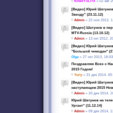
ЮлияYULIYA
» 02 авг 2
[Видео] Юрий Шатунов
Звезду" (23.11.12)
Admin
» 22 ноя 2012, 1
[Видео] Шатунов в пер
MTV-Russia (13.10.12)
Admin
» 13 окт 2012, 2
[Видео] Юрий Шатунов
"Большой чемодан" (27
Olga
» 27 окт 2013, 18:03
Поздравляю Всех с Н
2015 Годом!
Yuriy
» 31 дек 2014, 00
[Видео] Юрий Шатунов
наступающим 2015 Но
Admin
» 20 дек 2014, 1
Юрий Шатунов на теле
Ургант" (11.12.14)
Admin
» 09 дек 2014, 1