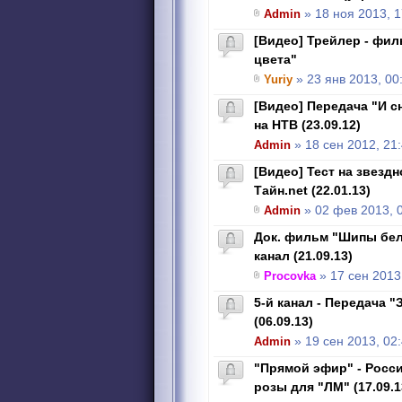
Admin
» 18 ноя 2013, 1
[Видео] Трейлер - фил
цвета"
Yuriy
» 23 янв 2013, 00
[Видео] Передача "И с
на НТВ (23.09.12)
Admin
» 18 сен 2012, 21
[Видео] Тест на звезд
Тайн.net (22.01.13)
Admin
» 02 фев 2013, 
Док. фильм "Шипы бел
канал (21.09.13)
Procovka
» 17 сен 2013
5-й канал - Передача 
(06.09.13)
Admin
» 19 сен 2013, 02
"Прямой эфир" - Росс
розы для "ЛМ" (17.09.1