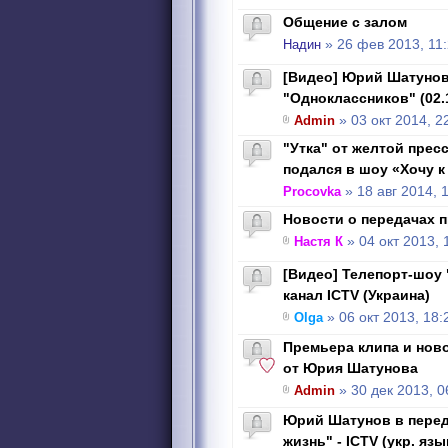
Общение с залом
Надин
» 26 фев 2013, 11
[Видео] Юрий Шатунов
"Одноклассников" (02.
Admin
» 03 окт 2014, 2
"Утка" от желтой пре
подался в шоу «Хочу к
Procovka
» 18 авг 2014, 
Новости о передачах 
Настя К
» 04 окт 2013, 
[Видео] Телепорт-шоу
канал ICTV (Украина)
Olga
» 06 окт 2013, 18:
Премьера клипа и нов
от Юрия Шатунова
Admin
» 30 дек 2013, 0
Юрий Шатунов в перед
жизнь" - ICTV (укр. язы