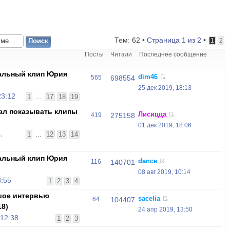
Тем: 62 •
Страница
1
из
2
•
1
2
Посты
Читали
Последнее сообщение
альный клип Юрия
dim46
565
698554
25 дек 2019, 18:13
23:12
1
...
17
18
19
чал показывать клипы
Лисицца
419
275158
01 дек 2019, 18:06
,
1
...
12
13
14
альный клип Юрия
dance
116
140701
"
08 авг 2019, 10:14
3:55
1
2
3
4
шое интервью
sacelia
64
104407
18)
24 апр 2019, 13:50
 12:38
1
2
3