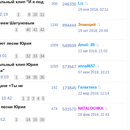
льный клип "И я под
Liz
306
246330
19 ноя 2018, 02:11
2:19
1
...
9
10
11
рием Шатуновым
Знающий
1240
894444
1
...
40
41
42
19 окт 2018, 20:49
оют песни Юрия
Ameli_89
1009
549509
12 авг 2018, 21:02
3:01
1
...
32
33
34
альный клип Юрия
anna8657
1055
573567
та"
07 июн 2018, 10:23
18:03
1
...
34
35
36
аче «Ты не
Галактика
142
173845
22 мар 2018, 12:14
 10:42
1
2
3
4
5
 песни Юрия
NATALOCHKA
474
531570
18 фев 2018, 22:41
012,
1
...
14
15
16