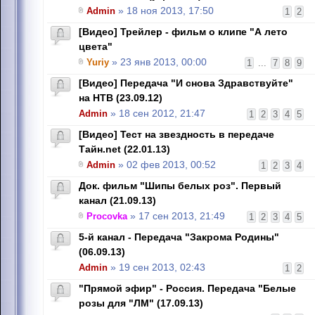
Admin
» 18 ноя 2013, 17:50
1
2
[Видео] Трейлер - фильм о клипе "А лето
цвета"
Yuriy
» 23 янв 2013, 00:00
1
...
7
8
9
[Видео] Передача "И снова Здравствуйте"
на НТВ (23.09.12)
Admin
» 18 сен 2012, 21:47
1
2
3
4
5
[Видео] Тест на звездность в передаче
Тайн.net (22.01.13)
Admin
» 02 фев 2013, 00:52
1
2
3
4
Док. фильм "Шипы белых роз". Первый
канал (21.09.13)
Procovka
» 17 сен 2013, 21:49
1
2
3
4
5
5-й канал - Передача "Закрома Родины"
(06.09.13)
Admin
» 19 сен 2013, 02:43
1
2
"Прямой эфир" - Россия. Передача "Белые
розы для "ЛМ" (17.09.13)