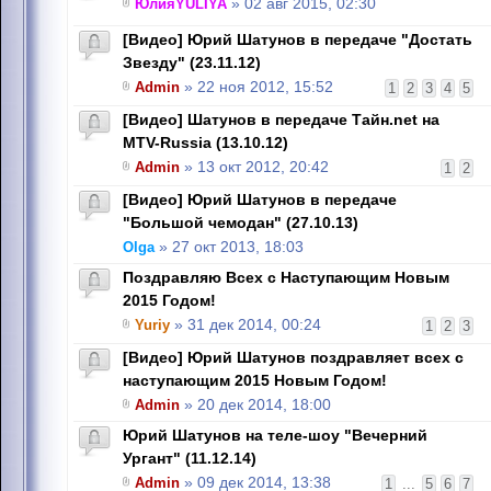
ЮлияYULIYA
» 02 авг 2015, 02:30
[Видео] Юрий Шатунов в передаче "Достать
Звезду" (23.11.12)
Admin
» 22 ноя 2012, 15:52
1
2
3
4
5
[Видео] Шатунов в передаче Тайн.net на
MTV-Russia (13.10.12)
Admin
» 13 окт 2012, 20:42
1
2
[Видео] Юрий Шатунов в передаче
"Большой чемодан" (27.10.13)
Olga
» 27 окт 2013, 18:03
Поздравляю Всех с Наступающим Новым
2015 Годом!
Yuriy
» 31 дек 2014, 00:24
1
2
3
[Видео] Юрий Шатунов поздравляет всех с
наступающим 2015 Новым Годом!
Admin
» 20 дек 2014, 18:00
Юрий Шатунов на теле-шоу "Вечерний
Ургант" (11.12.14)
Admin
» 09 дек 2014, 13:38
1
...
5
6
7