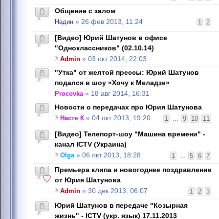
Общение с залом
Надин
» 26 фев 2013, 11:24
1
2
[Видео] Юрий Шатунов в офисе
"Одноклассников" (02.10.14)
Admin
» 03 окт 2014, 22:03
"Утка" от желтой прессы: Юрий Шатунов
подался в шоу «Хочу к Меладзе»
Procovka
» 18 авг 2014, 16:31
Новости о передачах про Юрия Шатунова
Настя К
» 04 окт 2013, 19:20
1
...
9
10
11
[Видео] Телепорт-шоу "Машина времени" -
канал ICTV (Украина)
Olga
» 06 окт 2013, 18:28
1
...
5
6
7
Премьера клипа и новогоднее поздравление
от Юрия Шатунова
Admin
» 30 дек 2013, 06:07
1
2
3
Юрий Шатунов в передаче "Козырная
жизнь" - ICTV (укр. язык) 17.11.2013