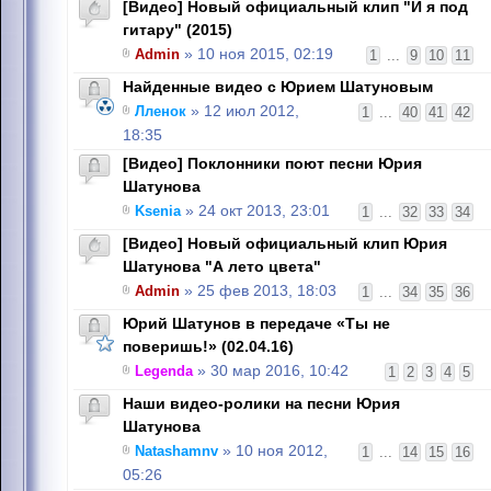
[Видео] Новый официальный клип "И я под
гитару" (2015)
Admin
» 10 ноя 2015, 02:19
1
...
9
10
11
Найденные видео с Юрием Шатуновым
Лленок
» 12 июл 2012,
1
...
40
41
42
18:35
[Видео] Поклонники поют песни Юрия
Шатунова
Ksenia
» 24 окт 2013, 23:01
1
...
32
33
34
[Видео] Новый официальный клип Юрия
Шатунова "А лето цвета"
Admin
» 25 фев 2013, 18:03
1
...
34
35
36
Юрий Шатунов в передаче «Ты не
поверишь!» (02.04.16)
Legenda
» 30 мар 2016, 10:42
1
2
3
4
5
Наши видео-ролики на песни Юрия
Шатунова
Natashamnv
» 10 ноя 2012,
1
...
14
15
16
05:26