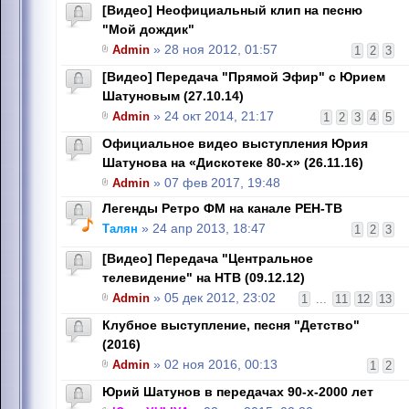
[Видео] Неофициальный клип на песню
"Мой дождик"
Admin
» 28 ноя 2012, 01:57
1
2
3
[Видео] Передача "Прямой Эфир" с Юрием
Шатуновым (27.10.14)
Admin
» 24 окт 2014, 21:17
1
2
3
4
5
Официальное видео выступления Юрия
Шатунова на «Дискотеке 80-х» (26.11.16)
Admin
» 07 фев 2017, 19:48
Легенды Ретро ФМ на канале РЕН-ТВ
Талян
» 24 апр 2013, 18:47
1
2
3
[Видео] Передача "Центральное
телевидение" на НТВ (09.12.12)
Admin
» 05 дек 2012, 23:02
1
...
11
12
13
Клубное выступление, песня "Детство"
(2016)
Admin
» 02 ноя 2016, 00:13
1
2
Юрий Шатунов в передачах 90-х-2000 лет