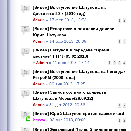
[Видео] Выступление Шатунова на
Дискотеке 80-х (2010 год)
Admin
» 17 фев 2013, 15:58
1
2
[Видео] Репортажи о рождении дочери
Юрия Шатунова
Admin
» 14 мар 2013, 20:35
1
2
[Видео] Шатунов в передаче "Время
местное" ГТРК (09.02.2013)
Admin
» 11 фев 2013, 17:14
1
2
3
4
[Видео] Выступление Шатунова на Легендах
РетроFM (2009 года)
Admin
» 06 янв 2013, 17:25
[Видео] Запись сольного концерта
Шатунова в Москве(28.09.12)
Admin
» 31 дек 2012, 20:36
1
2
[Видео] Юрий Шатунов против наркотиков!
Илюха
» 03 янв 2013, 00:00
1
2
[Видео] Эксклюзив! Полный видеорепортаж