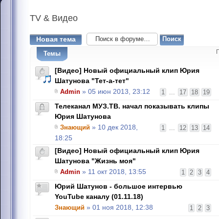
TV
& Видео
Новая тема
Темы
[Видео] Новый официальный клип Юрия
Шатунова "Тет-а-тет"
Admin
» 05 июн 2013, 23:12
1
...
17
18
19
Телеканал МУЗ.ТВ. начал показывать клипы
Юрия Шатунова
Знающий
» 10 дек 2018,
1
...
12
13
14
18:25
[Видео] Новый официальный клип Юрия
Шатунова "Жизнь моя"
Admin
» 11 окт 2018, 13:55
1
2
3
4
Юрий Шатунов - большое интервью
YouTube каналу (01.11.18)
Знающий
» 01 ноя 2018, 12:38
1
2
3