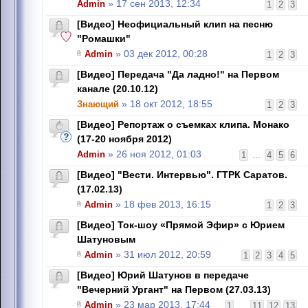
Admin
» 17 сен 2013, 12:34
1
2
3
[Видео] Неофициальный клип на песню
"Ромашки"
Admin
» 03 дек 2012, 00:28
1
2
3
[Видео] Передача "Да ладно!" на Первом
канале (20.10.12)
Знающий
» 18 окт 2012, 18:55
1
2
3
[Видео] Репортаж о съемках клипа. Монако
(17-20 ноября 2012)
Admin
» 26 ноя 2012, 01:03
1
...
4
5
6
[Видео] "Вести. Интервью". ГТРК Саратов.
(17.02.13)
Admin
» 18 фев 2013, 16:15
1
2
3
[Видео] Ток-шоу «Прямой Эфир» c Юрием
Шатуновым
Admin
» 31 июл 2012, 20:59
1
2
3
4
5
[Видео] Юрий Шатунов в передаче
"Вечерний Ургант" на Первом (27.03.13)
Admin
» 23 мар 2013, 17:44
1
...
11
12
13