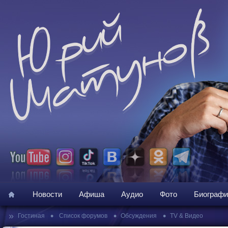
Новости
Афиша
Аудио
Фото
Биографи
»
•
•
•
Гостиная
Список форумов
Обсуждения
TV & Видео