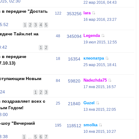
015, 02:30
22 мар 2016, 04:43
 в передаче "Достать
lara
122
353256
16 мар 2016, 23:27
5:52
1
2
3
4
5
едаче Тайн.net на
Legenda
48
345094
19 июл 2015, 12:55
0:42
1
2
 в передаче
клеопатра
18
16354
.10.13)
25 мар 2015, 18:41
аступающим Новым
Nadezhda75
84
59820
17 янв 2015, 16:57
:24
1
2
3
 поздравляет всех с
Guzel
25
21840
вым Годом!
13 янв 2015, 22:05
8:00
-шоу "Вечерний
smolka
195
118512
10 янв 2015, 10:27
3:38
1
...
5
6
7