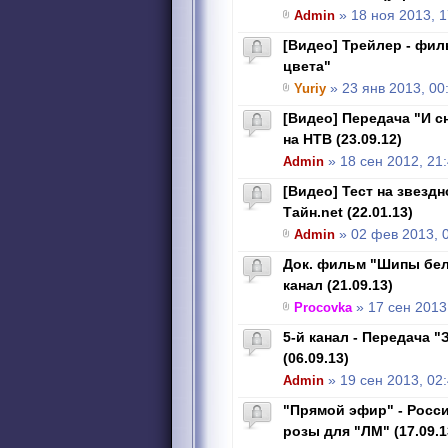
Admin
» 18 ноя 2013, 1
[Видео] Трейлер - фил
цвета"
Yuriy
» 23 янв 2013, 00
[Видео] Передача "И с
на НТВ (23.09.12)
Admin
» 18 сен 2012, 21
[Видео] Тест на звезд
Тайн.net (22.01.13)
Admin
» 02 фев 2013, 
Док. фильм "Шипы бел
канал (21.09.13)
Procovka
» 17 сен 2013
5-й канал - Передача 
(06.09.13)
Admin
» 19 сен 2013, 02
"Прямой эфир" - Росс
розы для "ЛМ" (17.09.1