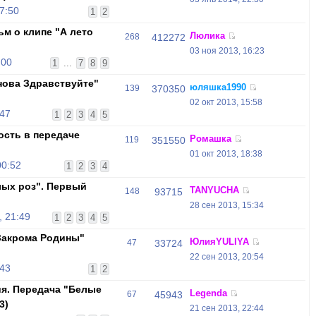
7:50
1
2
ьм о клипе "А лето
Люлика
268
412272
03 ноя 2013, 16:23
:00
1
...
7
8
9
нова Здравствуйте"
юляшка1990
139
370350
02 окт 2013, 15:58
:47
1
2
3
4
5
ность в передаче
Ромашка
119
351550
01 окт 2013, 18:38
00:52
1
2
3
4
ых роз". Первый
TANYUCHA
148
93715
28 сен 2013, 15:34
, 21:49
1
2
3
4
5
"Закрома Родины"
ЮлияYULIYA
47
33724
22 сен 2013, 20:54
:43
1
2
ия. Передача "Белые
Legenda
67
45943
3)
21 сен 2013, 22:44