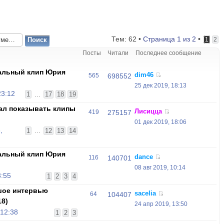
Тем: 62 •
Страница
1
из
2
•
1
2
Посты
Читали
Последнее сообщение
альный клип Юрия
dim46
565
698552
25 дек 2019, 18:13
23:12
1
...
17
18
19
чал показывать клипы
Лисицца
419
275157
01 дек 2019, 18:06
,
1
...
12
13
14
альный клип Юрия
dance
116
140701
"
08 авг 2019, 10:14
3:55
1
2
3
4
шое интервью
sacelia
64
104407
18)
24 апр 2019, 13:50
 12:38
1
2
3