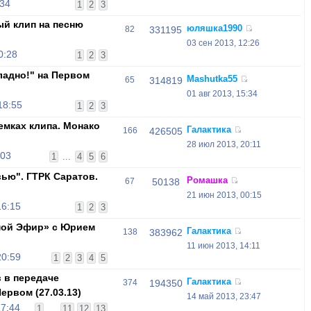
:34
1
2
3
й клип на песню
юляшка1990
82
331195
03 сен 2013, 12:26
0:28
1
2
3
ладно!" на Первом
Mashutka55
65
314819
01 авг 2013, 15:34
18:55
1
2
3
емках клипа. Монако
Галактика
166
426505
28 июл 2013, 20:11
:03
1
...
4
5
6
вью". ГТРК Саратов.
Ромашка
67
50138
21 июн 2013, 00:15
16:15
1
2
3
мой Эфир» c Юрием
Галактика
138
383962
11 июн 2013, 14:11
20:59
1
2
3
4
5
 в передаче
Галактика
374
194350
ервом (27.03.13)
14 май 2013, 23:47
17:44
1
...
11
12
13