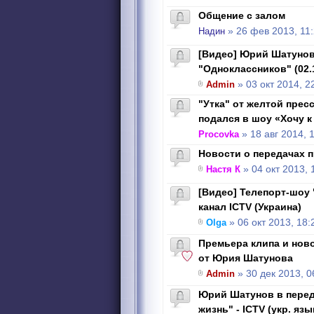
Общение с залом
Надин
» 26 фев 2013, 11
[Видео] Юрий Шатунов
"Одноклассников" (02.
Admin
» 03 окт 2014, 2
"Утка" от желтой пре
подался в шоу «Хочу к
Procovka
» 18 авг 2014, 
Новости о передачах 
Настя К
» 04 окт 2013, 
[Видео] Телепорт-шоу
канал ICTV (Украина)
Olga
» 06 окт 2013, 18:
Премьера клипа и нов
от Юрия Шатунова
Admin
» 30 дек 2013, 0
Юрий Шатунов в перед
жизнь" - ICTV (укр. язы