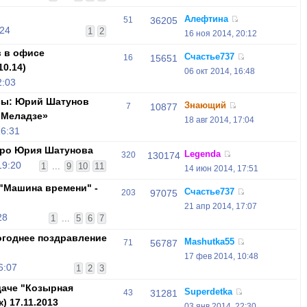
Алефтина
51
36205
:24
1
2
16 ноя 2014, 20:12
 в офисе
Счастье737
16
15651
10.14)
06 окт 2014, 16:48
2:03
ссы: Юрий Шатунов
Знающий
7
10877
 Меладзе»
18 авг 2014, 17:04
16:31
про Юрия Шатунова
Legenda
320
130174
19:20
1
...
9
10
11
14 июн 2014, 17:51
 "Машина времени" -
Счастье737
203
97075
21 апр 2014, 17:07
28
1
...
5
6
7
огоднее поздравление
Mashutka55
71
56787
17 фев 2014, 10:48
6:07
1
2
3
аче "Козырная
Superdetka
43
31281
к) 17.11.2013
03 янв 2014, 22:30