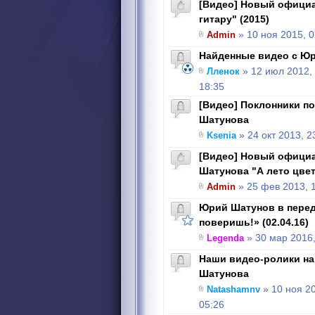
[Видео] Новый официа
гитару" (2015)
Admin
» 10 ноя 2015, 0
Найденные видео с Ю
Лленок
» 12 июл 2012,
18:35
[Видео] Поклонники п
Шатунова
Ksenia
» 24 окт 2013, 2
[Видео] Новый офици
Шатунова "А лето цве
Admin
» 25 фев 2013, 
Юрий Шатунов в перед
поверишь!» (02.04.16)
Legenda
» 30 мар 2016,
Наши видео-ролики на
Шатунова
Natashamnv
» 10 ноя 2
05:26