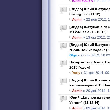
ЮлияYULIYA
» 02 авг 2
[Видео] Юрий Шатунов
Звезду" (23.11.12)
Admin
» 22 ноя 2012, 1
[Видео] Шатунов в пер
MTV-Russia (13.10.12)
Admin
» 13 окт 2012, 2
[Видео] Юрий Шатунов
"Большой чемодан" (27
Olga
» 27 окт 2013, 18:03
Поздравляю Всех с Н
2015 Годом!
Yuriy
» 31 дек 2014, 00
[Видео] Юрий Шатунов
наступающим 2015 Но
Admin
» 20 дек 2014, 1
Юрий Шатунов на теле
Ургант" (11.12.14)
Admin
» 09 дек 2014, 1