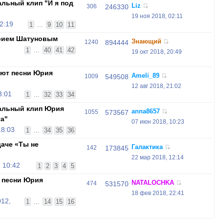
льный клип "И я под
Liz
306
246330
19 ноя 2018, 02:11
2:19
1
...
9
10
11
рием Шатуновым
Знающий
1240
894444
1
...
40
41
42
19 окт 2018, 20:49
оют песни Юрия
Ameli_89
1009
549508
12 авг 2018, 21:02
3:01
1
...
32
33
34
альный клип Юрия
anna8657
1055
573567
та"
07 июн 2018, 10:23
18:03
1
...
34
35
36
аче «Ты не
Галактика
142
173845
22 мар 2018, 12:14
 10:42
1
2
3
4
5
 песни Юрия
NATALOCHKA
474
531570
18 фев 2018, 22:41
012,
1
...
14
15
16