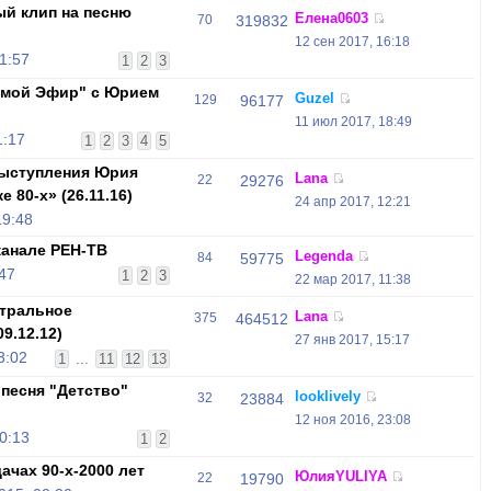
й клип на песню
Елена0603
70
319832
12 сен 2017, 16:18
1:57
1
2
3
ямой Эфир" с Юрием
Guzel
129
96177
11 июл 2017, 18:49
1:17
1
2
3
4
5
ыступления Юрия
Lana
22
29276
 80-х» (26.11.16)
24 апр 2017, 12:21
19:48
канале РЕН-ТВ
Legenda
84
59775
47
1
2
3
22 мар 2017, 11:38
нтральное
Lana
375
464512
9.12.12)
27 янв 2017, 15:17
3:02
1
...
11
12
13
песня "Детство"
looklively
32
23884
12 ноя 2016, 23:08
0:13
1
2
чах 90-х-2000 лет
ЮлияYULIYA
22
19790