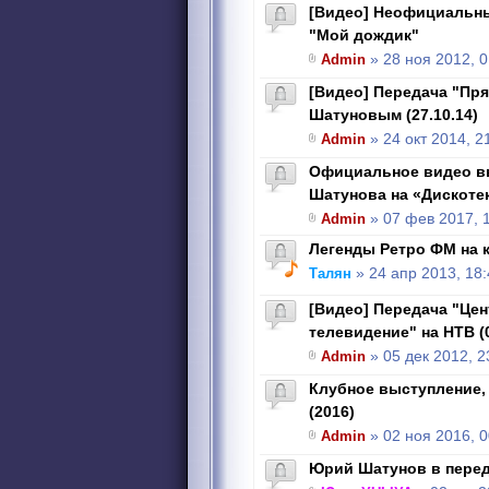
[Видео] Неофициальны
"Мой дождик"
Admin
» 28 ноя 2012, 0
[Видео] Передача "Пр
Шатуновым (27.10.14)
Admin
» 24 окт 2014, 2
Официальное видео в
Шатунова на «Дискотеке
Admin
» 07 фев 2017, 
Легенды Ретро ФМ на 
Талян
» 24 апр 2013, 18:
[Видео] Передача "Це
телевидение" на НТВ (0
Admin
» 05 дек 2012, 2
Клубное выступление, 
(2016)
Admin
» 02 ноя 2016, 0
Юрий Шатунов в переда