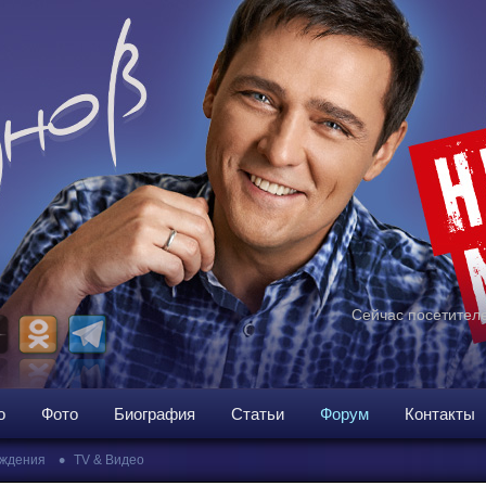
Сейчас посетителе
о
Фото
Биография
Статьи
Форум
Контакты
•
ждения
TV & Видео