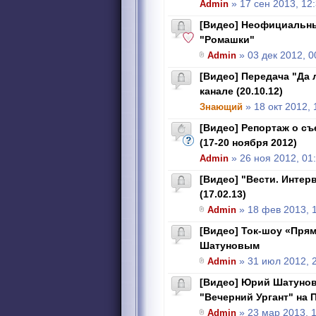
Admin
» 17 сен 2013, 12
[Видео] Неофициальны
"Ромашки"
Admin
» 03 дек 2012, 0
[Видео] Передача "Да 
канале (20.10.12)
Знающий
» 18 окт 2012, 
[Видео] Репортаж о съ
(17-20 ноября 2012)
Admin
» 26 ноя 2012, 01
[Видео] "Вести. Интер
(17.02.13)
Admin
» 18 фев 2013, 
[Видео] Ток-шоу «Пря
Шатуновым
Admin
» 31 июл 2012, 
[Видео] Юрий Шатунов
"Вечерний Ургант" на П
Admin
» 23 мар 2013, 