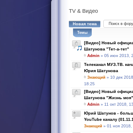
TV
& Видео
Новая тема
Темы
[Видео] Новый офици
Шатунова "Тет-а-тет"
Admin
» 05 июн 2013, 
Телеканал МУЗ.ТВ. на
Юрия Шатунова
Знающий
» 10 дек 2018
18:25
[Видео] Новый офици
Шатунова "Жизнь моя
Admin
» 11 окт 2018, 1
Юрий Шатунов - боль
YouTube каналу (01.11.
Знающий
» 01 ноя 2018,