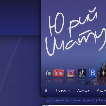
Новости
Афиша
Ауди
»
•
•
Гостиная
Список форумов
Обсу